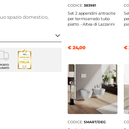
CODICE:
383981
CO
Set 2 appendini antracite
Se
tuo spazio domestico,
per termoarredo tubo
pe
piatto - Altea di Lazzarini
pia
€ 24,00
€ 
sformazione elettrico
arredo
ni
a
o
CODICE:
SMART/DEG
CO