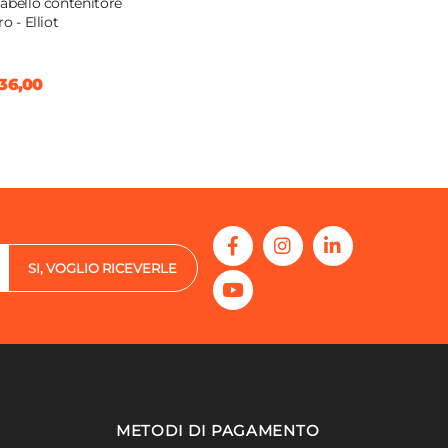
abello contenitore
o - Elliot
36,00
SI, VOGLIO RICEVERLE
METODI DI PAGAMENTO