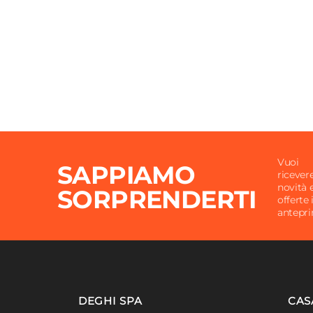
Vuoi
SAPPIAMO
ricever
novità 
SORPRENDERTI
offerte 
antepr
DEGHI SPA
CAS