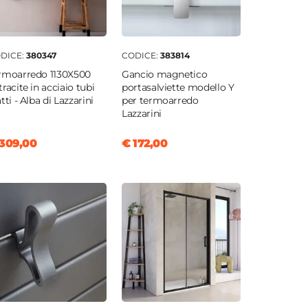
DICE:
380347
CODICE:
383814
rmoarredo 1130X500
Gancio magnetico
tracite in acciaio tubi
portasalviette modello Y
tti - Alba di Lazzarini
per termoarredo
Lazzarini
309,00
€ 172,00