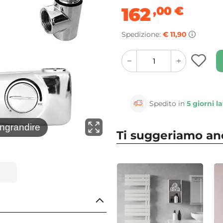
162
,00
€
Spedizione:
€ 11,90
quantity
quantity
plus
minus
button
button
Spedito in
5 giorni la
⚲
ingrandire
Clicca 
Ti suggeriamo a