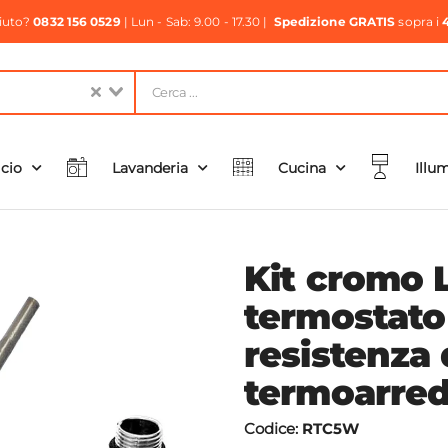
aiuto?
0832 156 0529
| Lun - Sab: 9.00 - 17.30 |
Spedizione GRATIS
sopra i
icio
Lavanderia
Cucina
Illu
Kit cromo 
termostato
resistenza
termoarred
Codice:
RTC5W