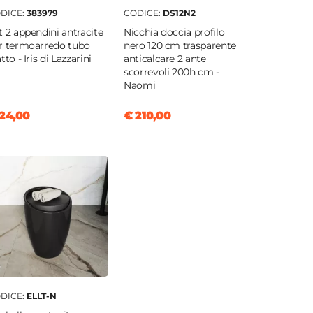
DICE:
383979
CODICE:
DS12N2
t 2 appendini antracite
Nicchia doccia profilo
r termoarredo tubo
nero 120 cm trasparente
tto - Iris di Lazzarini
anticalcare 2 ante
scorrevoli 200h cm -
Naomi
24,00
€ 210,00
DICE:
ELLT-N