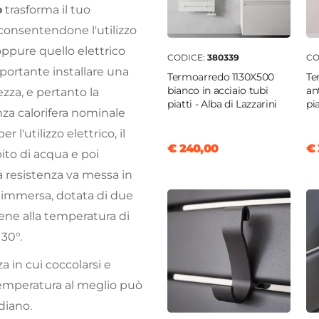
o
trasforma il tuo
onsentendone l'utilizzo
oppure quello elettrico
CODICE:
380339
CO
mportante installare una
Termoarredo 1130X500
Te
bianco in acciaio tubi
an
ezza, e pertanto la
piatti - Alba di Lazzarini
pia
za calorifera nominale
r l'utilizzo elettrico, il
€ 240,00
€ 
to di acqua e poi
la resistenza va messa in
immersa, dotata di due
iene alla temperatura di
130°.
a in cui coccolarsi e
temperatura al meglio può
diano.