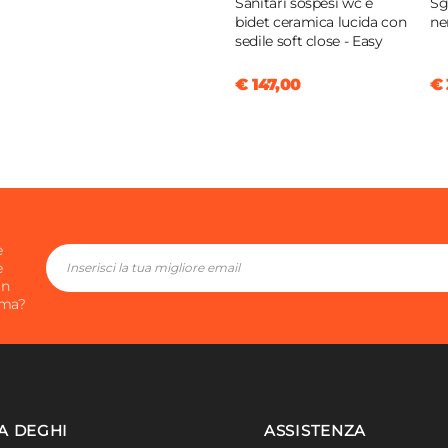
Sanitari sospesi wc e
Sg
bidet ceramica lucida con
ner
sedile soft close - Easy
€ 147,00
€ 
e
e
in
ima?
A DEGHI
ASSISTENZA