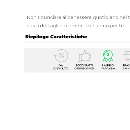
Non rinunciare al benessere quotidiano nel 
cura i dettagli e i comfort che fanno per te.
Riepilogo Caratteristiche
Caratteristiche
Tipologia
Kit tra
Compatibilità
Termo
Marca
Lazzari
Colore
Cromo
Resistenza Elettrica
Inclus
Wattaggio
500 W
Termostato
Inclus