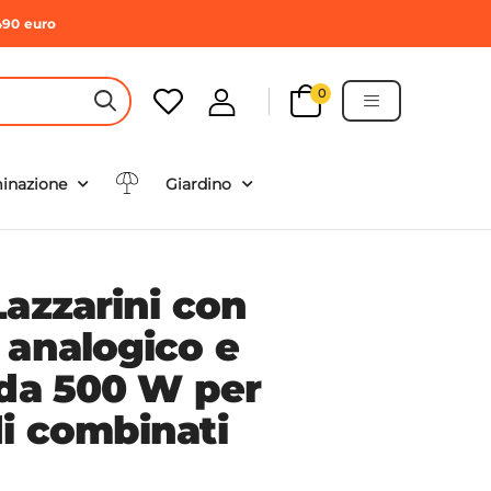
490 euro
0
HEADER SEARCH BUTTON
minazione
Giardino
Lazzarini con
 analogico e
 da 500 W per
i combinati