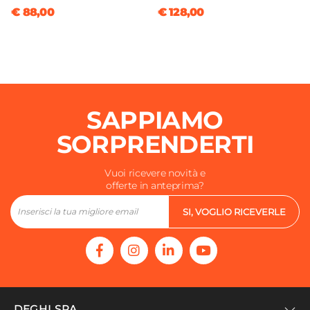
€ 88,00
€ 128,00
SAPPIAMO
SORPRENDERTI
Vuoi ricevere novità e
offerte in anteprima?
SI, VOGLIO RICEVERLE
DEGHI SPA