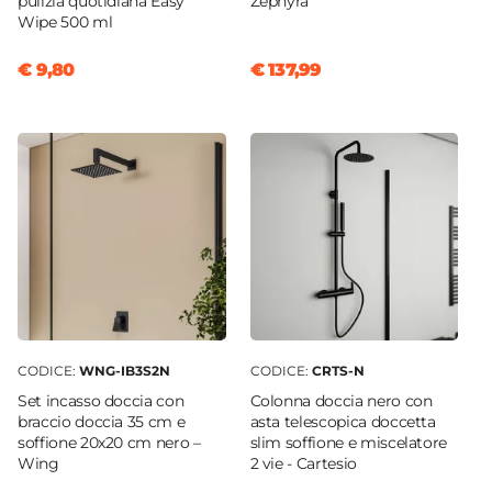
pulizia quotidiana Easy
Zephyra
Wipe 500 ml
€ 9,80
€ 137,99
CODICE:
WNG-IB3S2N
CODICE:
CRTS-N
Set incasso doccia con
Colonna doccia nero con
braccio doccia 35 cm e
asta telescopica doccetta
soffione 20x20 cm nero –
slim soffione e miscelatore
Wing
2 vie - Cartesio