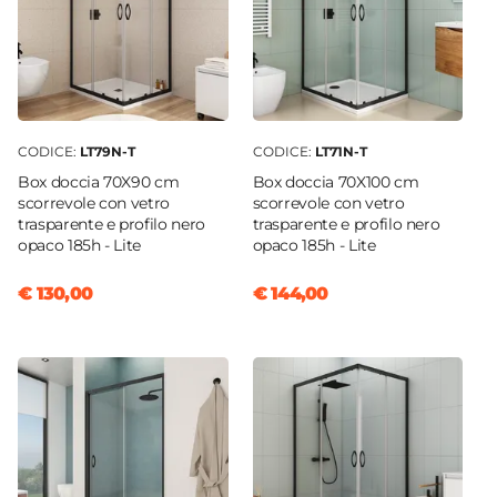
PVC
Serie
Lite
Numero Elementi
4 elementi
CODICE:
LT79N-T
CODICE:
LT71N-T
Box doccia 70X90 cm
Box doccia 70X100 cm
scorrevole con vetro
scorrevole con vetro
trasparente e profilo nero
trasparente e profilo nero
opaco 185h - Lite
opaco 185h - Lite
€ 130,00
€ 144,00