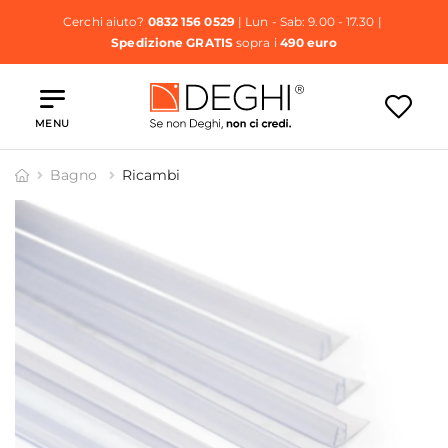
Cerchi aiuto?
0832 156 0529
| Lun - Sab: 9.00 - 17.30 |
Spedizione GRATIS
sopra i
490 euro
MENU
Bagno
Ricambi