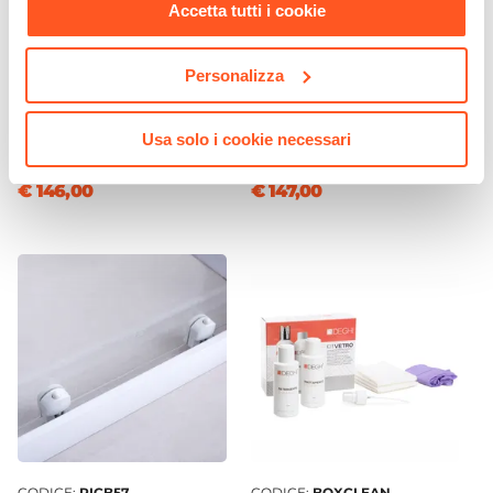
Accetta tutti i cookie
CODICE:
LT71N-SN
CODICE:
LT99N-SN
Personalizza
Box doccia 70X100 cm
Box doccia 90X90 cm
scorrevole con vetro
scorrevole con vetro
serigrafato nero e profilo
serigrafato nero e profilo
Usa solo i cookie necessari
nero opaco 185h - Lite
nero opaco 185h - Lite
€ 146,00
€ 147,00
CODICE:
RICB57
CODICE:
BOXCLEAN