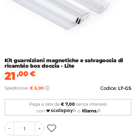
Kit guarnizioni magnetiche e salvagoccia di
ricambio box doccia - Lite
21
,00
€
Spedizione:
€ 6,90
Codice:
LT-GS
Paga a rate da
€ 7,00
senza interessi
con
o
quantity
quantity
plus
minus
button
button