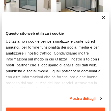
CODICE:
LT11N-T
CODICE:
LT712N-T
Box doccia nicchia 110 cm
Box doccia 70X120 cm
Questo sito web utilizza i cookie
scorrevole con vetro
scorrevole con vetro
trasparente e profilo nero
trasparente e profilo nero
Utilizziamo i cookie per personalizzare contenuti ed
opaco 185h - Lite
opaco 185h - Lite
annunci, per fornire funzionalità dei social media e per
analizzare il nostro traffico. Condividiamo inoltre
€ 142,00
€ 148,00
informazioni sul modo in cui utilizza il nostro sito con i
nostri partner che si occupano di analisi dei dati web,
pubblicità e social media, i quali potrebbero combinarle
con altre informazioni che ha fornito loro o che hanno
raccolto dal suo utilizzo dei loro servizi. Attraverso la
sezione "Mostra dettagli" è possibile gestire le proprie
opzioni e modificare le preferenze espresse in qualsiasi
Mostra dettagli
momento. Per maggiori informazioni si invita a leggere la
nostra
Cookie Policy
.