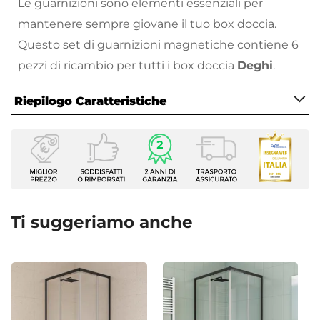
Le guarnizioni sono elementi essenziali per
mantenere sempre giovane il tuo box doccia.
Questo set di guarnizioni magnetiche contiene 6
pezzi di ricambio per tutti i box doccia
Deghi
.
Riepilogo Caratteristiche
Caratteristiche
Tipologia
Barra salvagoccia
|
Guarnizioni verticale
Ricambio Per
Box doccia
Ti suggeriamo anche
Altezza
185 cm
Colore
Trasparente
Materiale