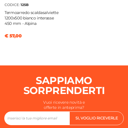
CODICE:
125B
Termoarredo scaldasalviette
1200x500 bianco interasse
450 mm - Alpina
€ 57,00
SAPPIAMO
SORPRENDERTI
Vuoi ricevere novità e
offerte in anteprima?
SI, VOGLIO RICEVERLE