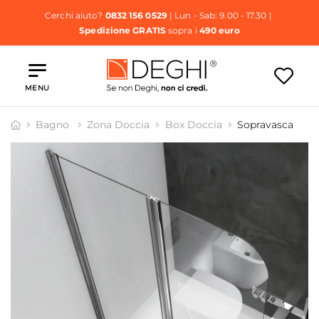
Cerchi aiuto?
0832 156 0529
| Lun - Sab: 9.00 - 17.30 |
Spedizione GRATIS
sopra i
490 euro
MENU
Bagno
Zona Doccia
Box Doccia
Sopravasca