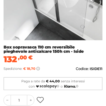
Box sopravasca 110 cm reversibile
pieghevole anticalcare 150h cm - Iside
132
,00
€
Spedizione:
€ 18,70
Codice:
ISIDE11
Paga a rate da
€ 44,00
senza interessi
con
o
quantity
quantity
plus
minus
button
button