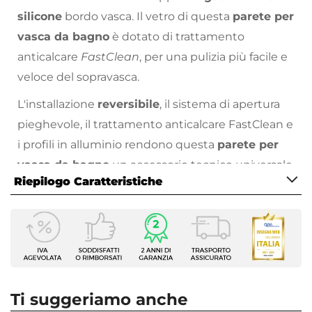
silicone
bordo vasca. Il vetro di questa
parete per
vasca da bagno
è dotato di trattamento
anticalcare
FastClean
, per una pulizia più facile e
veloce del sopravasca.
L'installazione
reversibile
, il sistema di apertura
pieghevole, il trattamento anticalcare FastClean e
i profili in alluminio rendono questa
parete per
vasca da bagno
un accessorio tecnico universale
Riepilogo Caratteristiche
e in grado di migliorare la funzionalità del tuo
bagno trasformando la tua
vasca
in una moderna
Caratteristiche
doccia
.
Serie
Iside
è la nuova
parete per vasca da bagno,
una
Iside
soluzione conveniente ed economica per
Altezza
150 cm
rinnovare la tua vasca da bagno e trasformare il
Ti suggeriamo anche
Apertura