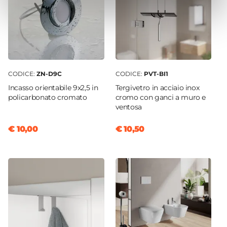
CODICE:
ZN-D9C
CODICE:
PVT-BI1
Incasso orientabile 9x2,5 in
Tergivetro in acciaio inox
policarbonato cromato
cromo con ganci a muro e
ventosa
€ 10,00
€ 10,50