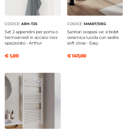
CODICE:
ARH-T2S
CODICE:
SMART/DEG
Set 2 appendini per porta o
Sanitari sospesi wc e bidet
termoarredi in acciaio inox
ceramica lucida con sedile
spazzolato - Arthur
soft close - Easy
€ 1,00
€ 147,00