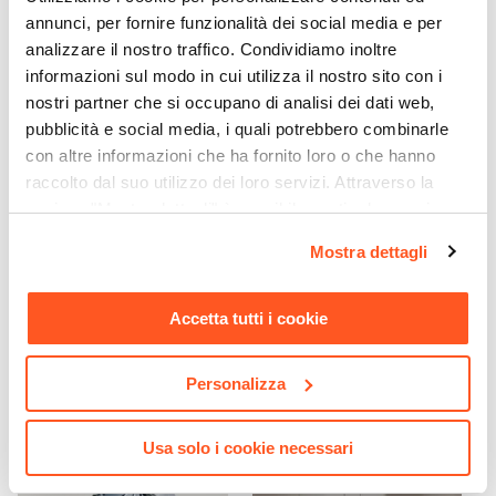
Cromato
annunci, per fornire funzionalità dei social media e per
Colore Profilo
analizzare il nostro traffico. Condividiamo inoltre
Cromo
informazioni sul modo in cui utilizza il nostro sito con i
Sistema Di Apertura
nostri partner che si occupano di analisi dei dati web,
Cerniera centrale
pubblicità e social media, i quali potrebbero combinarle
con altre informazioni che ha fornito loro o che hanno
Installazione
raccolto dal suo utilizzo dei loro servizi. Attraverso la
Su vasca
sezione "Mostra dettagli" è possibile gestire le proprie
CODICE:
AQUASOUL6
CODICE:
GIPSY
Larghezza
opzioni e modificare le preferenze espresse in qualsiasi
Jacuzzi - Rubinetteria
Colonna doccia
110 cm
Mostra dettagli
momento. Per maggiori informazioni si invita a leggere la
gruppo vasca con accessori
termostatica cromata con
ottone cromato modello
doccetta e soffione 24 cm
nostra
Cookie Policy
.
Aquasoul
Accetta tutti i cookie
€ 106,01
€ 114,00
Personalizza
Usa solo i cookie necessari