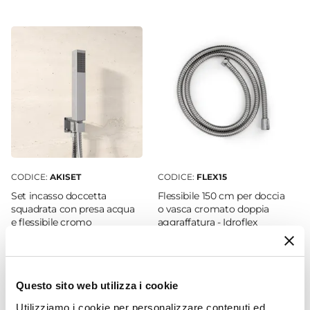
tuo arredamento in un'ottica più pratica e
Soffietto
funzionale.
Installazione Reversibile
Si
Regolabile
Si
Materiale Anta
Vetro temperato
Finitura Anta
Trasparente
CODICE:
AKISET
CODICE:
FLEX15
Anticalcare
Set incasso doccetta
Flessibile 150 cm per doccia
Si
squadrata con presa acqua
o vasca cromato doppia
e flessibile cromo
aggraffatura - Idroflex
Spessore Anta
5 mm
€ 22,00
€ 7,00
Materiale Profilo
Alluminio
Questo sito web utilizza i cookie
Finitura Profilo
Utilizziamo i cookie per personalizzare contenuti ed