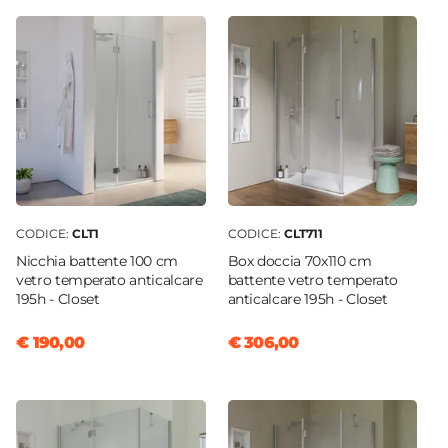
Closet
|
Nilo
Altezza
195 cm
Caratteristiche
Riducibile
Colore
Trasparente
Materiale
PVC
CODICE:
CLT1
CODICE:
CLT711
Serie
Nicchia battente 100 cm
Box doccia 70x110 cm
Closet
|
Flexy
|
Nilo
vetro temperato anticalcare
battente vetro temperato
195h - Closet
anticalcare 195h - Closet
€ 190,00
€ 306,00