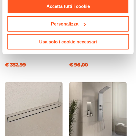
Accetta tutti i cookie
Personalizza
CODICE:
CLT913
CODICE:
BL-79B
Box doccia 90x130 cm
Piatto doccia 70x90 cm
Usa solo i cookie necessari
battente vetro temperato
bianco effetto pietra
anticalcare 195h - Closet
riducibile - Block
€ 352,99
€ 96,00