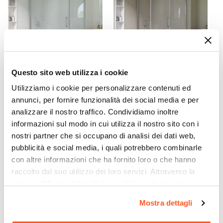
Questo sito web utilizza i cookie
CODICE:
CLT814
CODICE:
CLT911
Utilizziamo i cookie per personalizzare contenuti ed
Box doccia 80x140 cm
Box doccia 90x110 cm
annunci, per fornire funzionalità dei social media e per
battente vetro temperato
battente vetro temperato
analizzare il nostro traffico. Condividiamo inoltre
anticalcare 195h - Closet
anticalcare 195h - Closet
informazioni sul modo in cui utilizza il nostro sito con i
nostri partner che si occupano di analisi dei dati web,
€ 363,00
€ 315,00
pubblicità e social media, i quali potrebbero combinarle
con altre informazioni che ha fornito loro o che hanno
raccolto dal suo utilizzo dei loro servizi. Attraverso la
sezione "Mostra dettagli" è possibile gestire le proprie
opzioni e modificare le preferenze espresse in qualsiasi
Mostra dettagli
momento. Per maggiori informazioni si invita a leggere la
nostra
Cookie Policy
.