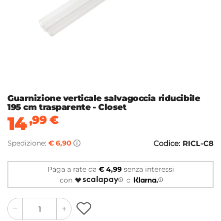
Guarnizione verticale salvagoccia riducibile
195 cm trasparente - Closet
14
,99
€
Spedizione:
€ 6,90
Codice:
RICL-C8
Paga a rate da
€ 4,99
senza interessi
con
o
quantity
quantity
plus
minus
button
button