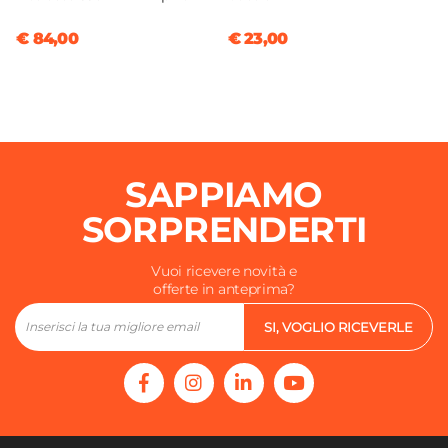
€ 84,00
€ 23,00
SAPPIAMO
SORPRENDERTI
Vuoi ricevere novità e
offerte in anteprima?
SI, VOGLIO RICEVERLE