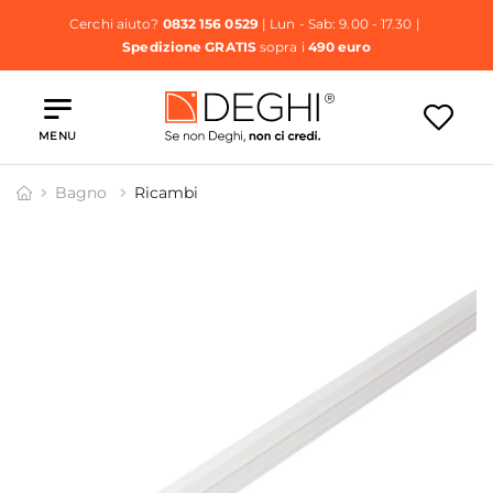
Cerchi aiuto?
0832 156 0529
| Lun - Sab: 9.00 - 17.30 |
Spedizione GRATIS
sopra i
490 euro
MENU
Bagno
Ricambi