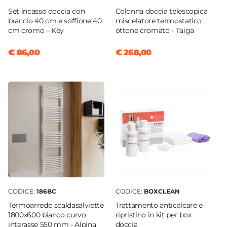
Set incasso doccia con
Colonna doccia telescopica
braccio 40 cm e soffione 40
miscelatore termostatico
cm cromo – Key
ottone cromato - Taiga
€ 86,00
€ 268,00
CODICE:
186BC
CODICE:
BOXCLEAN
Termoarredo scaldasalviette
Trattamento anticalcare e
1800x600 bianco curvo
ripristino in kit per box
interasse 550 mm - Alpina
doccia