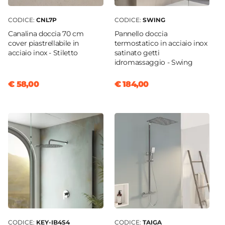
CODICE:
CNL7P
CODICE:
SWING
Canalina doccia 70 cm
Pannello doccia
cover piastrellabile in
termostatico in acciaio inox
acciaio inox - Stiletto
satinato getti
idromassaggio - Swing
€ 58,00
€ 184,00
CODICE:
KEY-IB4S4
CODICE:
TAIGA