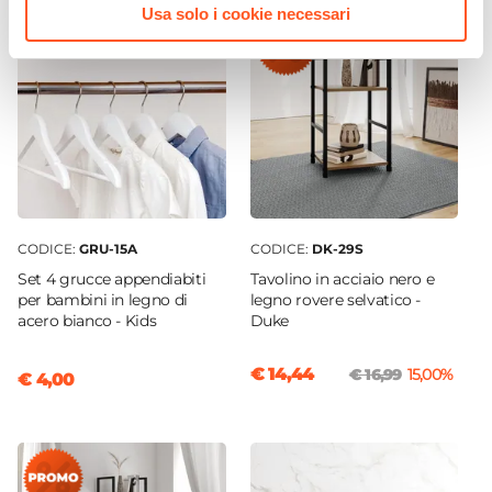
Usa solo i cookie necessari
CODICE:
GRU-15A
CODICE:
DK-29S
Set 4 grucce appendiabiti
Tavolino in acciaio nero e
per bambini in legno di
legno rovere selvatico -
acero bianco - Kids
Duke
€ 14,44
€ 16,99
15,00%
€ 4,00