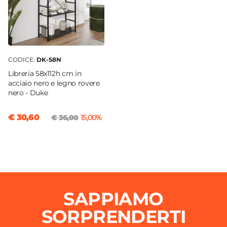
CODICE:
DK-58N
Libreria 58x112h cm in
acciaio nero e legno rovere
nero - Duke
€ 30,60
€ 36,00
15,00%
SAPPIAMO
SORPRENDERTI