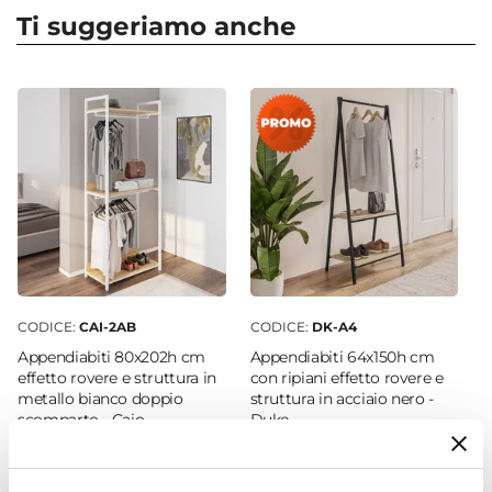
40 cm
per tutte le necessità, stili di arredamento e
Ti suggeriamo anche
Altezza
budget!
22 cm
Colore Struttura
Nero
Numero Ganci
5 ganci
Materiale Struttura
Polipropilene
CODICE:
CAI-2AB
CODICE:
DK-A4
Appendiabiti 80x202h cm
Appendiabiti 64x150h cm
effetto rovere e struttura in
con ripiani effetto rovere e
metallo bianco doppio
struttura in acciaio nero -
scomparto - Caio
Duke
€ 31,45
€ 37,00
15,00%
€ 87,00