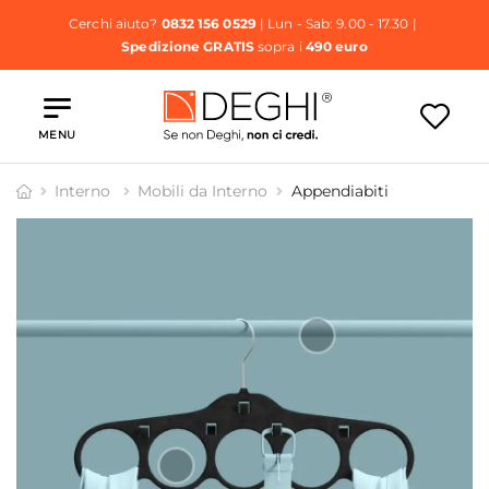
Cerchi aiuto?
0832 156 0529
| Lun - Sab: 9.00 - 17.30 |
Spedizione GRATIS
sopra i
490 euro
MENU
Interno
Mobili da Interno
Appendiabiti