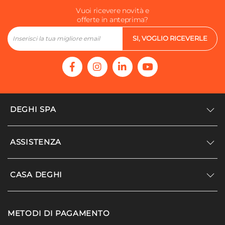
Vuoi ricevere novità e
offerte in anteprima?
SI, VOGLIO RICEVERLE
DEGHI SPA
Accedi/Registrati
ASSISTENZA
Noi siamo Deghi
Politica dei prezzi
Supporto
CASA DEGHI
Lavora con noi
Paga a rate
Diventa fornitore
Località disagiate
Noi Siamo Deghi
Modello organizzativo e codice etico
METODI DI PAGAMENTO
Agevolazioni fiscali
I nostri luoghi