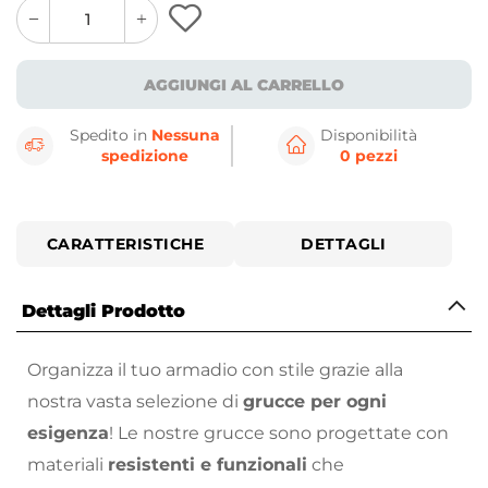
quantity
quantity
plus
minus
button
button
AGGIUNGI AL CARRELLO
Spedito in
Nessuna
Disponibilità
spedizione
0 pezzi
CARATTERISTICHE
DETTAGLI
Dettagli Prodotto
Organizza il tuo armadio con stile grazie alla
nostra vasta selezione di
grucce per ogni
esigenza
! Le nostre grucce sono progettate con
materiali
resistenti e funzionali
che