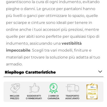
garantiscono la cura di ogni indumento, evitando
pieghe o danni. Le grucce per pantaloni hanno
più livelli o ganci per ottimizzare lo spazio, quelle
per sciarpe e cinture sono ideali per tenere in
ordine anche i tuoi accessori più preziosi, mentre
quelle per abiti sono perfette per qualsiasi tipo di
indumento, assicurando una
vestibilità
impeccabile
. Scegli tra vari modelli, finiture e
materiali per trovare la soluzione più adatta al tuo
armadio.
Riepilogo Caratteristiche
Appendi tutti i tuoi capi per poterli trovare anche
quando sei di fretta!
Caratteristiche
Scegli i complementi d’arredo perfetti per
Tipologia
arredare la tua casa come hai sempre sognato: sul
Gruccia appendiabiti
nostro
Larghezza
vasto catalogo online
troverai proposte