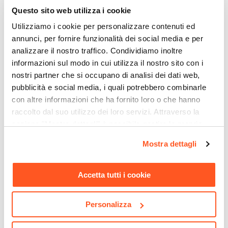
Questo sito web utilizza i cookie
Utilizziamo i cookie per personalizzare contenuti ed
annunci, per fornire funzionalità dei social media e per
analizzare il nostro traffico. Condividiamo inoltre
informazioni sul modo in cui utilizza il nostro sito con i
nostri partner che si occupano di analisi dei dati web,
pubblicità e social media, i quali potrebbero combinarle
con altre informazioni che ha fornito loro o che hanno
raccolto dal suo utilizzo dei loro servizi. Attraverso la
sezione "Mostra dettagli" è possibile gestire le proprie
CODICE:
DK-A6R
CODICE:
SUT-88B
opzioni e modificare le preferenze espresse in qualsiasi
Mostra dettagli
Appendiabiti 60x175h cm
Armadio angolare 80x185 h
momento. Per maggiori informazioni si invita a leggere la
con ripiani effetto rovere e
cm in legno bianco con vani
nostra
Cookie Policy
.
struttura in acciaio nero con
a giorno - Bernac
Accetta tutti i cookie
6 ganci - Duke
€ 49,30
€ 58,00
15,00%
€ 220,00
Personalizza