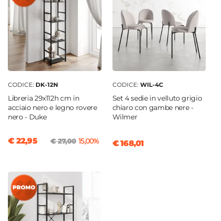
CODICE:
DK-12N
CODICE:
WIL-4C
Libreria 29x112h cm in
Set 4 sedie in velluto grigio
acciaio nero e legno rovere
chiaro con gambe nere -
nero - Duke
Wilmer
€ 22,95
€ 27,00
15,00%
€ 168,01