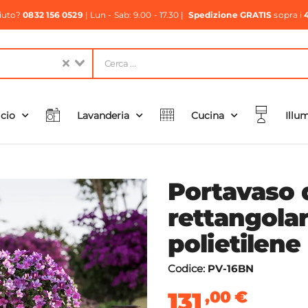
aiuto?
0832 156 0529
| Lun - Sab: 9.00 - 17.30 |
Spedizione GRATIS
sopra i
icio
Lavanderia
Cucina
Illu
Portavaso 
rettangola
polietilen
Codice:
PV-16BN
131
,00
€