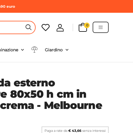
490 euro
0
HEADER SEARCH BUTTON
minazione
Giardino
da esterno
re 80x50 h cm in
e crema - Melbourne
Paga a rate da
€ 43,66
senza interessi