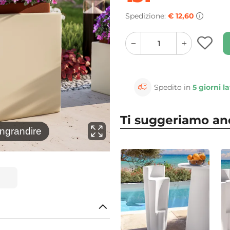
Spedizione:
€ 12,60
quantity
quantity
plus
minus
button
button
Spedito in
5 giorni la
Ti suggeriamo a
⚲
ingrandire
Clicca 