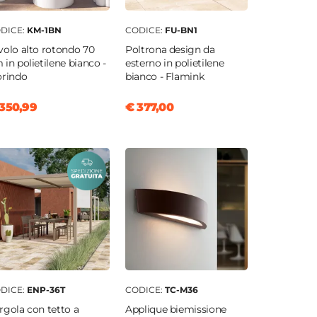
DICE:
KM-1BN
CODICE:
FU-BN1
volo alto rotondo 70
Poltrona design da
 in polietilene bianco -
esterno in polietilene
orindo
bianco - Flamink
350,99
€ 377,00
DICE:
ENP-36T
CODICE:
TC-M36
rgola con tetto a
Applique biemissione