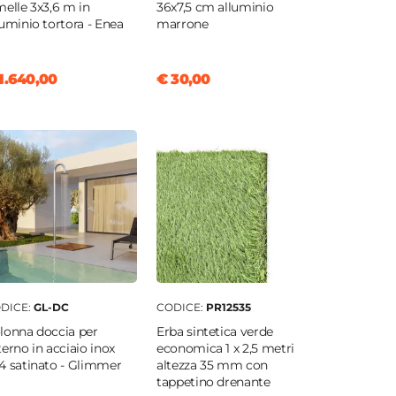
melle 3x3,6 m in
36x7,5 cm alluminio
luminio tortora - Enea
marrone
1.640,00
€ 30,00
DICE:
GL-DC
CODICE:
PR12535
lonna doccia per
Erba sintetica verde
terno in acciaio inox
economica 1 x 2,5 metri
4 satinato - Glimmer
altezza 35 mm con
tappetino drenante