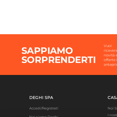
Vuoi
SAPPIAMO
ricever
novità 
SORPRENDERTI
offerte 
antepr
DEGHI SPA
CAS
Accedi/Registrati
Noi 
I nost
Noi siamo Deghi