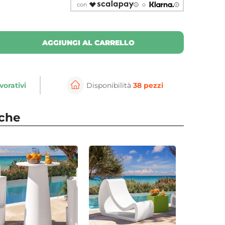
con
o
AGGIUNGI AL CARRELLO
vorativi
Disponibilità
38 pezzi
nche
⚲
per ingrandire
Cli