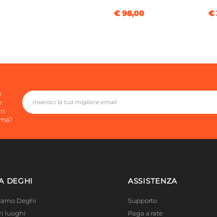
€ 98,00
€ 
e
e
in
ima?
A DEGHI
ASSISTENZA
Siamo Deghi
Supporto
ri luoghi
Paga a rate