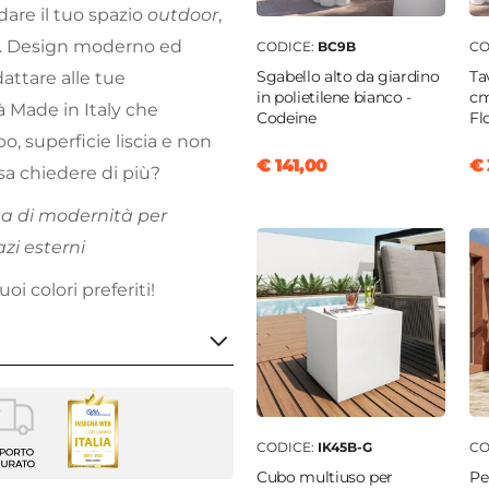
edare il tuo spazio
outdoor
,
ne. Design moderno ed
CODICE:
BC9B
CO
Sgabello alto da giardino
Ta
attare alle tue
in polietilene bianco -
cm
tà Made in Italy che
Codeine
Fl
o, superficie liscia e non
€ 141,00
€ 
osa chiedere di più?
a di modernità per
zi esterni
uoi colori preferiti!
aso
CODICE:
IK45B-G
CO
golare
Cubo multiuso per
Pe