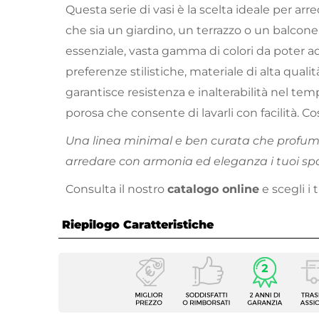
Questa serie di vasi è la scelta ideale per arr
che sia un giardino, un terrazzo o un balco
essenziale, vasta gamma di colori da poter ad
preferenze stilistiche, materiale di alta quali
garantisce resistenza e inalterabilità nel temp
porosa che consente di lavarli con facilità. C
Una linea minimal e ben curata che profum
arredare con armonia ed eleganza i tuoi spa
Consulta il nostro
catalogo online
e scegli i t
Riepilogo Caratteristiche
Caratteristiche
Tipologia
Portav
Forma
Rettan