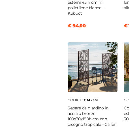
0 cm
esterni 45 h cm in
la
polietilene bianco -
al
Kubbot
€ 94,00
€ 
ilene
gio
CODICE:
CAL-3M
CO
Separé da giardino in
Co
acciaio bronzo
es
100x30x180h cm con
30
disegno tropicale - Callen