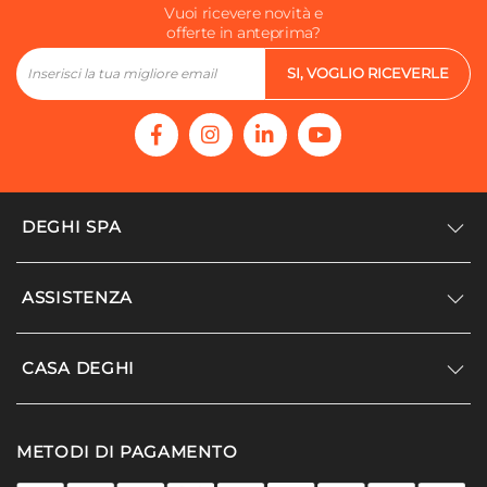
Vuoi ricevere novità e
offerte in anteprima?
SI, VOGLIO RICEVERLE
DEGHI SPA
Accedi/Registrati
ASSISTENZA
Noi siamo Deghi
Politica dei prezzi
Supporto
CASA DEGHI
Lavora con noi
Paga a rate
Diventa fornitore
Località disagiate
Noi Siamo Deghi
Modello organizzativo e codice etico
METODI DI PAGAMENTO
Agevolazioni fiscali
I nostri luoghi
Promozioni