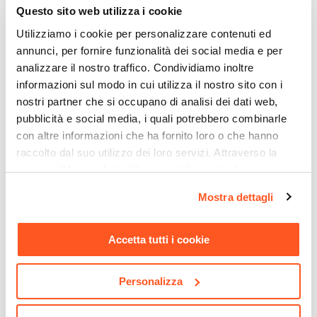
Questo sito web utilizza i cookie
Utilizziamo i cookie per personalizzare contenuti ed
annunci, per fornire funzionalità dei social media e per
analizzare il nostro traffico. Condividiamo inoltre
informazioni sul modo in cui utilizza il nostro sito con i
nostri partner che si occupano di analisi dei dati web,
pubblicità e social media, i quali potrebbero combinarle
con altre informazioni che ha fornito loro o che hanno
raccolto dal suo utilizzo dei loro servizi. Attraverso la
sezione "Mostra dettagli" è possibile gestire le proprie
CODICE:
IK45B-G
CODICE:
FA-14B
opzioni e modificare le preferenze espresse in qualsiasi
Mostra dettagli
Cubo multiuso per esterni
Lampada da tavolo portatile
momento. Per maggiori informazioni si invita a leggere la
45 h cm in polietilene
a LED 14x34h cm in
nostra
Cookie Policy
.
bianco - Kubbot
alluminio bianco - Fair
Accetta tutti i cookie
€ 94,00
€ 39,00
Personalizza