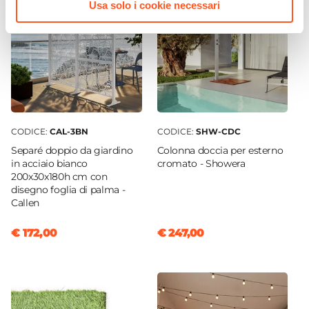
Usa solo i cookie necessari
CODICE:
CAL-3BN
CODICE:
SHW-CDC
Separé doppio da giardino
Colonna doccia per esterno
in acciaio bianco
cromato - Showera
200x30x180h cm con
disegno foglia di palma -
Callen
€ 172,00
€ 247,00