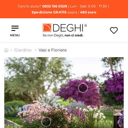
Cerchi aiuto?
0832 156 0529
| Lun - Sab: 9.00 - 17.30 |
Spedizione GRATIS
sopra i
490 euro
MENU
Giardino
Vasi e Fioriere