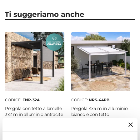
Forma
Rettangolare
Ti suggeriamo anche
Dimensioni
100 x 30 cm
Altezza
30 cm
Profondità Vaso
17 cm
Colore
Ocra
Materiale
Polietilene
CODICE:
ENP-32A
CODICE:
NRS-44PB
Installazione
Pergola con tetto a lamelle
Pergola 4x4 m in alluminio
Appoggio
3x2 m in alluminio antracite
bianco e con tetto
- Enea
scorrevole - Norris
€ 1.344,00
€ 482,00