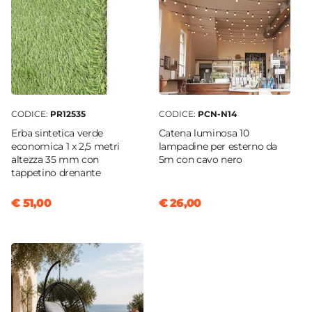
CODICE:
PR12535
CODICE:
PCN-N14
Erba sintetica verde
Catena luminosa 10
economica 1 x 2,5 metri
lampadine per esterno da
altezza 35 mm con
5m con cavo nero
tappetino drenante
€ 51,00
€ 26,00