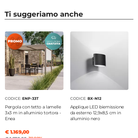
Forma
Quadrata
Ti suggeriamo anche
Dimensioni
30 x 30 cm
Altezza
50 cm
Profondità Vaso
24 cm
Colore
Blu
Materiale
Polietilene
CODICE:
ENP-33T
CODICE:
BX-N12
Installazione
Pergola con tetto a lamelle
Applique LED biemissione
Appoggio
3x3 m in alluminio tortora -
da esterno 12,9x8,5 cm in
Enea
alluminio nero
€ 1.169,00