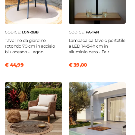
CODICE:
LGN-2BB
CODICE:
FA-14N
Tavolino da giardino
Lampada da tavolo portatile
rotondo 70 cm in acciaio
a LED 14x34h cm in
blu oceano - Lagon
alluminio nero - Fair
€ 44,99
€ 39,00