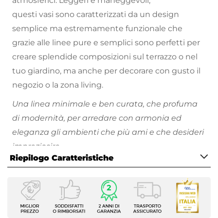
atmosferici. Leggeri e maneggevoli,
questi vasi sono caratterizzati da un design
semplice ma estremamente funzionale che
grazie alle linee pure e semplici sono perfetti per
creare splendide composizioni sul terrazzo o nel
tuo giardino, ma anche per decorare con gusto il
negozio o la zona living.
Una linea minimale e ben curata, che profuma
di modernità, per arredare con armonia ed
eleganza gli ambienti che più ami e che desideri
impreziosire.
Riepilogo Caratteristiche
Scopri tutti i vasi da giardino disponibili e divertiti
a riempire i tuoi spazi all'aperto di piante e fiori
Caratteristiche
colorati!
Tipologia
Portavaso