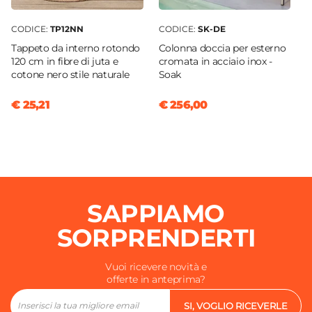
CODICE:
TP12NN
CODICE:
SK-DE
Tappeto da interno rotondo
Colonna doccia per esterno
120 cm in fibre di juta e
cromata in acciaio inox -
cotone nero stile naturale
Soak
€ 25,21
€ 256,00
SAPPIAMO
SORPRENDERTI
Vuoi ricevere novità e
offerte in anteprima?
SI, VOGLIO RICEVERLE