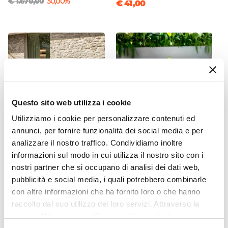
€ 1.670,00
30,00%
€ 41,00
Questo sito web utilizza i cookie
Utilizziamo i cookie per personalizzare contenuti ed
annunci, per fornire funzionalità dei social media e per
analizzare il nostro traffico. Condividiamo inoltre
CODICE:
PRD-2GR
CODICE:
LGN-6VL
informazioni sul modo in cui utilizza il nostro sito con i
Set pranzo tavolo 90x90 cm
Tavolino da giardino
e 4 sedie pieghevoli con
rotondo 70 cm in acciaio
nostri partner che si occupano di analisi dei dati web,
braccioli in legno di acacia e
verde oliva - Lagon
pubblicità e social media, i quali potrebbero combinarle
corda grigia - Yadira
con altre informazioni che ha fornito loro o che hanno
raccolto dal suo utilizzo dei loro servizi. Attraverso la
€ 312,00
€ 44,99
sezione "Mostra dettagli" è possibile gestire le proprie