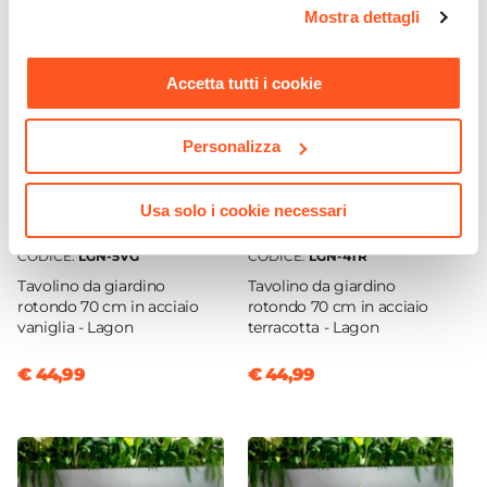
opzioni e modificare le preferenze espresse in qualsiasi
Mostra dettagli
momento. Per maggiori informazioni si invita a leggere la
nostra
Cookie Policy
.
Accetta tutti i cookie
Personalizza
Usa solo i cookie necessari
CODICE:
LGN-5VG
CODICE:
LGN-4TR
Tavolino da giardino
Tavolino da giardino
rotondo 70 cm in acciaio
rotondo 70 cm in acciaio
vaniglia - Lagon
terracotta - Lagon
€ 44,99
€ 44,99