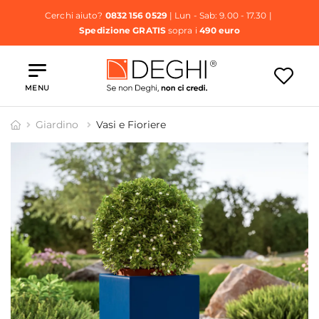
Cerchi aiuto?
0832 156 0529
| Lun - Sab: 9.00 - 17.30 |
Spedizione GRATIS
sopra i
490 euro
MENU
Giardino
Vasi e Fioriere