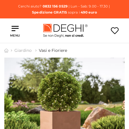
Cerchi aiuto?
0832 156 0529
| Lun - Sab: 9.00 - 17.30 |
Spedizione GRATIS
sopra i
490 euro
MENU
Giardino
Vasi e Fioriere