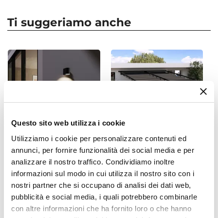
Forma
Quadrata
Ti suggeriamo anche
Dimensioni
30 x 30 cm
Altezza
50 cm
Profondità Vaso
50 cm
Colore
Tegola
Questo sito web utilizza i cookie
Materiale
Utilizziamo i cookie per personalizzare contenuti ed
Polietilene
annunci, per fornire funzionalità dei social media e per
CODICE:
ZE-98N
CODICE:
NRS-PEA
Installazione
analizzare il nostro traffico. Condividiamo inoltre
Applique da esterno 9x8 cm
Pergola 4x4 m con tetto
informazioni sul modo in cui utilizza il nostro sito con i
Appoggio
in alluminio pressofuso nero
scorrevole in alluminio
nostri partner che si occupano di analisi dei dati web,
opaco - Zero
antracite - Norris
Foro Drenaggio
pubblicità e social media, i quali potrebbero combinarle
Presente
€ 12,00
€ 482,00
con altre informazioni che ha fornito loro o che hanno
Caratteristiche