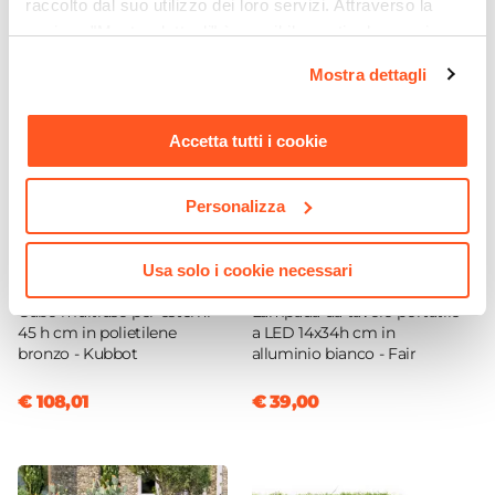
raccolto dal suo utilizzo dei loro servizi. Attraverso la
Antiurto
sezione "Mostra dettagli" è possibile gestire le proprie
opzioni e modificare le preferenze espresse in qualsiasi
Mostra dettagli
momento. Per maggiori informazioni si invita a leggere la
nostra
Cookie Policy
.
Accetta tutti i cookie
Personalizza
Usa solo i cookie necessari
CODICE:
IK45BR-G
CODICE:
FA-14B
Cubo multiuso per esterni
Lampada da tavolo portatile
45 h cm in polietilene
a LED 14x34h cm in
bronzo - Kubbot
alluminio bianco - Fair
€ 108,01
€ 39,00