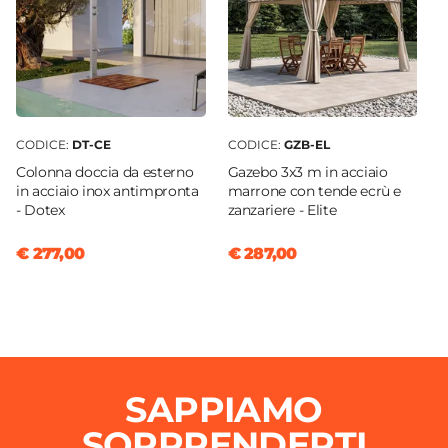
CODICE:
DT-CE
CODICE:
GZB-EL
Colonna doccia da esterno
Gazebo 3x3 m in acciaio
in acciaio inox antimpronta
marrone con tende ecrù e
- Dotex
zanzariere - Elite
€ 277,00
€ 287,00
SAPPIAMO
SORPRENDERTI