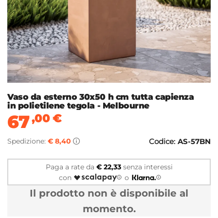
Vaso da esterno 30x50 h cm tutta capienza
in polietilene tegola - Melbourne
67
,00
€
Spedizione:
€ 8,40
Codice:
AS-57BN
Paga a rate da
€ 22,33
senza interessi
con
o
Il prodotto non è disponibile al
momento.