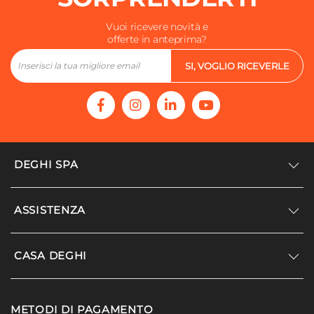
Vuoi ricevere novità e
offerte in anteprima?
SI, VOGLIO RICEVERLE
DEGHI SPA
Accedi/Registrati
ASSISTENZA
Noi siamo Deghi
Politica dei prezzi
Supporto
CASA DEGHI
Lavora con noi
Paga a rate
Diventa fornitore
Località disagiate
Noi Siamo Deghi
Modello organizzativo e codice etico
METODI DI PAGAMENTO
Agevolazioni fiscali