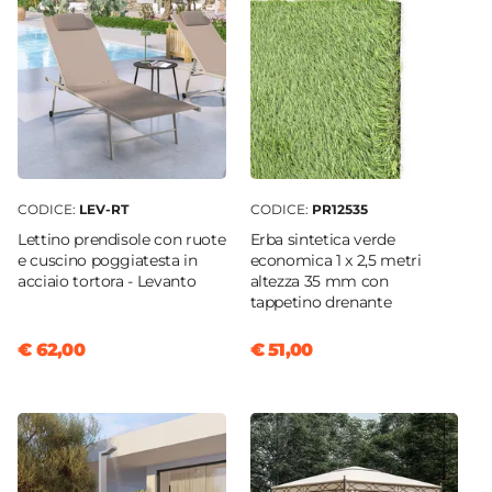
CODICE:
LEV-RT
CODICE:
PR12535
Lettino prendisole con ruote
Erba sintetica verde
e cuscino poggiatesta in
economica 1 x 2,5 metri
acciaio tortora - Levanto
altezza 35 mm con
tappetino drenante
€ 62,00
€ 51,00