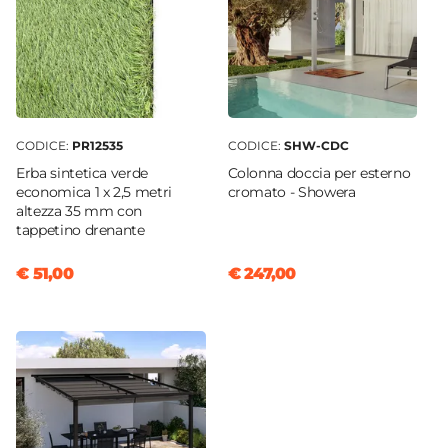
CODICE:
PR12535
CODICE:
SHW-CDC
Erba sintetica verde
Colonna doccia per esterno
economica 1 x 2,5 metri
cromato - Showera
altezza 35 mm con
tappetino drenante
€ 51,00
€ 247,00