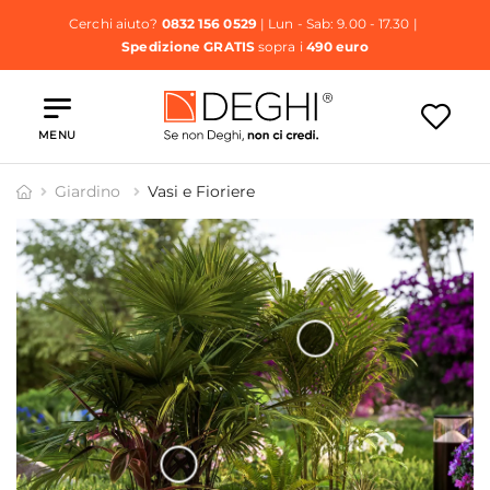
Cerchi aiuto?
0832 156 0529
| Lun - Sab: 9.00 - 17.30 |
Spedizione GRATIS
sopra i
490 euro
MENU
Giardino
Vasi e Fioriere