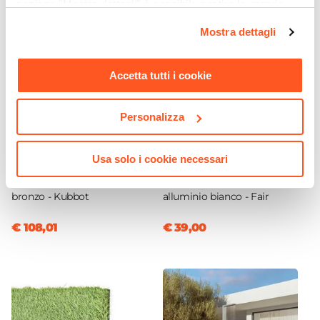
sezione "Mostra dettagli" è possibile gestire le proprie
opzioni e modificare le preferenze espresse in qualsiasi
Mostra dettagli
momento. Per maggiori informazioni si invita a leggere la
nostra
Cookie Policy
.
Accetta tutti i cookie
Personalizza
CODICE:
IK45BR-G
CODICE:
FA-14B
Usa solo i cookie necessari
Cubo multiuso per esterni
Lampada da tavolo portatile
45 h cm in polietilene
a LED 14x34h cm in
bronzo - Kubbot
alluminio bianco - Fair
€ 108,01
€ 39,00