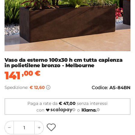
Vaso da esterno 100x30 h cm tutta capienza
in polietilene bronzo - Melbourne
141
,00
€
Spedizione:
€ 12,60
Codice:
AS-84BN
Paga a rate da
€ 47,00
senza interessi
con
o
quantity
quantity
plus
minus
button
button