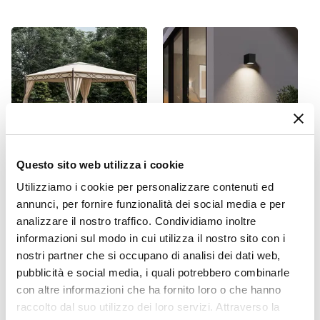
100 x 30 cm
Altezza
30 cm
Profondità Vaso
30 cm
Colore
Bronzo
Materiale
Questo sito web utilizza i cookie
Polietilene
CODICE:
GZB-EL
CODICE:
ZEQ-98N
Utilizziamo i cookie per personalizzare contenuti ed
Installazione
Gazebo 3x3 m in acciaio
Applique da esterno
annunci, per fornire funzionalità dei social media e per
Appoggio
marrone con tende ecrù e
squadrata 9x8 cm in
analizzare il nostro traffico. Condividiamo inoltre
zanzariere - Elite
alluminio pressofuso nero
Foro Drenaggio
informazioni sul modo in cui utilizza il nostro sito con i
opaco - Zero
Presente
nostri partner che si occupano di analisi dei dati web,
Caratteristiche
pubblicità e social media, i quali potrebbero combinarle
€ 287,00
€ 13,01
Antiurto
con altre informazioni che ha fornito loro o che hanno
raccolto dal suo utilizzo dei loro servizi. Attraverso la