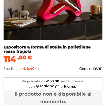
Espositore a forma di stella in polietilene
rosso fragola
114
,00
€
Spedizione:
€ 8,40
Codice:
DV1F
Paga a rate da
€ 38,00
senza interessi
con
o
Il prodotto non è disponibile al
momento.