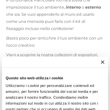
e funzionalità. Particolare forma a stella che
impreziosisce il tuo ambiente,
interno
o
esterno
che sia. Se vuoi appenderlo al muro ed usarlo
come una mensola puoi farlo con il
kit di
fissaggio incluso nella confezione!
Basta poco per arricchire il tuo ambiente con un
tocco creativo.
Vieni a scoprire la nostra collezioni di espositori,
per te
9 colori
disponibili, hai già scelto il tuo
preferito?
Questo sito web utilizza i cookie
Riepilogo Caratteristiche
Utilizziamo i cookie per personalizzare contenuti ed
annunci, per fornire funzionalità dei social media e per
Caratteristiche
analizzare il nostro traffico. Condividiamo inoltre
Tipologia
informazioni sul modo in cui utilizza il nostro sito con i
Espositore
nostri partner che si occupano di analisi dei dati web,