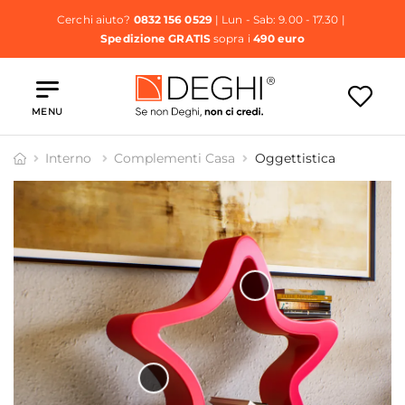
Cerchi aiuto?
0832 156 0529
| Lun - Sab: 9.00 - 17.30 |
Spedizione GRATIS
sopra i
490 euro
MENU
Interno
Complementi Casa
Oggettistica