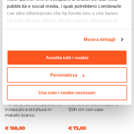
Dimensioni
pubblicità e social media, i quali potrebbero combinarle
78 x 16 cm
Ti suggeriamo anche
con altre informazioni che ha fornito loro o che hanno
Altezza
raccolto dal suo utilizzo dei loro servizi. Attraverso la
74 cm
sezione "Mostra dettagli" è possibile gestire le proprie
Per Ambienti
opzioni e modificare le preferenze espresse in qualsiasi
Mostra dettagli
momento. Per maggiori informazioni si invita a leggere la
Esterni
|
Interni
nostra
Cookie Policy
.
Materiale
Accetta tutti i cookie
Resina
Colore
Rosso
Personalizza
Usa solo i cookie necessari
CODICE:
IB-16B
CODICE:
PART-618
Piantana 160h cm paralume
Pianta artificiale di palma
in tessuto e struttura in
120h cm con vaso
metallo bianco
€ 158,00
€ 73,00