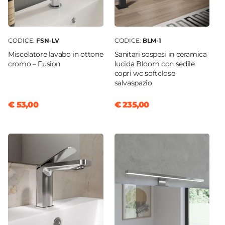
CODICE:
FSN-LV
CODICE:
BLM-1
Miscelatore lavabo in ottone
Sanitari sospesi in ceramica
cromo – Fusion
lucida Bloom con sedile
copri wc softclose
salvaspazio
€ 53,00
€ 235,00