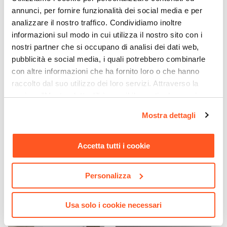
annunci, per fornire funzionalità dei social media e per
analizzare il nostro traffico. Condividiamo inoltre
informazioni sul modo in cui utilizza il nostro sito con i
nostri partner che si occupano di analisi dei dati web,
pubblicità e social media, i quali potrebbero combinarle
con altre informazioni che ha fornito loro o che hanno
raccolto dal suo utilizzo dei loro servizi. Attraverso la
sezione "Mostra dettagli" è possibile gestire le proprie
CODICE:
AZ3302
CODICE:
LC12-CT
opzioni e modificare le preferenze espresse in qualsiasi
Portascopino da appoggio
Box doccia nicchia 120 cm
Mostra dettagli
momento. Per maggiori informazioni si invita a leggere la
in ceramica bianco - Azalea
scorrevole vetro anticalcare
di Gedy
trasparente e profilo cromo
nostra
Cookie Policy
.
200h - Lucy
Accetta tutti i cookie
€ 19,00
€ 275,00
Personalizza
Usa solo i cookie necessari