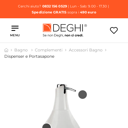
Cerchi aiuto?
0832 156 0529
| Lun - Sab: 9.00 - 17.30 |
Spedizione GRATIS
sopra i
490 euro
MENU
Bagno
Complementi
Accessori Bagno
Dispenser e Portasapone