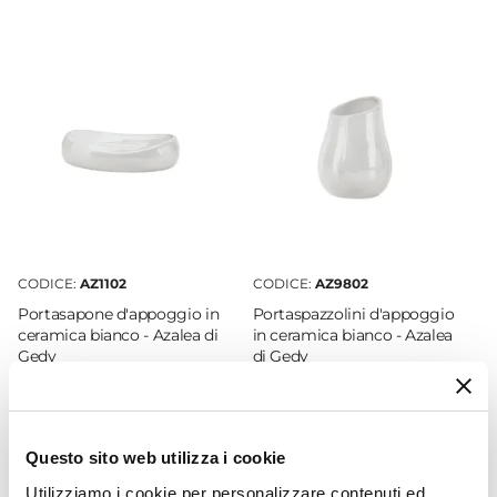
Azalea
Marca
Gedy
Materiale
Ceramica
|
Resina
Colore
Bianco
Forma
Rotonda
CODICE:
AZ1102
CODICE:
AZ9802
Altezza
Portasapone d'appoggio in
Portaspazzolini d'appoggio
17 cm
ceramica bianco - Azalea di
in ceramica bianco - Azalea
Gedy
di Gedy
Larghezza
10,2 cm
€ 5,00
€ 6,00
Profondità
10,2 cm
Questo sito web utilizza i cookie
Utilizziamo i cookie per personalizzare contenuti ed