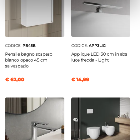
CODICE:
PB45B
CODICE:
APP3LIG
Pensile bagno sospeso
Applique LED 30 cm in abs
bianco opaco 45 cm
luce fredda - Light
salvaspazio
€ 62,00
€ 14,99