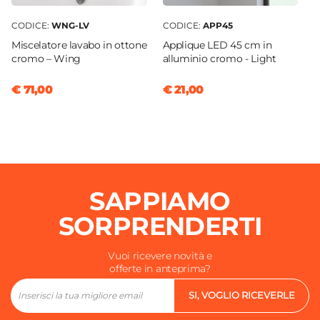
CODICE:
WNG-LV
CODICE:
APP45
Miscelatore lavabo in ottone
Applique LED 45 cm in
cromo – Wing
alluminio cromo - Light
€ 71,00
€ 21,00
SAPPIAMO
SORPRENDERTI
Vuoi ricevere novità e
offerte in anteprima?
SI, VOGLIO RICEVERLE