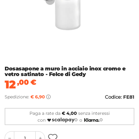
Dosasapone a muro in acciaio inox cromo e
vetro satinato - Felce di Gedy
12
,00
€
Spedizione:
€ 6,90
Codice:
FE81
Paga a rate da
€ 4,00
senza interessi
con
o
quantity
quantity