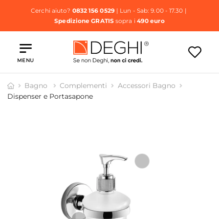
Cerchi aiuto?
0832 156 0529
| Lun - Sab: 9.00 - 17.30 |
Spedizione GRATIS
sopra i
490 euro
MENU
Bagno
Complementi
Accessori Bagno
Dispenser e Portasapone