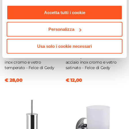
nostra
Cookie Policy
.
Accetta tutti i cookie
Personalizza
Usa solo i cookie necessari
CODICE:
FE191355G
CODICE:
FE1113G
Mensola 52 cm in acciaio
Portasapone a muro in
inox cromo e vetro
acciaio inox cromo e vetro
temperato - Felce di Gedy
satinato - Felce di Gedy
€ 28,00
€ 12,00