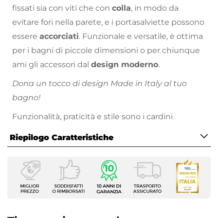
fissati sia con viti che con
colla
, in modo da
evitare fori nella parete, e i portasalviette possono
essere
accorciati
. Funzionale e versatile, è ottima
per i bagni di piccole dimensioni o per chiunque
ami gli accessori dal
design moderno
.
Dona un tocco di design Made in Italy al tuo
bagno!
Funzionalità, praticità e stile sono i cardini
dell’azienda Gedy, realizzando prodotti di
Riepilogo Caratteristiche
standard elevato ed un rapporto qualità-prezzo
senza paragoni.
Caratteristiche
Tipologia
Dispenser
Installazione
A muro