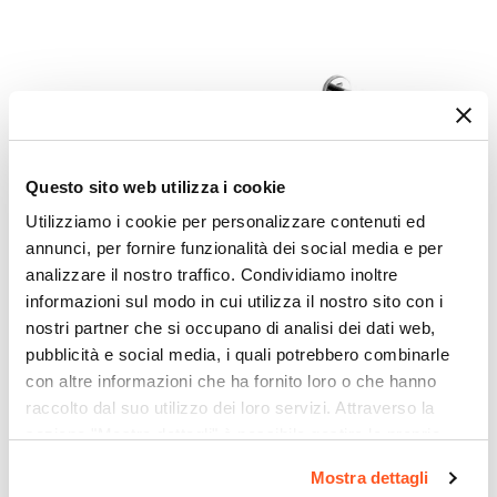
Sistema Di Fissaggio
Colla
|
Viti
Materiale Supporto A Muro
Acciaio INOX
|
Cromall
Questo sito web utilizza i cookie
Utilizziamo i cookie per personalizzare contenuti ed
annunci, per fornire funzionalità dei social media e per
CODICE:
FE21-60
CODICE:
FE25
analizzare il nostro traffico. Condividiamo inoltre
Portasalviette a muro 60
Portarotolo coperto in
informazioni sul modo in cui utilizza il nostro sito con i
cm in acciaio inox e cromall
acciaio inox e cromall
nostri partner che si occupano di analisi dei dati web,
cromo - Felce di Gedy
cromo - Felce di Gedy
pubblicità e social media, i quali potrebbero combinarle
€ 16,99
€ 13,01
con altre informazioni che ha fornito loro o che hanno
raccolto dal suo utilizzo dei loro servizi. Attraverso la
sezione "Mostra dettagli" è possibile gestire le proprie
opzioni e modificare le preferenze espresse in qualsiasi
Mostra dettagli
momento. Per maggiori informazioni si invita a leggere la