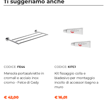
Ti suggeriamo anche
Serie
Felce
Marca
Gedy
Materiale
Vetro
Colore
Cromo
Forma
Rotonda
CODICE:
FE44
CODICE:
KITC1
Altezza
Mensola portasalviette in
Kit fissaggio colla e
15,4 cm
cromall e acciaio inox
biadesivo per montaggio
Larghezza
cromo - Felce di Gedy
incollo di accessori bagno a
muro
6,8 cm
Profondità
€ 42,00
€ 16,01
10,3 cm