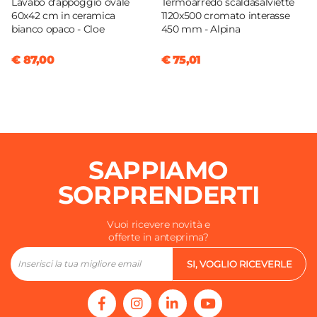
Lavabo d'appoggio ovale
Termoarredo scaldasalviette
60x42 cm in ceramica
1120x500 cromato interasse
bianco opaco - Cloe
450 mm - Alpina
€ 87,00
€ 75,01
SAPPIAMO
SORPRENDERTI
Vuoi ricevere novità e
offerte in anteprima?
SI, VOGLIO RICEVERLE