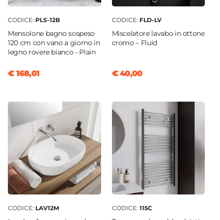
CODICE:
PLS-12B
CODICE:
FLD-LV
Mensolone bagno sospeso
Miscelatore lavabo in ottone
120 cm con vano a giorno in
cromo – Fluid
legno rovere bianco - Plain
€ 168,01
€ 40,00
CODICE:
LAV12M
CODICE:
115C