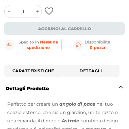
quantity
quantity
plus
minus
button
button
AGGIUNGI AL CARRELLO
Spedito in
Nessuna
Disponibilità
spedizione
0 pezzi
CARATTERISTICHE
DETTAGLI
Dettagli Prodotto
Perfetto per creare un
angolo di pace
nel tuo
spazio esterno, che sia un giardino, un terrazzo o
una veranda, il dondolo
Astrale
combina design