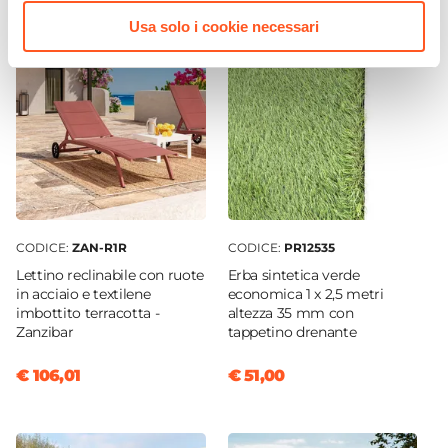
160 g/mq
Usa solo i cookie necessari
Grammatura Tendalino
160 g/mq
CODICE:
ZAN-R1R
CODICE:
PR12535
Lettino reclinabile con ruote
Erba sintetica verde
in acciaio e textilene
economica 1 x 2,5 metri
imbottito terracotta -
altezza 35 mm con
Zanzibar
tappetino drenante
€ 106,01
€ 51,00