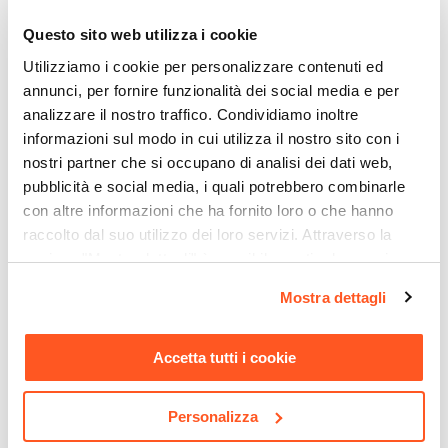
Poliestere
Questo sito web utilizza i cookie
€ 28,00
€ 58,00
Colore Seduta
Utilizziamo i cookie per personalizzare contenuti ed
Beige
annunci, per fornire funzionalità dei social media e per
Materiale Struttura
analizzare il nostro traffico. Condividiamo inoltre
Acciaio
informazioni sul modo in cui utilizza il nostro sito con i
Colore Struttura
nostri partner che si occupano di analisi dei dati web,
Rosa pesca
pubblicità e social media, i quali potrebbero combinarle
Materiale Tendalino
con altre informazioni che ha fornito loro o che hanno
Poliestere
raccolto dal suo utilizzo dei loro servizi. Attraverso la
sezione "Mostra dettagli" è possibile gestire le proprie
Colore Tendalino
opzioni e modificare le preferenze espresse in qualsiasi
Beige
Mostra dettagli
momento. Per maggiori informazioni si invita a leggere la
CODICE:
LA-74T
CODICE:
PCN-N27
Portata Massima
nostra
Cookie Policy
.
Tavolino da giardino
Catena luminosa 10
220 kg
Accetta tutti i cookie
rotondo 70 cm in acciaio
lampadine per esterno da
Caratteristiche
tortora - Lagon
10m con cavo nero
Tendalino inclinabile
Personalizza
€ 44,99
€ 35,00
Grammatura Seduta