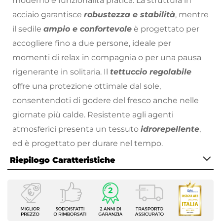
moderno e funzionalità pratica. La struttura in
acciaio garantisce
robustezza e stabilità
, mentre
il sedile
ampio e confortevole
è progettato per
accogliere fino a due persone, ideale per
momenti di relax in compagnia o per una pausa
rigenerante in solitaria. Il
tettuccio regolabile
offre una protezione ottimale dal sole,
consentendoti di godere del fresco anche nelle
giornate più calde. Resistente agli agenti
atmosferici presenta un tessuto
idrorepellente
,
ed è progettato per durare nel tempo.
Riepilogo Caratteristiche
Lasciati cullare dal movimento dolce e rilassante
di questo dondolo, trasforma ogni giornata in un
Caratteristiche
momento speciale!
Tipologia
Tutti i prodotti che vengono posizionati
Dondolo da giardino