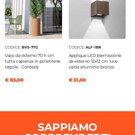
CODICE:
BVS-7TG
CODICE:
ALF-1BR
Vaso da esterno 70 h cm
Applique LED biemissione
tutta capienza in polietilene
da esterno 12x12 cm luce
tegola - Contesly
calda alluminio bronzo
€ 83,00
€ 51,00
SAPPIAMO