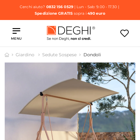
Cerchi aiuto?
0832 156 0529
| Lun - Sab: 9.00 - 17.30 |
Spedizione GRATIS
sopra i
490 euro
MENU
Giardino
Sedute Sospese
Dondoli