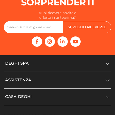
SORPRENDERTI
Vuoi ricevere novità e
offerte in anteprima?
SI, VOGLIO RICEVERLE
DEGHI SPA
Accedi/Registrati
ASSISTENZA
Noi siamo Deghi
Politica dei prezzi
Supporto
CASA DEGHI
Lavora con noi
Paga a rate
Diventa fornitore
Località disagiate
Noi Siamo Deghi