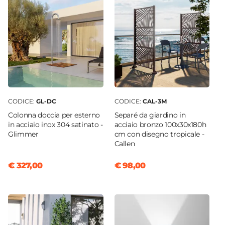
CODICE:
GL-DC
CODICE:
CAL-3M
Colonna doccia per esterno
Separé da giardino in
in acciaio inox 304 satinato -
acciaio bronzo 100x30x180h
Glimmer
cm con disegno tropicale -
Callen
€ 327,00
€ 98,00