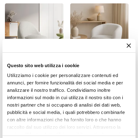
Schienale regolabile in 6 posizioni
|
Cuscini
sfoderabili
Portata (Kg)
350 kg
Reclinabile
Si
Cuscino
Questo sito web utilizza i cookie
Incluso
CODICE:
MP-T75
CODICE:
JN-B73
Imbottitura
Utilizziamo i cookie per personalizzare contenuti ed
Poltrona in tessuto teddy
Poltrona in tessuto teddy
annunci, per fornire funzionalità dei social media e per
Schiuma poliuretanica
bianco con schienale a
bianco con braccioli e
analizzare il nostro traffico. Condividiamo inoltre
guscio - Maved
gambe nere - Jinny
Sfoderabile
informazioni sul modo in cui utilizza il nostro sito con i
No
€ 180,00
€ 157,00
nostri partner che si occupano di analisi dei dati web,
Dimensioni Letto
pubblicità e social media, i quali potrebbero combinarle
191 x 76 x 33h cm
con altre informazioni che ha fornito loro o che hanno
raccolto dal suo utilizzo dei loro servizi. Attraverso la
sezione "Mostra dettagli" è possibile gestire le proprie