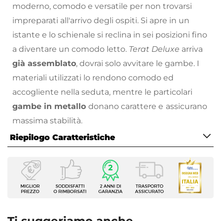
moderno, comodo e versatile per non trovarsi
impreparati all'arrivo degli ospiti. Si apre in un
istante e lo schienale si reclina in sei posizioni fino
a diventare un comodo letto.
Terat Deluxe
arriva
già assemblato
, dovrai solo avvitare le gambe. I
materiali utilizzati lo rendono comodo ed
accogliente nella seduta, mentre le particolari
gambe in metallo
donano carattere e
assicurano
massima stabilità.
Riepilogo Caratteristiche
Amerai la sua versatilità e il tocco di colore che
donano alla stanza!
Caratteristiche
Scopri la collezione di complementi d’arredo con
Tipologia
cui completare il tuo soggiorno sul nostro
vasto
Divano letto
catalogo online
Serie
: troverai proposte per tutte le
Terat Deluxe
necessità, stili di arredamento e prezzo!