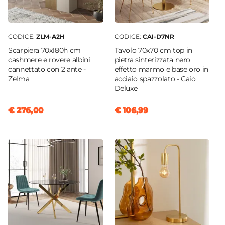
CODICE:
ZLM-A2H
CODICE:
CAI-D7NR
Scarpiera 70x180h cm
Tavolo 70x70 cm top in
cashmere e rovere albini
pietra sinterizzata nero
cannettato con 2 ante -
effetto marmo e base oro in
Zelma
acciaio spazzolato - Caio
Deluxe
€ 276,00
€ 106,99