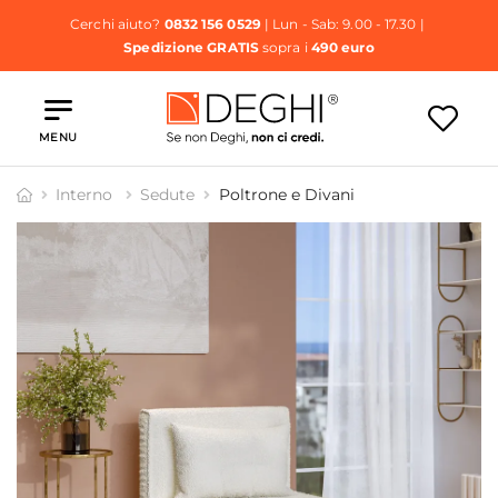
Cerchi aiuto?
0832 156 0529
| Lun - Sab: 9.00 - 17.30 |
Spedizione GRATIS
sopra i
490 euro
MENU
Interno
Sedute
Poltrone e Divani