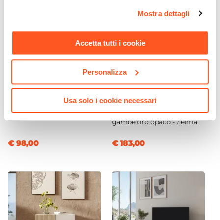
opzioni e modificare le preferenze espresse in qualsiasi
Mostra dettagli
momento. Per maggiori informazioni si invita a leggere la
nostra
Cookie Policy
.
Accetta tutti i cookie
Personalizza
CODICE:
TP-3D
CODICE:
ZLM-M3H
Tappeto 300x200 cm
Madia 120x75h cm
Usa solo i cookie necessari
disegno diamanti in cotone
cashmere e rovere albini
panna
cannettato con 3 ante e
gambe oro opaco - Zelma
€ 98,00
€ 183,00