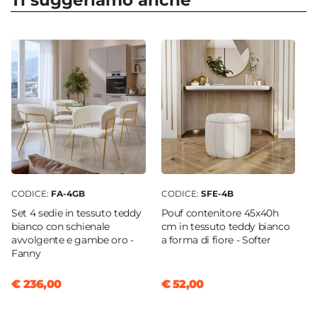
Ti suggeriamo anche
Dimensioni
76 x 82 cm
Altezza
84 cm
Altezza Seduta
43,5 cm
Altezza Schienale
42 cm
Materiale Seduta
Tessuto teddy
CODICE:
FA-4GB
CODICE:
SFE-4B
Colore Seduta
Set 4 sedie in tessuto teddy
Pouf contenitore 45x40h
Bianco
bianco con schienale
cm in tessuto teddy bianco
avvolgente e gambe oro -
a forma di fiore - Softer
Colore Gambe
Fanny
Oro
Effetto
€ 236,00
€ 52,00
Effetto a coste
|
Effetto velluto
Caratteristiche