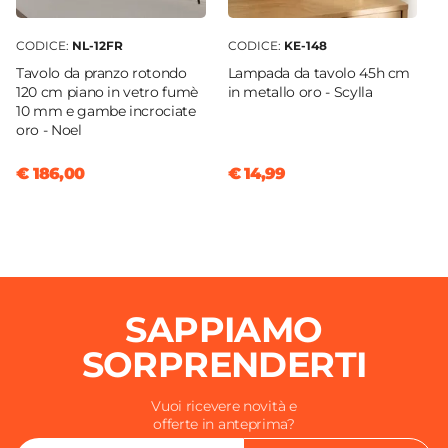
CODICE:
NL-12FR
CODICE:
KE-148
Tavolo da pranzo rotondo
Lampada da tavolo 45h cm
120 cm piano in vetro fumè
in metallo oro - Scylla
10 mm e gambe incrociate
oro - Noel
€ 186,00
€ 14,99
SAPPIAMO
SORPRENDERTI
Vuoi ricevere novità e
offerte in anteprima?