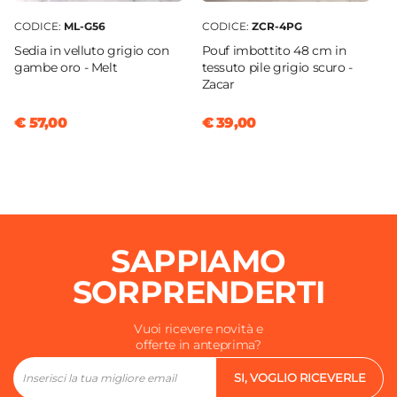
CODICE:
ML-G56
CODICE:
ZCR-4PG
Sedia in velluto grigio con
Pouf imbottito 48 cm in
gambe oro - Melt
tessuto pile grigio scuro -
Zacar
€ 57,00
€ 39,00
SAPPIAMO
SORPRENDERTI
Vuoi ricevere novità e
offerte in anteprima?
SI, VOGLIO RICEVERLE