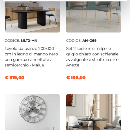
CODICE:
MLT2-MN
CODICE:
AN-G69
Tavolo da pranzo 200x100
Set 2 sedie in similpelle
cm in legno di mango nero
grigio chiaro con schienale
con gambe cannettate a
avvolgente e struttura oro -
semicerchio - Malua
Anette
€ 519,00
€ 156,00