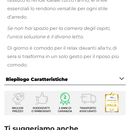
tessuto lo rende ideale tutto l’anno, le linee
essenziali lo rendono versatile per ogni stile
d’arredo.
Se non hai spazio per la camera degli ospiti,
l’unica soluzione è il divano letto.
Di giorno è comodo per il relax davanti alla tv, di
sera si trasforma in un solo gesto per il riposo più
comodo.
Riepilogo Caratteristiche
Caratteristiche
Tipologia
Divano letto
Serie
Tingeo
Ti suggeriamo anche