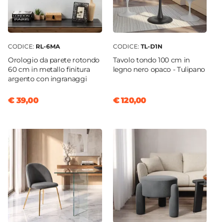
CODICE:
RL-6MA
CODICE:
TL-D1N
Orologio da parete rotondo
Tavolo tondo 100 cm in
60 cm in metallo finitura
legno nero opaco - Tulipano
argento con ingranaggi
€ 39,00
€ 120,00