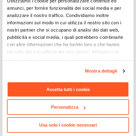
Utilizziamo i cookie per personalizzare contenuti ed
176 x 94 x 41h cm
annunci, per fornire funzionalità dei social media e per
analizzare il nostro traffico. Condividiamo inoltre
informazioni sul modo in cui utilizza il nostro sito con i
nostri partner che si occupano di analisi dei dati web,
pubblicità e social media, i quali potrebbero combinarle
con altre informazioni che ha fornito loro o che hanno
raccolto dal suo utilizzo dei loro servizi. Attraverso la
sezione "Mostra dettagli" è possibile gestire le proprie
CODICE:
ML-A18
CODICE:
ZMA-M4N
opzioni e modificare le preferenze espresse in qualsiasi
Libreria 70x180h cm ripiani
Madia 160x80h cm nero
Mostra dettagli
momento. Per maggiori informazioni si invita a leggere la
antracite e struttura in
opaco e similpelle con 4
nostra
Cookie Policy
.
acciaio nero - Multipla
ante - Zimma
Accetta tutti i cookie
€ 72,00
€ 120,00
Personalizza
Usa solo i cookie necessari