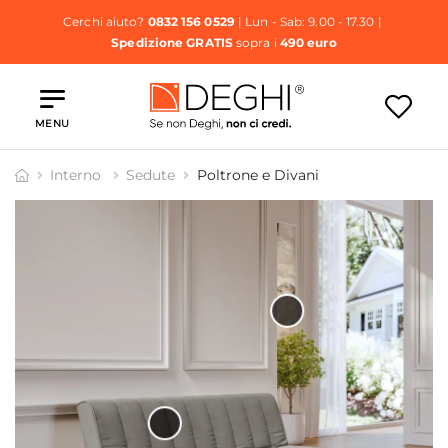
Cerchi aiuto?
0832 156 0529
| Lun - Sab: 9.00 - 17.30 |
Spedizione GRATIS
sopra i
490 euro
MENU
Interno
Sedute
Poltrone e Divani