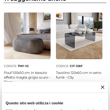
Dimensioni
176 x 78 cm
Posti A Sedere
3 posti
Altezza
77 cm
Materiale Seduta
Tessuto
Colore Seduta
Grigio
CODICE:
TMY-1G
CODICE:
CIT-126F
Colore Gambe
Pouf 100x50 cm in tessuto
Tavolino 120x60 cm in vetro
Nero
effetto maglia grigio scuro -
fumè - City
Tlamy
Portata (Kg)
120 kg
€ 97,00
€ 175,00
Sfoderabile
No
Questo sito web utilizza i cookie
Dimensioni Letto