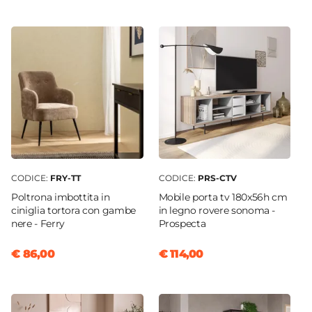
133 x 80 cm
Posti A Sedere
2 posti
Altezza
84 cm
Altezza Seduta
43 cm
Altezza Schienale
44 cm
CODICE:
FRY-TT
CODICE:
PRS-CTV
Materiale Seduta
Poltrona imbottita in
Mobile porta tv 180x56h cm
Velluto
ciniglia tortora con gambe
in legno rovere sonoma -
nere - Ferry
Prospecta
Colore Seduta
Tortora
€ 86,00
€ 114,00
Colore Gambe
Legno
Caratteristiche