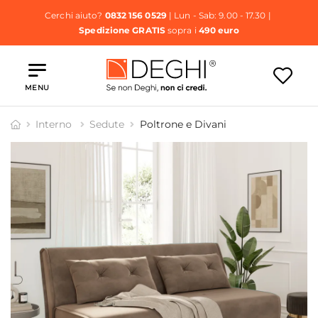
Cerchi aiuto?
0832 156 0529
| Lun - Sab: 9.00 - 17.30 |
Spedizione GRATIS
sopra i
490 euro
MENU
Interno
Sedute
Poltrone e Divani