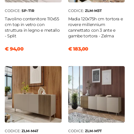
CODICE:
SP-T1R
CODICE:
ZLM-M3T
Tavolino contenitore 110x55
Madia 120x75h cm tortora e
cm top in vetro con
rovere millennium
struttura in legno e metallo
cannettato con 3 ante e
- Split
gambe tortora - Zelma
€ 94,00
€ 183,00
CODICE:
ZLM-M4T
CODICE:
ZLM-M7T