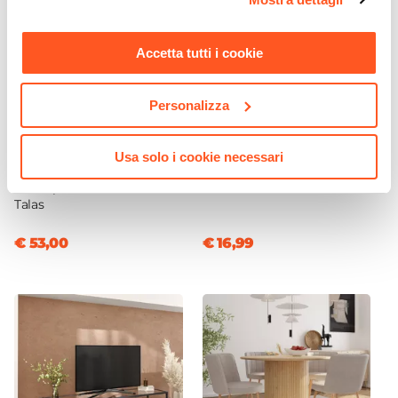
momento. Per maggiori informazioni si invita a leggere la
nostra
Cookie Policy
.
Accetta tutti i cookie
Personalizza
CODICE:
TL-7NP
CODICE:
PRA-NR
Specchio da interno
Appendiabiti in acciaio nero
Usa solo i cookie necessari
rotondo 75 cm con cornice
- Prik
nero opaco in alluminio -
Talas
€ 53,00
€ 16,99