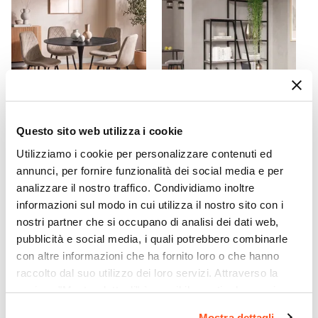
Regolazione clic clac
|
Richiudibile
|
Schienale
regolabile in 6 posizioni
Portata (Kg)
300 kg
Cuscino
Inclusi - 2
Imbottitura
Questo sito web utilizza i cookie
CODICE:
FN-4TW
CODICE:
RUB-11T
Schiuma poliuretanica
Utilizziamo i cookie per personalizzare contenuti ed
Set 4 sedie in velluto
Libreria 110x178h cm con
Sfoderabile
trapuntato tortora con
ripiani tortora e struttura in
annunci, per fornire funzionalità dei social media e per
No
gambe in metallo nere -
metallo nero - Rubiza
analizzare il nostro traffico. Condividiamo inoltre
Finesse
Dimensioni Letto
informazioni sul modo in cui utilizza il nostro sito con i
133 x 190 x 32h cm
nostri partner che si occupano di analisi dei dati web,
€ 116,00
€ 129,00
pubblicità e social media, i quali potrebbero combinarle
con altre informazioni che ha fornito loro o che hanno
raccolto dal suo utilizzo dei loro servizi. Attraverso la
sezione "Mostra dettagli" è possibile gestire le proprie
opzioni e modificare le preferenze espresse in qualsiasi
Mostra dettagli