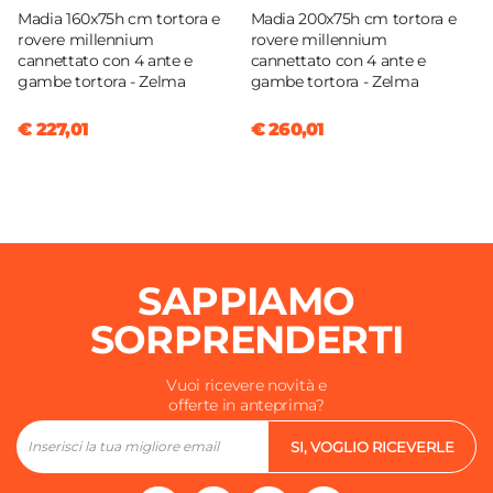
Madia 160x75h cm tortora e
Madia 200x75h cm tortora e
rovere millennium
rovere millennium
cannettato con 4 ante e
cannettato con 4 ante e
gambe tortora - Zelma
gambe tortora - Zelma
€ 227,01
€ 260,01
SAPPIAMO
SORPRENDERTI
Vuoi ricevere novità e
offerte in anteprima?
SI, VOGLIO RICEVERLE