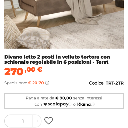
Divano letto 2 posti in velluto tortora con
schienale regolabile in 6 posizioni - Terat
270
,00
€
Spedizione:
€ 20,70
Codice:
TRT-2TR
Paga a rate da
€ 90,00
senza interessi
con
o
quantity
quantity
plus
minus
button
button