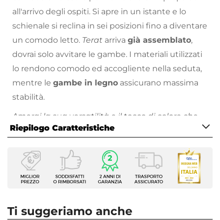
all'arrivo degli ospiti. Si apre in un istante e lo
schienale si reclina in sei posizioni fino a diventare
un comodo letto.
Terat
arriva
già assemblato
,
dovrai solo avvitare le gambe. I materiali utilizzati
lo rendono comodo ed accogliente nella seduta,
mentre le
gambe in legno
assicurano massima
stabilità.
Amerai la sua versatilità e il tocco di colore che
Riepilogo Caratteristiche
donano alla stanza!
Scopri la collezione di complementi d’arredo con
Caratteristiche
cui completare il tuo soggiorno sul nostro
vasto
Tipologia
catalogo online
: troverai proposte per tutte le
Divano letto
necessità, stili di arredamento e prezzo!
Serie
Terat
Ti suggeriamo anche
Dimensioni