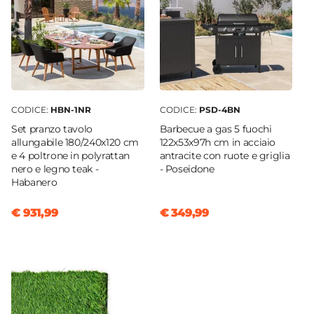
CODICE:
HBN-1NR
CODICE:
PSD-4BN
Set pranzo tavolo
Barbecue a gas 5 fuochi
allungabile 180/240x120 cm
122x53x97h cm in acciaio
e 4 poltrone in polyrattan
antracite con ruote e griglia
nero e legno teak -
- Poseidone
Habanero
€ 931,99
€ 349,99