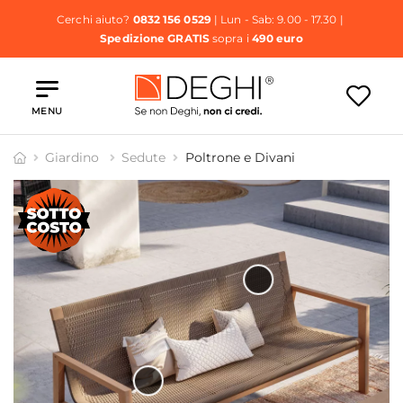
Cerchi aiuto?
0832 156 0529
| Lun - Sab: 9.00 - 17.30 |
Spedizione GRATIS
sopra i
490 euro
MENU
Giardino
Sedute
Poltrone e Divani