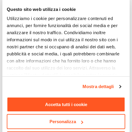
Questo sito web utilizza i cookie
Utilizziamo i cookie per personalizzare contenuti ed
annunci, per fornire funzionalità dei social media e per
analizzare il nostro traffico. Condividiamo inoltre
informazioni sul modo in cui utilizza il nostro sito con i
nostri partner che si occupano di analisi dei dati web,
pubblicità e social media, i quali potrebbero combinarle
con altre informazioni che ha fornito loro o che hanno
CODICE:
LNT-3NR
CODICE:
MGL-2EC
raccolto dal suo utilizzo dei loro servizi. Attraverso la
sezione "Mostra dettagli" è possibile gestire le proprie
Lanterna da esterno 35 h
Ombrellone rotondo 3 m
cm a ricarica solare in
ecrù con palo laterale
opzioni e modificare le preferenze espresse in qualsiasi
Mostra dettagli
polipropilene beige con
bianco - Miguel
momento. Per maggiori informazioni si invita a leggere la
candela - Maryne
nostra
Cookie Policy
.
Accetta tutti i cookie
€ 24,00
€ 56,00
Personalizza