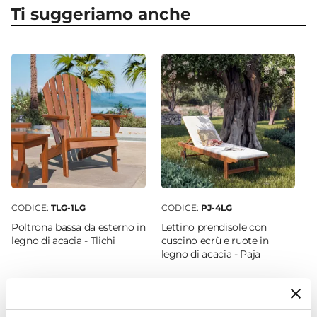
Clifton
Ti suggeriamo anche
Posti A Sedere
2 posti
|
3 posti
Dimensioni
192 x 82 cm
Altezza
82 cm
Braccioli
Si
Materiale Rivestimento
Polipropilene
CODICE:
TLG-1LG
CODICE:
PJ-4LG
Materiale Struttura
Poltrona bassa da esterno in
Lettino prendisole con
Legno Teak
legno di acacia - Tlichi
cuscino ecrù e ruote in
legno di acacia - Paja
Colore Struttura
Legno
€ 106,99
€ 132,00
Colore Seduta
Tortora