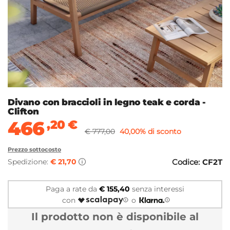
Divano con braccioli in legno teak e corda -
Clifton
466
,20
€
€ 777,00
40,00% di sconto
Prezzo sottocosto
Spedizione:
€ 21,70
Codice:
CF2T
Paga a rate da
€ 155,40
senza interessi
con
o
Il prodotto non è disponibile al