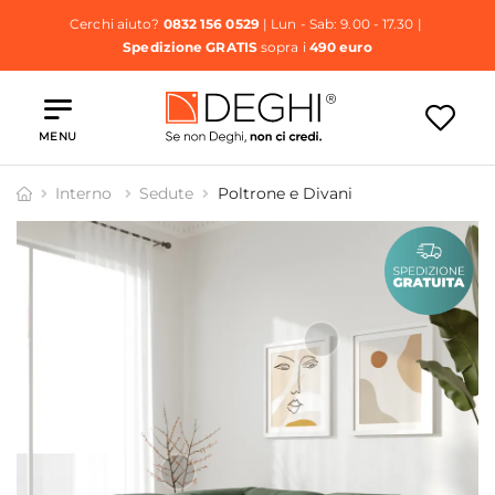
Cerchi aiuto?
0832 156 0529
| Lun - Sab: 9.00 - 17.30 |
Spedizione GRATIS
sopra i
490 euro
MENU
Interno
Sedute
Poltrone e Divani