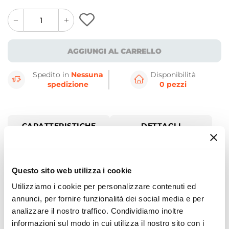
quantity
quantity
plus
minus
button
button
AGGIUNGI AL CARRELLO
Spedito in
Nessuna
Disponibilità
spedizione
0 pezzi
CARATTERISTICHE
DETTAGLI
Dettagli Prodotto
Questo sito web utilizza i cookie
Una poltrona moderna, dalle linee nette e decise,
Utilizziamo i cookie per personalizzare contenuti ed
annunci, per fornire funzionalità dei social media e per
una configurazione minimale che si adatta ad
analizzare il nostro traffico. Condividiamo inoltre
ogni tipo di arredo. La possibilità di creare una
informazioni sul modo in cui utilizza il nostro sito con i