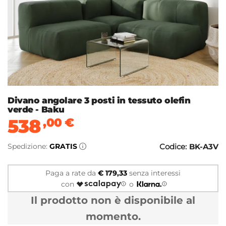
Divano angolare 3 posti in tessuto olefin
verde - Baku
538
,00
€
Spedizione:
GRATIS
Codice:
BK-A3V
Paga a rate da
€ 179,33
senza interessi
con
o
Il prodotto non è disponibile al
momento.