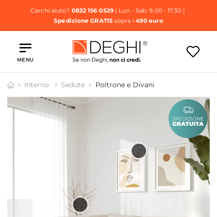
Cerchi aiuto?
0832 156 0529
| Lun - Sab: 9.00 - 17.30 |
Spedizione GRATIS
sopra i
490 euro
MENU
Interno
Sedute
Poltrone e Divani