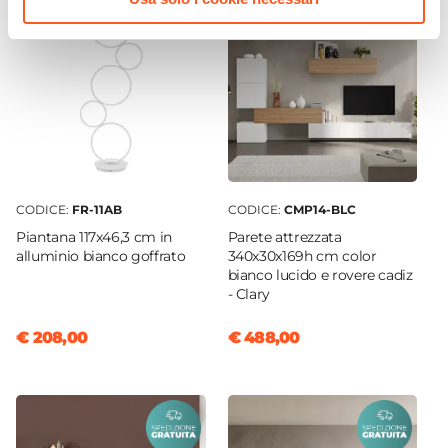
CODICE:
FR-11AB
CODICE:
CMP14-BLC
Piantana 117x46,3 cm in
Parete attrezzata
alluminio bianco goffrato
340x30x169h cm color
bianco lucido e rovere cadiz
- Clary
€ 208,00
€ 488,00