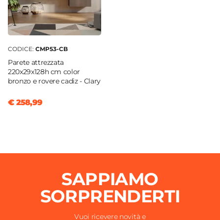
CODICE:
CMP53-CB
Parete attrezzata
220x29x128h cm color
bronzo e rovere cadiz - Clary
€ 258,99
SAPPIAMO
SORPRENDERTI
Vuoi ricevere novità e