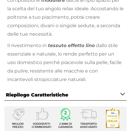
composizione
modulare
lascia ampio spazio per
la scelta del tuo angolo relax ideale. Accostando le
poltrone a tuo piacimento, potrai creare
composizioni, divani o singole sedute, a seconda
delle tue necessità.
Il rivestimento in
tessuto effetto lino
dallo stile
essenziale e naturale, lo rende perfetto per un
uso domestico perchè piacevole sulla pelle, facile
da pulire, resistente alle macchie e con
incantevoli stropicciature naturali.
I moduli possono essere fissati tra loro tramite
Riepilogo Caratteristiche
fibbie collocate al di sotto della struttura (non
visibili). L'imbottitura di Baku arriva sottovuoto: è
Caratteristiche
sufficiente inserirla nella fodera per ottenere il
Tipologia
divano completo! Si consiglia di attendere 24-48
Divano