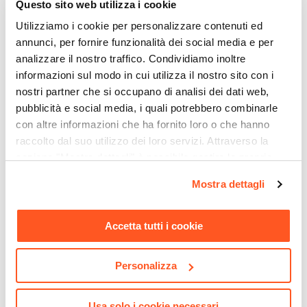
Questo sito web utilizza i cookie
Beige
Utilizziamo i cookie per personalizzare contenuti ed
Imbottitura
annunci, per fornire funzionalità dei social media e per
Schiuma poliuretanica a pezzi
analizzare il nostro traffico. Condividiamo inoltre
Densità Imbottitura
informazioni sul modo in cui utilizza il nostro sito con i
25 kg/m³
nostri partner che si occupano di analisi dei dati web,
Sfoderabile
pubblicità e social media, i quali potrebbero combinarle
Si
con altre informazioni che ha fornito loro o che hanno
raccolto dal suo utilizzo dei loro servizi. Attraverso la
sezione "Mostra dettagli" è possibile gestire le proprie
opzioni e modificare le preferenze espresse in qualsiasi
Mostra dettagli
CODICE:
AMA-6T
CODICE:
HNY-VC183
momento. Per maggiori informazioni si invita a leggere la
Set 4 sedie in tessuto
Lampada a sospensione da
nostra
Cookie Policy
.
tortora con gambe oro -
interno 36x183h cm in vetro
Accetta tutti i cookie
Amaya
soffiato champagne
€ 199,32
€ 130,00
Personalizza
Usa solo i cookie necessari