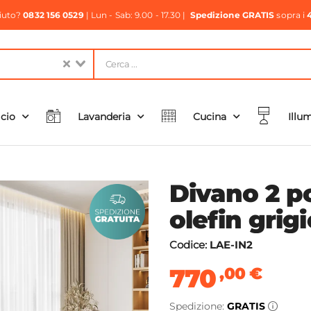
aiuto?
0832 156 0529
| Lun - Sab: 9.00 - 17.30 |
Spedizione GRATIS
sopra i
icio
Lavanderia
Cucina
Illu
Divano 2 po
olefin grigi
Codice:
LAE-IN2
770
,00
€
Spedizione:
GRATIS