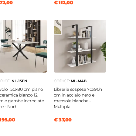
72,00
€ 112,00
DICE:
NL-15EN
CODICE:
ML-MAB
volo 150x80 cm piano
Libreria sospesa 70x90h
 ceramica bianco 12
cm in acciaio nero e
 e gambe incrociate
mensole bianche -
re - Noel
Multipla
195,00
€ 37,00