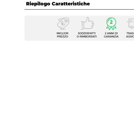
Riepilogo Caratteristiche
Caratteristiche
Tipologia
Divan
Serie
Laela
Dimensioni
103 x 
Posti A Sedere
2 posti
Altezza
73 cm
Altezza Seduta
40,5 
Altezza Schienale
32 cm
Materiale Seduta
Tessut
Colore Seduta
Grigio
Colore Gambe
Antrac
Modul
Caratteristiche
imper
Portata (Kg)
200 k