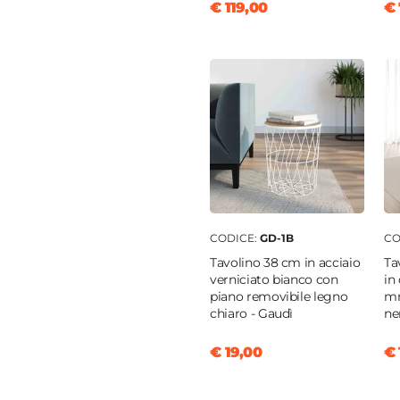
€ 119,00
€ 
a poliuretanica
/m³
CODICE:
GD-1B
CO
Tavolino 38 cm in acciaio
Ta
verniciato bianco con
in
piano removibile legno
mm
chiaro - Gaudì
ne
€ 19,00
€ 