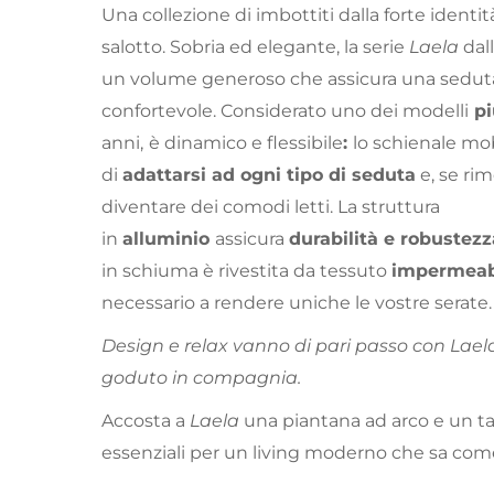
Una collezione di imbottiti dalla forte identit
salotto. Sobria ed elegante, la serie
Laela
dal
un volume generoso che assicura una sedut
confortevole. Considerato uno dei modelli
pi
anni,
è dinamico e flessibile
:
lo schienale mo
di
adattarsi ad ogni tipo di seduta
e, se rim
diventare dei comodi letti. La struttura
in
alluminio
assicura
durabilità e robustezz
in schiuma è rivestita da tessuto
impermeab
necessario a rendere uniche le vostre serate.
Design e relax vanno di pari passo con Lael
goduto in compagnia.
Accosta a
Laela
una piantana ad arco e un tav
essenziali per un living moderno che sa come