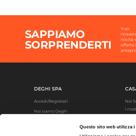
Vuoi
SAPPIAMO
ricever
novità 
SORPRENDERTI
offerte 
antepr
DEGHI SPA
CAS
Accedi/Registrati
Noi 
I nost
Noi siamo Deghi
Deghi
Politica dei prezzi
MFT -
Questo sito web utilizza i
Lavora con noi
Partn