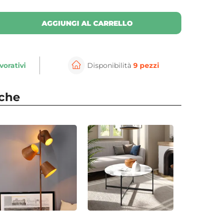
AGGIUNGI AL CARRELLO
vorativi
Disponibilità
9 pezzi
nche
⚲
per ingrandire
Cli