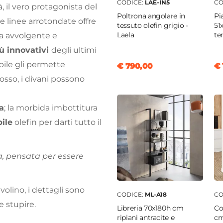
CODICE:
LAE-IN5
CO
à, il vero protagonista del
Poltrona angolare in
Pi
le linee arrotondate offre
tessuto olefin grigio -
51
Laela
te
a avvolgente e
ù innovativi
degli ultimi
bile gli permette
€ 790,00
€ 
osso, i divani possono
a
; la morbida imbottitura
ile
olefin per darti tutto il
a, pensata per essere
olino, i dettagli sono
CODICE:
ML-A18
CO
 stupire.
Libreria 70x180h cm
Co
ripiani antracite e
cm