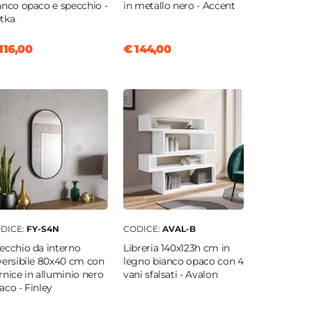
anco opaco e specchio -
in metallo nero - Accent
tka
116,00
€ 144,00
DICE:
FY-S4N
CODICE:
AVAL-B
ecchio da interno
Libreria 140x123h cm in
versibile 80x40 cm con
legno bianco opaco con 4
rnice in alluminio nero
vani sfalsati - Avalon
aco - Finley