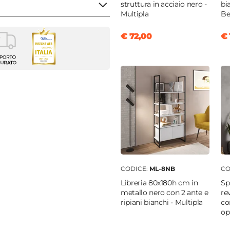
struttura in acciaio nero -
bi
Multipla
Be
€ 72,00
€ 
o
183 cm
cm
o Olefin
CODICE:
ML-8NB
CO
ite
Libreria 80x180h cm in
Sp
metallo nero con 2 ante e
re
are
|
Tessuto
ripiani bianchi - Multipla
co
meabile
op
g