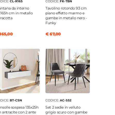
DICE:
CL-R165
CODICE:
FK-TBN
antana da interno
Tavolino rotondo 93 cm
x165h cm in metallo
piano effetto marmo e
rracotta
gambe in metallo nero -
Funky
165,00
€ 67,00
DICE:
BT-CSN
CODICE:
AC-S52
nsolle sospesa 135x25h
Set 2 sedie in velluto
 antracite con 2 ante
grigio scuro con gambe