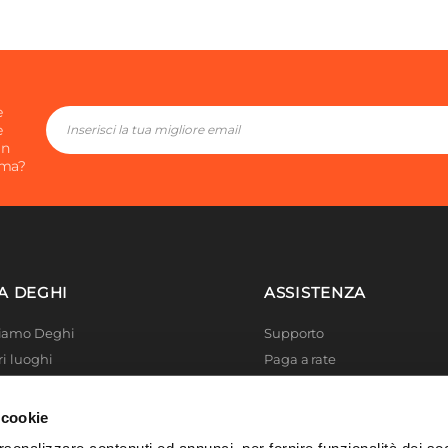
e
e
in
ima?
A DEGHI
ASSISTENZA
Siamo Deghi
Supporto
ri luoghi
Paga a rate
 4 Planet
Località disagiate
 La produzione
Agevolazioni fiscali
 cookie
er di successo
Termini e condizioni