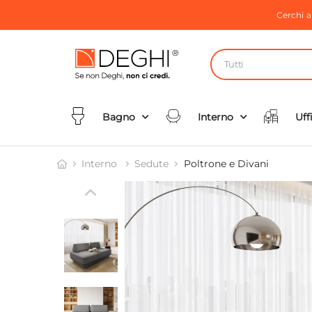
Cerchi 
Tutti
Bagno
Interno
Uff
Interno
Sedute
Poltrone e Divani