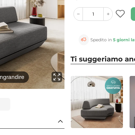
quantity
quantity
plus
minus
button
button
Spedito in
5 giorni la
Ti suggeriamo a
⚲
ingrandire
Clicca 