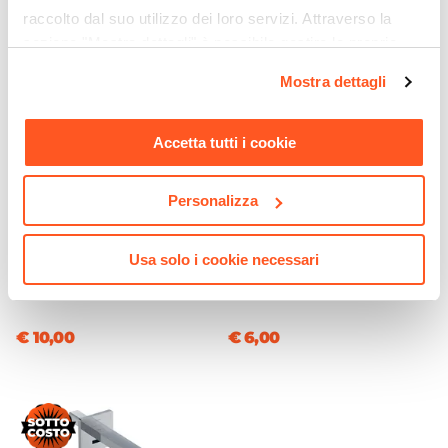
raccolto dal suo utilizzo dei loro servizi. Attraverso la
Materiale
sezione "Mostra dettagli" è possibile gestire le proprie
Acciaio INOX
opzioni e modificare le preferenze espresse in qualsiasi
Larghezza
Mostra dettagli
momento. Per maggiori informazioni si invita a leggere la
28 cm
nostra
Cookie Policy
.
Profondità
Accetta tutti i cookie
10 cm
Altezza
Personalizza
35 cm
CODICE:
212713
CODICE:
50520200301
Finitura
Set 2 appendiabiti da muro
Porta phon Gedy in resina
Usa solo i cookie necessari
Satinata
in ottone cromato per casa
bianco a muro ideale per
Numero Pezzi
o strutture ricettive
strutture ricettive
400 pezzi
€ 10,00
€ 6,00
Caratteristiche
Con serratura di sicurezza
Marca
Gedy