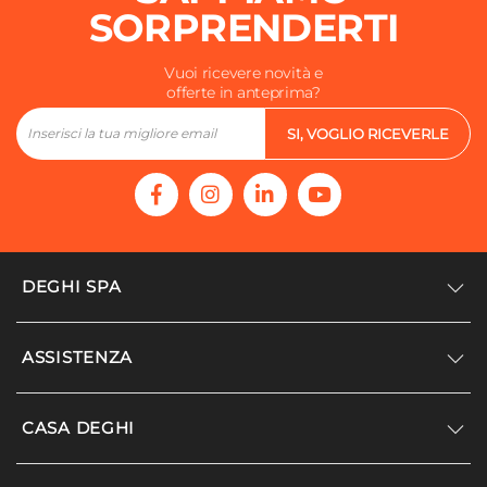
SORPRENDERTI
Vuoi ricevere novità e
offerte in anteprima?
SI, VOGLIO RICEVERLE
DEGHI SPA
Accedi/Registrati
ASSISTENZA
Noi siamo Deghi
Politica dei prezzi
Supporto
CASA DEGHI
Lavora con noi
Paga a rate
Diventa fornitore
Località disagiate