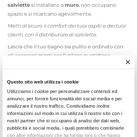
salviette
si installano a
muro
, non occupano
spazio e si ricaricano agevolmente.
Metti al sicuro il comfort dei tuoi ospiti e dei tuoi
clienti, con il distributore di salviette.
Lascia che il tuo bagno sia pulito e ordinato con
gli accessori mirati per l’utilizzo quotidiano.
Riepilogo Caratteristiche
Questo sito web utilizza i cookie
Caratteristiche
Utilizziamo i cookie per personalizzare contenuti ed
Tipologia
annunci, per fornire funzionalità dei social media e per
Distributore di salviette
analizzare il nostro traffico. Condividiamo inoltre
Installazione
informazioni sul modo in cui utilizza il nostro sito con i
A muro
nostri partner che si occupano di analisi dei dati web,
Ti suggeriamo anche
Colore
pubblicità e social media, i quali potrebbero combinarle
con altre informazioni che ha fornito loro o che hanno
Cromo