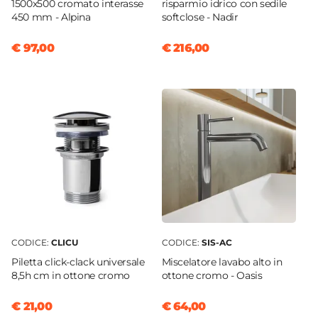
1500x500 cromato interasse
risparmio idrico con sedile
450 mm - Alpina
softclose - Nadir
€ 97,00
€ 216,00
CODICE:
CLICU
CODICE:
SIS-AC
Piletta click-clack universale
Miscelatore lavabo alto in
8,5h cm in ottone cromo
ottone cromo - Oasis
€ 21,00
€ 64,00