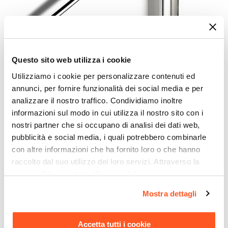
Questo sito web utilizza i cookie
CODICE:
HB028
CODICE:
229413G
Utilizziamo i cookie per personalizzare contenuti ed
Maniglione di sicurezza 37
Distributore sapone o gel
annunci, per fornire funzionalità dei social media e per
cm per bagno in acciaio
igienizzante 350 ml
analizzare il nostro traffico. Condividiamo inoltre
cromato
cromato - Mullet di Gedy
informazioni sul modo in cui utilizza il nostro sito con i
€ 23,00
€ 15,10
nostri partner che si occupano di analisi dei dati web,
pubblicità e social media, i quali potrebbero combinarle
con altre informazioni che ha fornito loro o che hanno
raccolto dal suo utilizzo dei loro servizi. Attraverso la
sezione "Mostra dettagli" è possibile gestire le proprie
opzioni e modificare le preferenze espresse in qualsiasi
Mostra dettagli
momento. Per maggiori informazioni si invita a leggere la
nostra
Cookie Policy
.
Accetta tutti i cookie