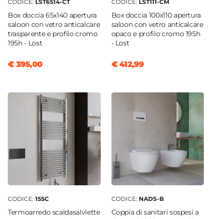
CODICE:
LST6514-CT
CODICE:
LST111-CM
Box doccia 65x140 apertura
Box doccia 100x110 apertura
saloon con vetro anticalcare
saloon con vetro anticalcare
trasparente e profilo cromo
opaco e profilo cromo 195h
195h - Lost
- Lost
€ 395,00
€ 412,99
CODICE:
155C
CODICE:
NADS-B
Termoarredo scaldasalviette
Coppia di sanitari sospesi a