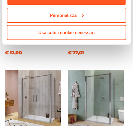
Personalizza
CODICE:
2008-02
CODICE:
CLR4BMN
Portafazzoletti bianco da
Lavabo appoggio con
Usa solo i cookie necessari
appoggio per ambienti
scanalature 38cm ceramica
pubblici o privati - Gedy
ultraslim bianco opaco
€ 12,00
€ 77,01