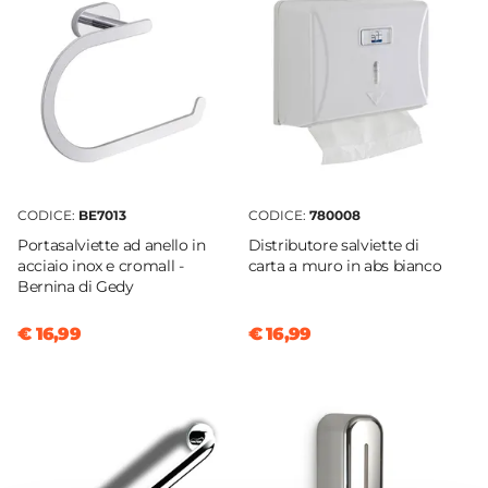
Resina termoplastica
Larghezza
27 cm
Profondità
12 cm
Altezza
25,5 cm
CODICE:
BE7013
CODICE:
780008
Serie
Portasalviette ad anello in
Distributore salviette di
Mini Jumbo
acciaio inox e cromall -
carta a muro in abs bianco
Bernina di Gedy
Marca
Gedy
€ 16,99
€ 16,99