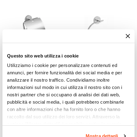
Serie
Epos
Marca
Gedy
Questo sito web utilizza i cookie
Utilizziamo i cookie per personalizzare contenuti ed
CODICE:
2325132
CODICE:
237132
annunci, per fornire funzionalità dei social media e per
Portarotolo coperto a muro
Portasalviette a muro ad
analizzare il nostro traffico. Condividiamo inoltre
in acciaio inox e cromall
anello in acciaio inox e
informazioni sul modo in cui utilizza il nostro sito con i
cromo - Eros di Gedy
cromall cromo - Eros di
Gedy
nostri partner che si occupano di analisi dei dati web,
pubblicità e social media, i quali potrebbero combinarle
€ 16,99
€ 16,99
con altre informazioni che ha fornito loro o che hanno
raccolto dal suo utilizzo dei loro servizi. Attraverso la
sezione "Mostra dettagli" è possibile gestire le proprie
opzioni e modificare le preferenze espresse in qualsiasi
Mostra dettagli