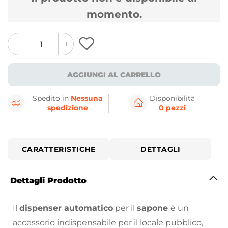
momento.
quantity
quantity
plus
minus
button
button
AGGIUNGI AL CARRELLO
Spedito in
Nessuna
Disponibilità
spedizione
0 pezzi
CARATTERISTICHE
DETTAGLI
Dettagli Prodotto
Il
dispenser automatico
per il
sapone
è un
accessorio indispensabile per il locale pubblico,