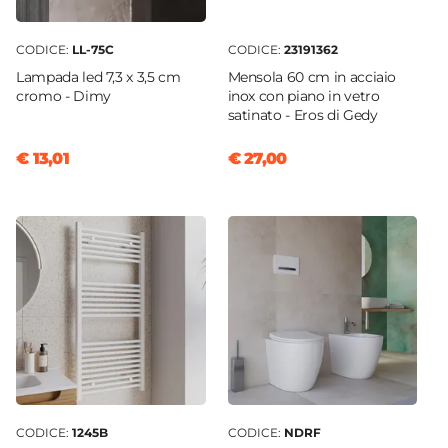
CODICE:
LL-75C
CODICE:
23191362
Lampada led 7,3 x 3,5 cm
Mensola 60 cm in acciaio
cromo - Dimy
inox con piano in vetro
satinato - Eros di Gedy
€ 13,01
€ 27,00
CODICE:
1245B
CODICE:
NDRF