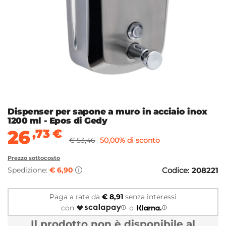
Dispenser per sapone a muro in acciaio inox
1200 ml - Epos di Gedy
26
,73
€
€ 53,46
50,00% di sconto
Prezzo sottocosto
Spedizione:
€ 6,90
Codice:
208221
Paga a rate da
€ 8,91
senza interessi
con
o
Il prodotto non è disponibile al