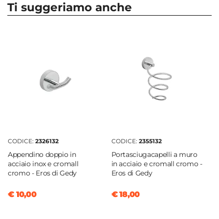
A muro
Ti suggeriamo anche
Colore
Cromo
Materiale
Acciaio INOX
Capacità
1200 ml
Larghezza
12,7 cm
Profondità
10,5 cm
CODICE:
2326132
CODICE:
2355132
Altezza
Appendino doppio in
Portasciugacapelli a muro
20,3 cm
acciaio inox e cromall
in acciaio e cromall cromo -
Finitura
cromo - Eros di Gedy
Eros di Gedy
Satinata
€ 10,00
€ 18,00
Attivazione
Pulsante