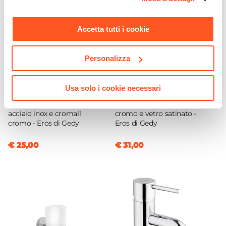
momento. Per maggiori informazioni si invita a leggere la
nostra
Cookie Policy
.
Accetta tutti i cookie
Personalizza
Usa solo i cookie necessari
CODICE:
2323132
CODICE:
23331323
Portasalviette a snodo in
Portascopino in acciaio inox
acciaio inox e cromall
cromo e vetro satinato -
cromo - Eros di Gedy
Eros di Gedy
€ 25,00
€ 31,00