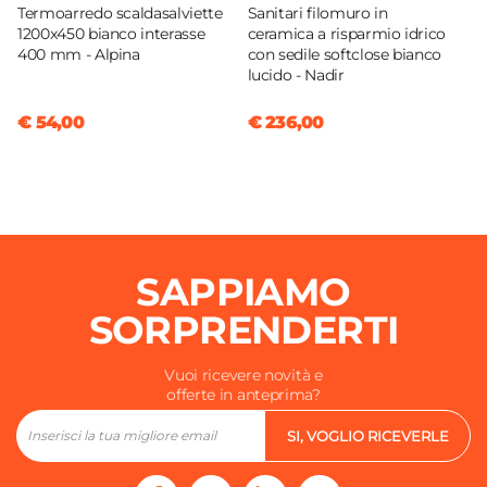
Termoarredo scaldasalviette
Sanitari filomuro in
1200x450 bianco interasse
ceramica a risparmio idrico
400 mm - Alpina
con sedile softclose bianco
lucido - Nadir
€ 54,00
€ 236,00
SAPPIAMO
SORPRENDERTI
Vuoi ricevere novità e
offerte in anteprima?
SI, VOGLIO RICEVERLE