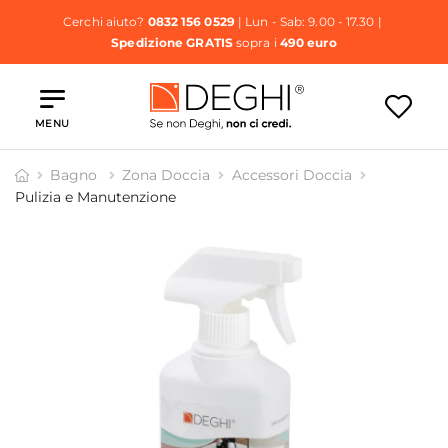
Cerchi aiuto?
0832 156 0529
| Lun - Sab: 9.00 - 17.30 |
Spedizione GRATIS
sopra i
490 euro
MENU
Bagno
Zona Doccia
Accessori Doccia
Pulizia e Manutenzione