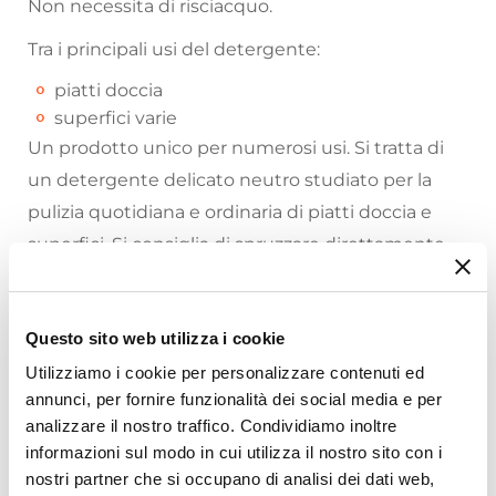
Non necessita di risciacquo.
Tra i principali usi del detergente:
piatti doccia
superfici varie
Un prodotto unico per numerosi usi. Si tratta di
un detergente delicato neutro studiato per la
pulizia quotidiana e ordinaria di piatti doccia e
superfici. Si consiglia di spruzzare direttamente
sulla superficie da detergere e passare con un
panno pulito fino a completa asciugatura.
Riepilogo Caratteristiche
Questo sito web utilizza i cookie
Utilizziamo i cookie per personalizzare contenuti ed
Avvertenze
: Tenere lontano dalla portata dei
Caratteristiche
annunci, per fornire funzionalità dei social media e per
bambini. Irritante. Il prodotto può causare
Tipologia
analizzare il nostro traffico. Condividiamo inoltre
Detergente
sensibilizzazione per contatto con occhi e pelle.
informazioni sul modo in cui utilizza il nostro sito con i
Utilizzo
nostri partner che si occupano di analisi dei dati web,
Usare guanti protettivi. Non disperdere i residui