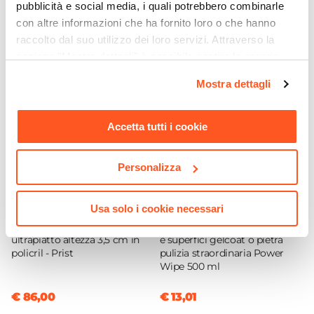
pubblicità e social media, i quali potrebbero combinarle
Piatti doccia
|
Sanitari
|
Superfici
nell’ambiente. Contiene: (racc.CEE 89/542)
Ti suggeriamo anche
con altre informazioni che ha fornito loro o che hanno
Capienza
Tensioattivi ionici e non ionici inferiori al 5%.
raccolto dal suo utilizzo dei loro servizi. Attraverso la
500 ml
Biodegradabilità (Art.2 e 4 nr.136 del 26.04.83) >
sezione "Mostra dettagli" è possibile gestire le proprie
Serie
90%.
opzioni e modificare le preferenze espresse in qualsiasi
Easy Wipe
Mostra dettagli
momento. Per maggiori informazioni si invita a leggere la
nostra
Cookie Policy
.
Accetta tutti i cookie
Personalizza
CODICE:
PRS71
CODICE:
PW1
Usa solo i cookie necessari
Piatto doccia 70x100 cm
Detergente per piatti doccia
ultrapiatto altezza 3,5 cm in
e superfici gelcoat o pietra
policril - Prist
pulizia straordinaria Power
Wipe 500 ml
€ 86,00
€ 13,01