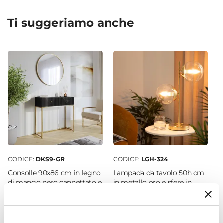
Forma Specchio
Rotonda
Ti suggeriamo anche
Larghezza
78,7 cm
Altezza
61 cm
Profondità
3,5 cm
Materiale
Metallo
Colore Cornice
Oro
CODICE:
DKS9-GR
CODICE:
LGH-324
Consolle 90x86 cm in legno
Lampada da tavolo 50h cm
di mango nero cannettato e
in metallo oro e sfere in
metallo oro - Dunkel
vetro - Boule
€ 187,00
€ 51,00