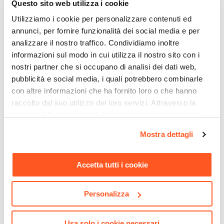
Questo sito web utilizza i cookie
Utilizziamo i cookie per personalizzare contenuti ed
annunci, per fornire funzionalità dei social media e per
analizzare il nostro traffico. Condividiamo inoltre
informazioni sul modo in cui utilizza il nostro sito con i
nostri partner che si occupano di analisi dei dati web,
pubblicità e social media, i quali potrebbero combinarle
con altre informazioni che ha fornito loro o che hanno
raccolto dal suo utilizzo dei loro servizi. Attraverso la
sezione "Mostra dettagli" è possibile gestire le proprie
opzioni e modificare le preferenze espresse in qualsiasi
CODICE:
LGH-323
CODICE:
ZI-SVN
Mostra dettagli
momento. Per maggiori informazioni si invita a leggere la
Piantana 162h cm in
Sedia in velluto verde scuro
metallo oro con sfere in
con gambe in metallo
nostra
Cookie Policy
.
vetro - Boule
finitura oro - Zilla
Accetta tutti i cookie
€ 80,00
€ 47,99
Personalizza
Usa solo i cookie necessari