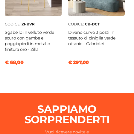
CODICE:
ZI-BVR
CODICE:
CB-DCT
Sgabello in velluto verde
Divano curvo 3 posti in
scuro con gambe e
tessuto di ciniglia verde
poggiapiedi in metallo
ottanio - Cabriolet
finitura oro - Zilla
€ 68,00
€ 297,00
SAPPIAMO
SORPRENDERTI
Vuoi ricevere novità e