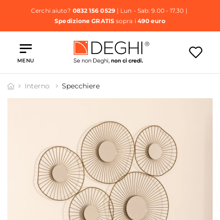
Cerchi aiuto?
0832 156 0529
| Lun - Sab: 9.00 - 17.30 |
Spedizione GRATIS
sopra i
490 euro
MENU
Interno
Specchiere