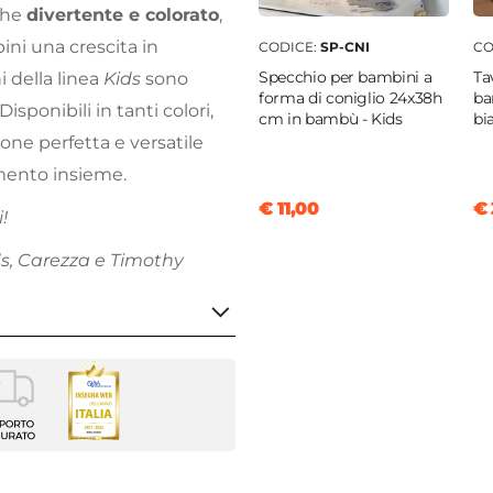
che
divertente e colorato
,
ini una crescita in
CODICE:
SP-CNI
CO
Specchio per bambini a
Ta
i della linea
Kids
sono
forma di coniglio 24x38h
ba
isponibili in tanti colori,
cm in bambù - Kids
bi
ione perfetta e versatile
omento insieme.
€ 11,00
€ 
!
ds, Carezza e Timothy
no
e
|
Juta
|
Lino