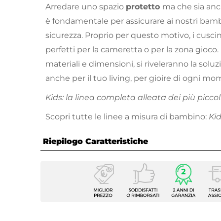
Arredare uno spazio
protetto
ma che sia an
è fondamentale per assicurare ai nostri bamb
sicurezza. Proprio per questo motivo, i cuscin
perfetti per la cameretta o per la zona gioco. D
materiali e dimensioni, si riveleranno la soluz
anche per il tuo living, per gioire di ogni m
Kids: la linea completa alleata dei più piccoli
Scopri tutte le linee a misura di bambino:
Ki
Riepilogo Caratteristiche
Caratteristiche
Tipologia
Cusci
Colore
Beige
Tessuto
Coton