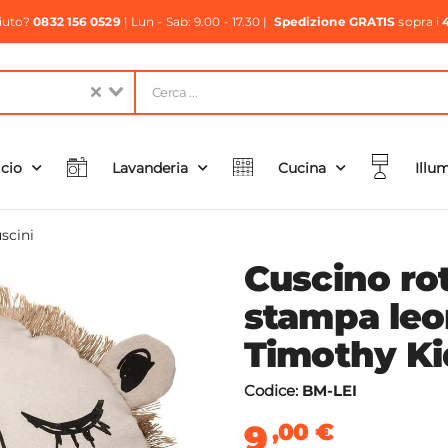
aiuto?
0832 156 0529
| Lun - Sab: 9.00 - 17.30 |
Spedizione GRATIS
sopra i
icio
Lavanderia
Cucina
Illu
scini
Cuscino ro
stampa leo
Timothy Ki
Codice:
BM-LEI
9
,00
€