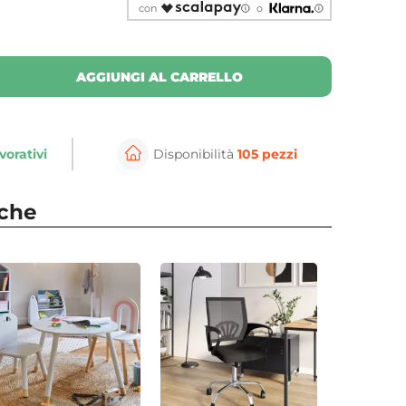
con
o
AGGIUNGI AL CARRELLO
vorativi
Disponibilità
105 pezzi
nche
per ingrandire