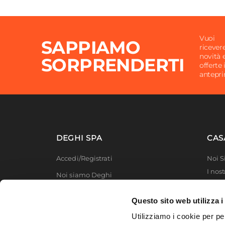
Materiale Imbottitura
Polies
Caratteristiche
Con fr
Vuoi
SAPPIAMO
ricever
novità 
SORPRENDERTI
offerte 
antepr
DEGHI SPA
CAS
Accedi/Registrati
Noi 
I nost
Noi siamo Deghi
Deghi
Politica dei prezzi
MFT -
Questo sito web utilizza i
Lavora con noi
Partn
Utilizziamo i cookie per pe
Deghi
Diventa fornitore