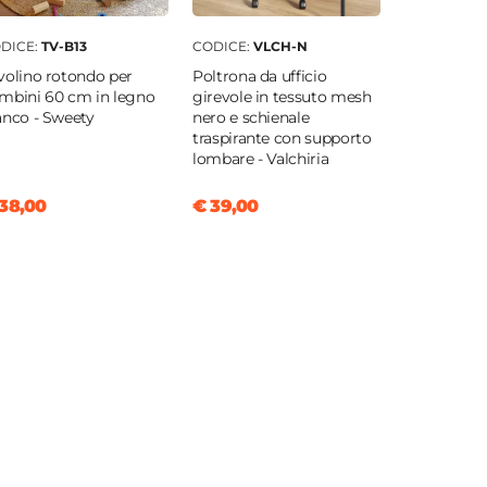
DICE:
TV-B13
CODICE:
VLCH-N
volino rotondo per
Poltrona da ufficio
mbini 60 cm in legno
girevole in tessuto mesh
anco - Sweety
nero e schienale
traspirante con supporto
lombare - Valchiria
38,00
€ 39,00