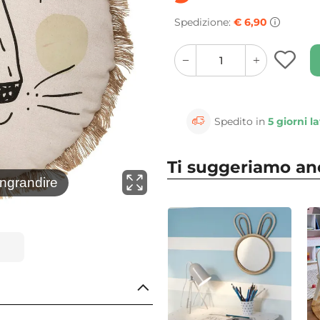
Spedizione:
€ 6,90
quantity
quantity
plus
minus
button
button
Spedito in
5 giorni la
Ti suggeriamo a
⚲
ingrandire
Clicca 