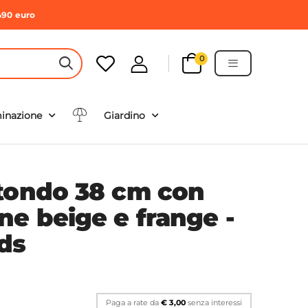
490 euro
0
HEADER SEARCH BUTTON
minazione
Giardino
tondo 38 cm con
ne beige e frange -
ds
Paga a rate da
€ 3,00
senza interessi