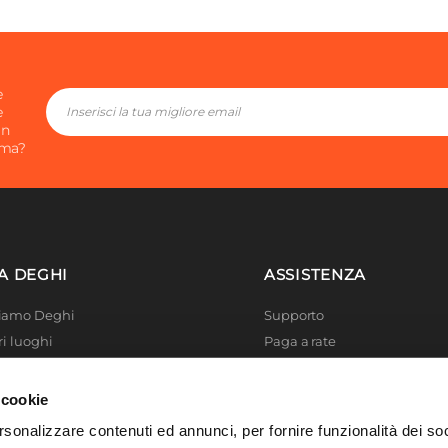
tere
ange
e
e
in
ima?
A DEGHI
ASSISTENZA
Siamo Deghi
Supporto
ri luoghi
Paga a rate
 4 Planet
Località disagiate
 La produzione
Agevolazioni fiscali
 cookie
er di successo
Termini e condizioni
rsonalizzare contenuti ed annunci, per fornire funzionalità dei so
 Solidale
Privacy Policy