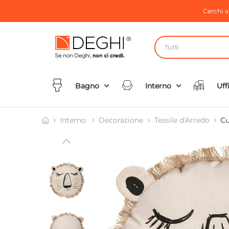
Cerchi 
Tutti
Bagno
Interno
Uff
Interno
Decorazione
Tessile d'Arredo
Cu