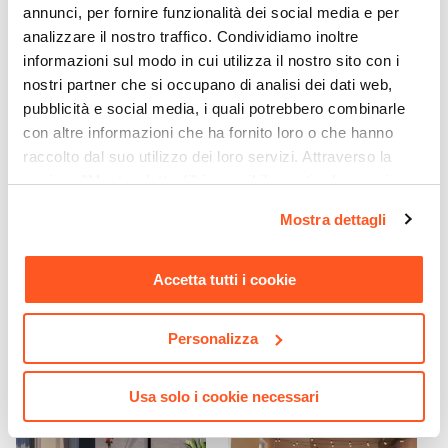
annunci, per fornire funzionalità dei social media e per
analizzare il nostro traffico. Condividiamo inoltre
informazioni sul modo in cui utilizza il nostro sito con i
nostri partner che si occupano di analisi dei dati web,
pubblicità e social media, i quali potrebbero combinarle
con altre informazioni che ha fornito loro o che hanno
raccolto dal suo utilizzo dei loro servizi. Attraverso la
CODICE:
PAC-17
CODICE:
GZB-EL
sezione "Mostra dettagli" è possibile gestire le proprie
Panchina 2 posti in legno di
Gazebo 3x3 m in acciaio
opzioni e modificare le preferenze espresse in qualsiasi
Mostra dettagli
acacia 120x59 cm con
marrone con tende ecrù e
momento. Per maggiori informazioni si invita a leggere la
braccioli - Paja
zanzariere - Elite
nostra
Cookie Policy
.
Accetta tutti i cookie
€ 95,00
€ 287,00
Personalizza
Usa solo i cookie necessari