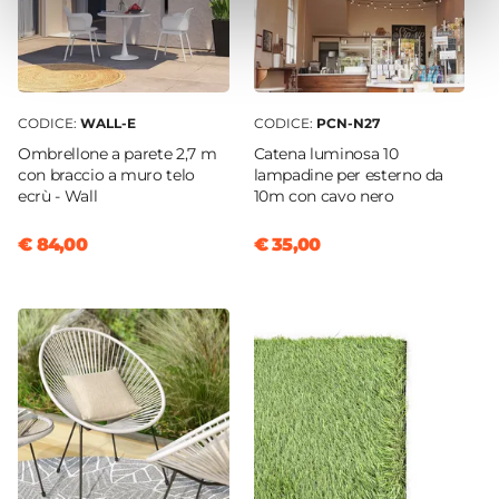
CODICE:
WALL-E
CODICE:
PCN-N27
Ombrellone a parete 2,7 m
Catena luminosa 10
con braccio a muro telo
lampadine per esterno da
ecrù - Wall
10m con cavo nero
€ 84,00
€ 35,00