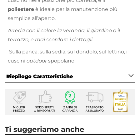
cuscino nella posizione più corretta, e il
poliestere
è ideale per la manutenzione più
semplice all’aperto.
Arreda con il colore la veranda, il giardino o il
terrazzo, e mai scordare i dettagli.
Sulla panca, sulla sedia, sul dondolo, sul lettino, i
cuscini
outdoor
spopolano!
Riepilogo Caratteristiche
Caratteristiche
Tipologia
Cuscino per panca
Forma
Rettangolare
Ti suggeriamo anche
Dimensioni