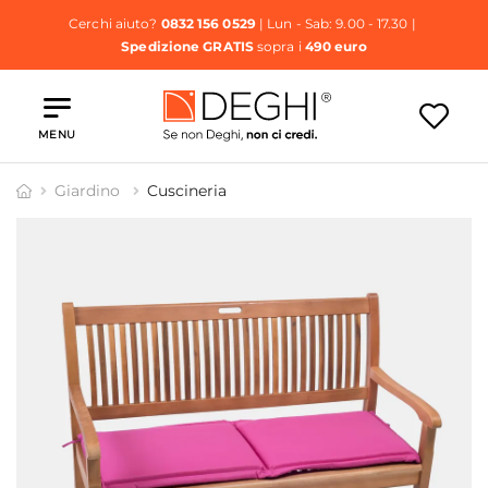
Cerchi aiuto?
0832 156 0529
| Lun - Sab: 9.00 - 17.30 |
Spedizione GRATIS
sopra i
490 euro
MENU
Giardino
Cuscineria