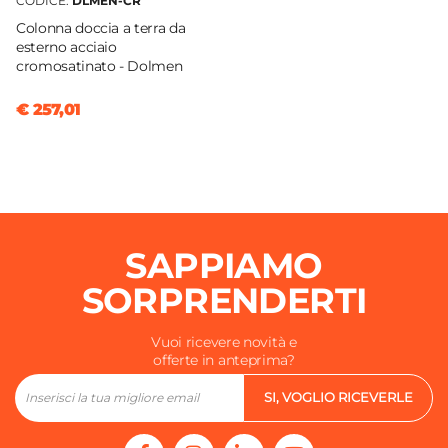
CODICE:
DLMEN-CR
Colonna doccia a terra da
esterno acciaio
cromosatinato - Dolmen
€ 257,01
SAPPIAMO
SORPRENDERTI
Vuoi ricevere novità e
offerte in anteprima?
SI, VOGLIO RICEVERLE