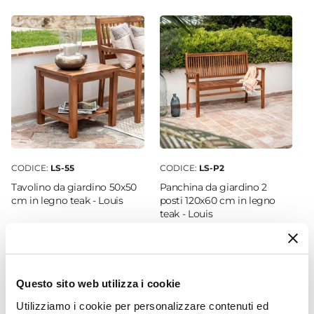
110 x 42 cm
Spessore
3 cm
Colore
Fucsia
Trama
Tinta unita
Tessuto
Poliestere
CODICE:
LS-55
CODICE:
LS-P2
Grammatura
Tavolino da giardino 50x50
Panchina da giardino 2
180 g/mq
cm in legno teak - Louis
posti 120x60 cm in legno
teak - Louis
Sfoderabile
Si
€ 84,00
€ 173,00
Materiale Imbottitura
Gommapiuma
Questo sito web utilizza i cookie
Caratteristiche
Utilizziamo i cookie per personalizzare contenuti ed
Con cerniera
|
Con laccetti