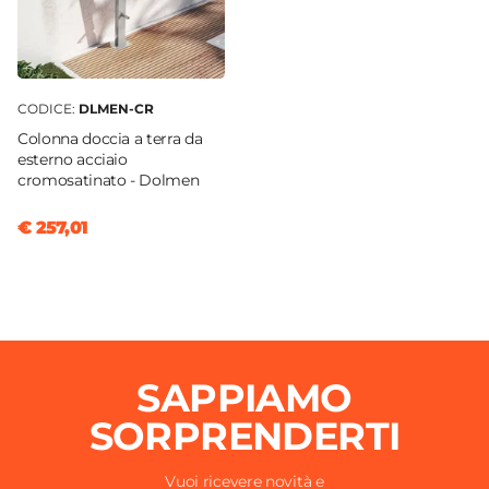
CODICE:
DLMEN-CR
Colonna doccia a terra da
esterno acciaio
cromosatinato - Dolmen
€ 257,01
SAPPIAMO
SORPRENDERTI
Vuoi ricevere novità e