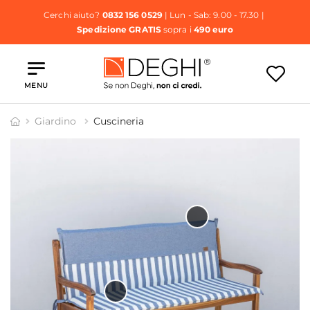
Cerchi aiuto?
0832 156 0529
| Lun - Sab: 9.00 - 17.30 |
Spedizione GRATIS
sopra i
490 euro
MENU
Giardino
Cuscineria