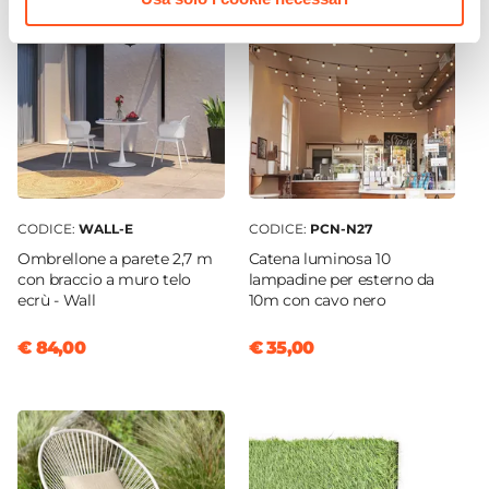
CODICE:
WALL-E
CODICE:
PCN-N27
Ombrellone a parete 2,7 m
Catena luminosa 10
con braccio a muro telo
lampadine per esterno da
ecrù - Wall
10m con cavo nero
€ 84,00
€ 35,00