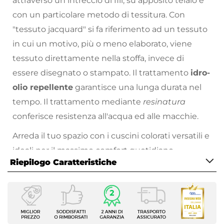
attraverso un intreccio di fili, su apposito telaio e
con un particolare metodo di tessitura. Con
"tessuto jacquard" si fa riferimento ad un tessuto
in cui un motivo, più o meno elaborato, viene
tessuto direttamente nella stoffa, invece di
essere disegnato o stampato. Il trattamento
idro-
olio repellente
garantisce una lunga durata nel
tempo. Il trattamento mediante
resinatura
conferisce resistenza all'acqua ed alle macchie.
Arreda il tuo spazio con i cuscini colorati versatili e
ideali per il massimo comfort quotidiano.
Riepilogo Caratteristiche
Caratteristiche
Dona un tocco di colore e di personalità nei tuoi
Tipologia
angoli relax in giardino, sul balcone o in veranda
Cuscino per panca
con i cuscini in tessuto cotone resinato, pensati