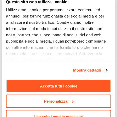
Questo sito web utilizza i cookie
Con fibbia a sgancio rapido
|
Con schienale
|
Utilizziamo i cookie per personalizzare contenuti ed
Double face
|
Idrorepellente
annunci, per fornire funzionalità dei social media e per
analizzare il nostro traffico. Condividiamo inoltre
informazioni sul modo in cui utilizza il nostro sito con i
nostri partner che si occupano di analisi dei dati web,
pubblicità e social media, i quali potrebbero combinarle
con altre informazioni che ha fornito loro o che hanno
raccolto dal suo utilizzo dei loro servizi. Attraverso la
sezione "Mostra dettagli" è possibile gestire le proprie
opzioni e modificare le preferenze espresse in qualsiasi
Mostra dettagli
CODICE:
LS-P3
CODICE:
GZB-EL
momento. Per maggiori informazioni si invita a leggere la
Panchina da giardino 3
Gazebo 3x3 m in acciaio
nostra
Cookie Policy
.
posti 150x60 cm in legno
marrone con tende ecrù e
Accetta tutti i cookie
teak - Louis
zanzariere - Elite
€ 225,00
€ 287,00
Personalizza
Usa solo i cookie necessari