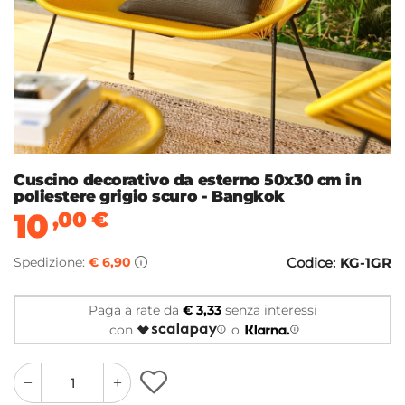
Cuscino decorativo da esterno 50x30 cm in
poliestere grigio scuro - Bangkok
10
,00
€
Spedizione:
€ 6,90
Codice:
KG-1GR
Paga a rate da
€ 3,33
senza interessi
con
o
quantity
quantity
plus
minus
button
button