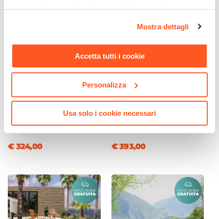
sezione "Mostra dettagli" è possibile gestire le proprie
opzioni e modificare le preferenze espresse in qualsiasi
Mostra dettagli
momento. Per maggiori informazioni si invita a leggere la
nostra
Cookie Policy
.
Accetta tutti i cookie
Personalizza
CODICE:
LIP-3
CODICE:
NRS-33A
Ombrellone a luci LED con
Gazebo 3x3 m in alluminio
Usa solo i cookie necessari
palo laterale 4x3 m e telo
antracite con tetto
antracite - Lipari
scorrevole - Norris
€ 324,00
€ 393,00