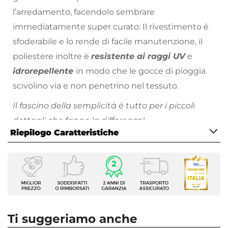
l’arredamento, facendolo sembrare
immediatamente super curato. Il rivestimento è
sfoderabile e lo rende di facile manutenzione, il
poliestere inoltre è
resistente ai raggi UV
e
idrorepellente
in modo che le gocce di pioggia
scivolino via e non penetrino nel tessuto.
Il fascino della semplicità è tutto per i piccoli
dettagli che fanno la differenza!
Riepilogo Caratteristiche
Con il suo
look minimalista
, Bangkok si adatta a
tutti gli stili di arredamento per esterni. Questo
Caratteristiche
accessorio aumenterà il comfort di uno schienale
Tipologia
o di una seduta, troverà naturalmente il suo posto
Cuscino decorativo
su una poltrona o una sedia da giardino.
Forma
Rettangolare
Ti suggeriamo anche
Dimensioni