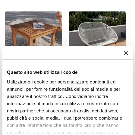
50 x 30 cm
Colore
Grigio
Tessuto
Poliestere
Grammatura
210 g/mq
Sfoderabile
Questo sito web utilizza i cookie
Si
CODICE:
PAC-44
CODICE:
KAL-2BN
Caratteristiche
Utilizziamo i cookie per personalizzare contenuti ed
Tavolino da giardino 50x50
Divano da giardino in
Idrorepellente
annunci, per fornire funzionalità dei social media e per
cm in legno di acacia - Paja
metallo nero rivestito in
analizzare il nostro traffico. Condividiamo inoltre
corda bianca - Kalimba
informazioni sul modo in cui utilizza il nostro sito con i
€ 44,01
€ 64,00
nostri partner che si occupano di analisi dei dati web,
pubblicità e social media, i quali potrebbero combinarle
con altre informazioni che ha fornito loro o che hanno
raccolto dal suo utilizzo dei loro servizi. Attraverso la