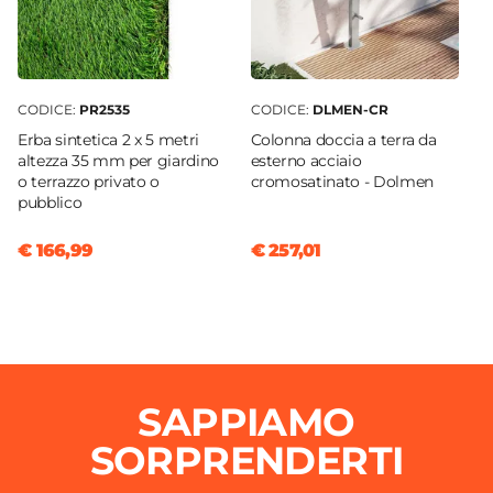
CODICE:
PR2535
CODICE:
DLMEN-CR
Erba sintetica 2 x 5 metri
Colonna doccia a terra da
altezza 35 mm per giardino
esterno acciaio
o terrazzo privato o
cromosatinato - Dolmen
pubblico
€ 166,99
€ 257,01
SAPPIAMO
SORPRENDERTI