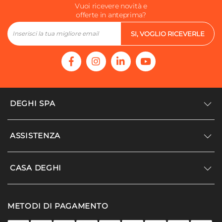
Vuoi ricevere novità e
offerte in anteprima?
SI, VOGLIO RICEVERLE
DEGHI SPA
Accedi/Registrati
ASSISTENZA
Noi siamo Deghi
Politica dei prezzi
Supporto
CASA DEGHI
Lavora con noi
Paga a rate
Diventa fornitore
Località disagiate
Noi Siamo Deghi
Modello organizzativo e codice etico
METODI DI PAGAMENTO
Agevolazioni fiscali
I nostri luoghi
Promozioni