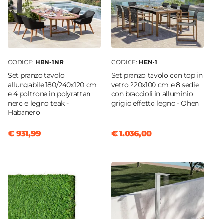
CODICE:
HBN-1NR
CODICE:
HEN-1
Set pranzo tavolo
Set pranzo tavolo con top in
allungabile 180/240x120 cm
vetro 220x100 cm e 8 sedie
e 4 poltrone in polyrattan
con braccioli in alluminio
nero e legno teak -
grigio effetto legno - Ohen
Habanero
€ 931,99
€ 1.036,00