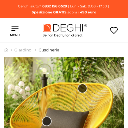
Cerchi aiuto?
0832 156 0529
| Lun - Sab: 9.00 - 17.30 |
Spedizione GRATIS
sopra i
490 euro
MENU
Giardino
Cuscineria