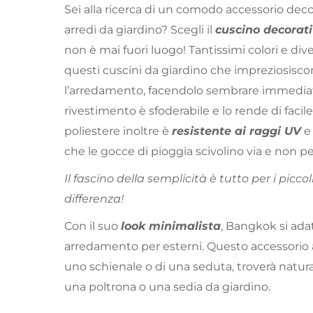
Sei alla ricerca di un comodo accessorio deco
arredi da giardino? Scegli il
cuscino decorati
non è mai fuori luogo! Tantissimi colori e di
questi cuscini da giardino che impreziosisc
l’arredamento, facendolo sembrare immediat
rivestimento è sfoderabile e lo rende di facil
poliestere inoltre è
resistente ai raggi UV
che le gocce di pioggia scivolino via e non p
Il fascino della semplicità è tutto per i picco
differenza!
Con il suo
look minimalista
, Bangkok si adatt
arredamento per esterni. Questo accessorio 
uno schienale o di una seduta, troverà natur
una poltrona o una sedia da giardino.