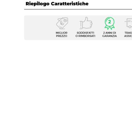
Riepilogo Caratteristiche
Caratteristiche
Tipologia
Cuscin
Forma
Quadr
Dimensioni
40 x 
Colore
Blu
Tessuto
Polies
Grammatura
250 g
Sfoderabile
Si
Caratteristiche
Idrore