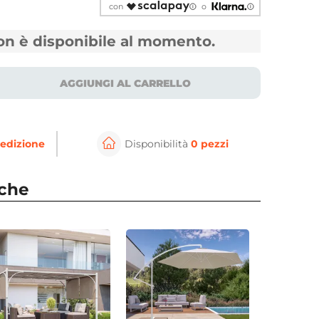
con
o
non è disponibile al momento.
AGGIUNGI AL CARRELLO
edizione
Disponibilità
0 pezzi
⚲
per ingrandire
Cli
nche