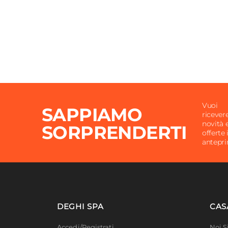
Vuoi
SAPPIAMO
ricever
novità 
SORPRENDERTI
offerte 
antepr
DEGHI SPA
CAS
Accedi/Registrati
Noi 