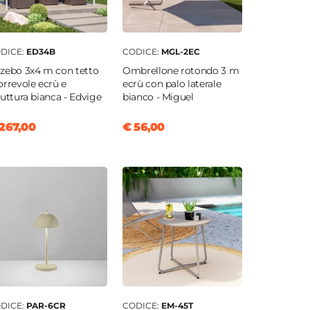
DICE:
ED34B
CODICE:
MGL-2EC
zebo 3x4 m con tetto
Ombrellone rotondo 3 m
orrevole ecrù e
ecrù con palo laterale
ruttura bianca - Edvige
bianco - Miguel
267,00
€ 56,00
DICE:
PAR-6CR
CODICE:
EM-45T