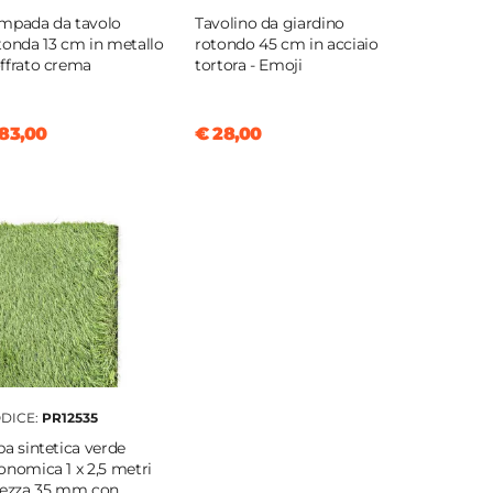
mpada da tavolo
Tavolino da giardino
tonda 13 cm in metallo
rotondo 45 cm in acciaio
ffrato crema
tortora - Emoji
83,00
€ 28,00
DICE:
PR12535
ba sintetica verde
onomica 1 x 2,5 metri
tezza 35 mm con