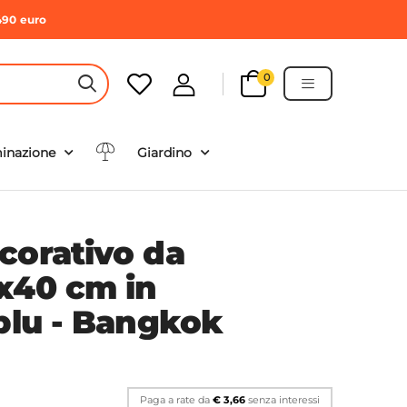
490 euro
0
HEADER SEARCH BUTTON
minazione
Giardino
corativo da
x40 cm in
 blu - Bangkok
Paga a rate da
€ 3,66
senza interessi