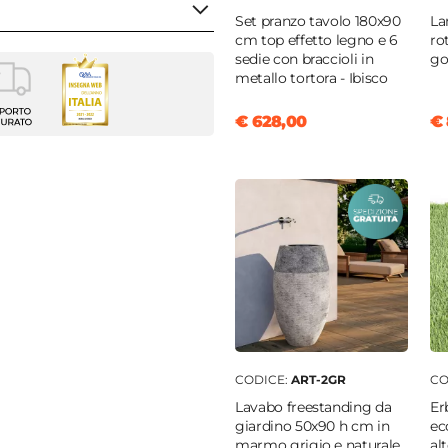
Set pranzo tavolo 180x90
La
cm top effetto legno e 6
ro
sedie con braccioli in
go
metallo tortora - Ibisco
o decorativo
ata
€ 628,00
€ 
40 cm
tere
/mq
pellente
CODICE:
ART-2GR
CO
Lavabo freestanding da
Er
giardino 50x90 h cm in
ec
marmo grigio e naturale
al