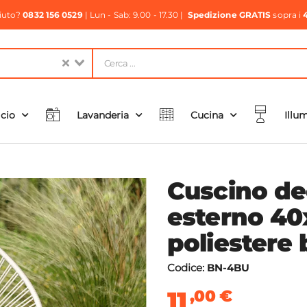
aiuto?
0832 156 0529
| Lun - Sab: 9.00 - 17.30 |
Spedizione GRATIS
sopra i
icio
Lavanderia
Cucina
Illu
Cuscino de
esterno 40
poliestere
Codice:
BN-4BU
11
,00
€