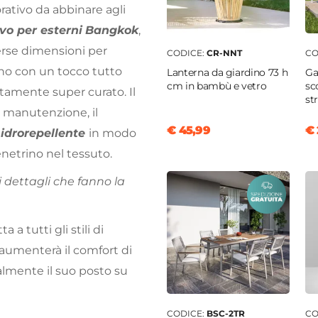
rativo da abbinare agli
vo per esterni
Bangkok
,
verse dimensioni per
CODICE:
CR-NNT
CO
ono con un tocco tutto
Lanterna da giardino 73 h
Ga
cm in bambù e vetro
sc
amente super curato. Il
st
e manutenzione, il
€ 45,99
€ 
e
idrorepellente
in modo
enetrino nel tessuto.
li dettagli che fanno la
a a tutti gli stili di
aumenterà il comfort di
almente il suo posto su
CODICE:
BSC-2TR
CO