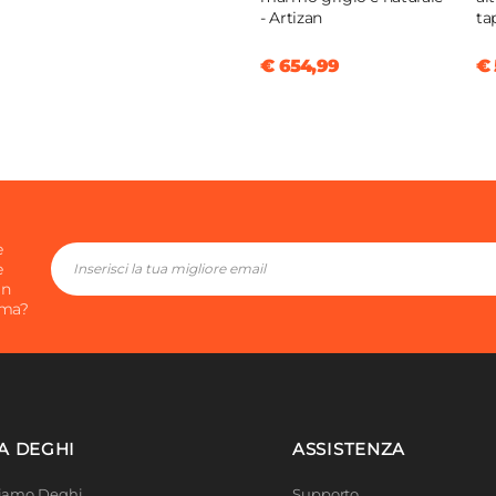
- Artizan
ta
€ 654,99
€ 
e
e
in
ima?
A DEGHI
ASSISTENZA
Siamo Deghi
Supporto