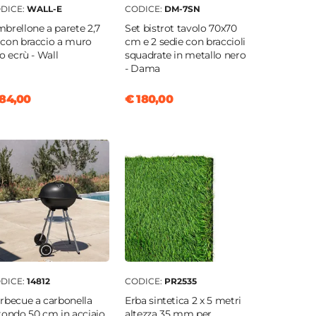
DICE:
WALL-E
CODICE:
DM-7SN
brellone a parete 2,7
Set bistrot tavolo 70x70
con braccio a muro
cm e 2 sedie con braccioli
lo ecrù - Wall
squadrate in metallo nero
- Dama
84,00
€ 180,00
DICE:
14812
CODICE:
PR2535
rbecue a carbonella
Erba sintetica 2 x 5 metri
tondo 50 cm in acciaio
altezza 35 mm per