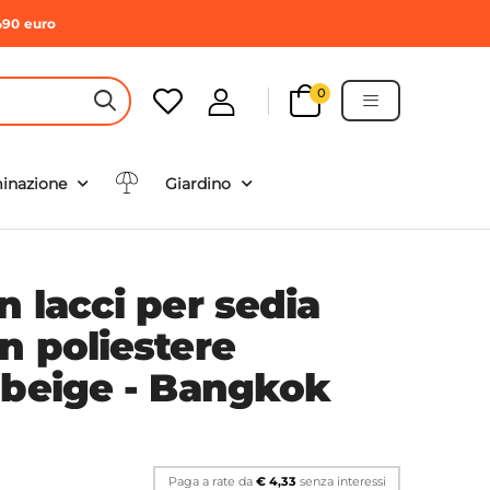
490 euro
0
HEADER SEARCH BUTTON
minazione
Giardino
 lacci per sedia
n poliestere
 beige - Bangkok
Paga a rate da
€ 4,33
senza interessi