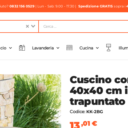
aiuto?
0832 156 0529
| Lun - Sab: 9.00 - 17.30 |
Spedizione GRATIS
sopra i
icio
Lavanderia
Cucina
Illu
Cuscino con
40x40 cm i
trapuntato
Codice:
KK-2BG
13
,01
€