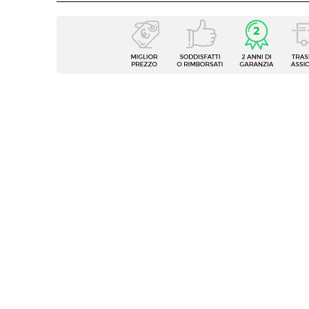
Caratteristiche
Tipologia
Cuscin
Forma
Quadr
Dimensioni
40 x 
Colore
Beige
Trama
Tinta 
Tessuto
Polies
Grammatura
210 g
Sfoderabile
No
Materiale Imbottitura
Schiu
Angoli
Caratteristiche
|
Trap