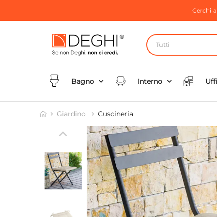
Cerchi 
Tutti
Bagno
Interno
Uff
Giardino
Cuscineria