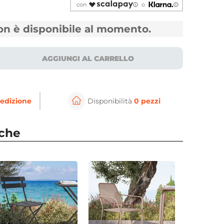
con
o
non è disponibile al momento.
AGGIUNGI AL CARRELLO
edizione
Disponibilità
0 pezzi
⚲
per ingrandire
Cli
nche