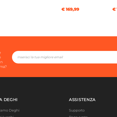
€ 169,99
€ 
e
e
in
ima?
A DEGHI
ASSISTENZA
Siamo Deghi
Supporto