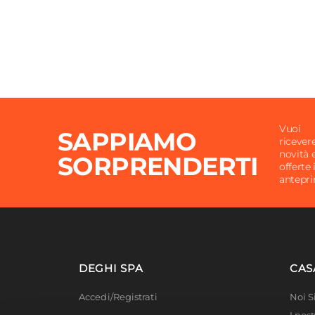
Vuoi
SAPPIAMO
ricever
novità 
SORPRENDERTI
offerte 
antepr
DEGHI SPA
CAS
Accedi/Registrati
Noi 