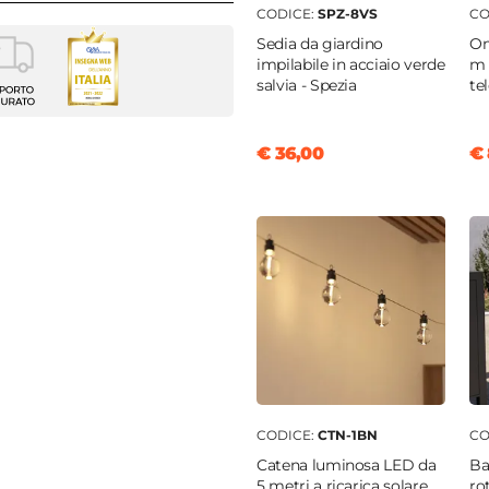
CODICE:
SPZ-8VS
CO
Sedia da giardino
Om
impilabile in acciaio verde
m 
o per sedia
salvia - Spezia
te
ata
40 cm
€ 36,00
€ 
unita
tere
/mq
ma
 con lacci
|
Idrorepellente
untato
CODICE:
CTN-1BN
CO
Catena luminosa LED da
Ba
5 metri a ricarica solare
ro