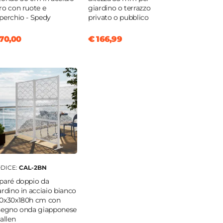
ro con ruote e
giardino o terrazzo
perchio - Spedy
privato o pubblico
70,00
€ 166,99
DICE:
CAL-2BN
paré doppio da
ardino in acciaio bianco
0x30x180h cm con
segno onda giapponese
Callen