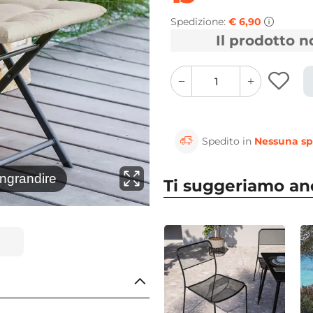
Spedizione:
€ 6,90
Il prodotto 
quantity
quantity
plus
minus
button
button
Spedito in
Nessuna sp
⚲
ingrandire
Clicca 
Ti suggeriamo a