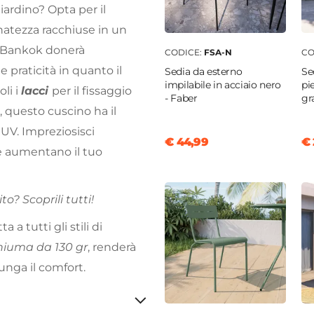
giardino? Opta per il
inatezza racchiuse in un
, Bankok donerà
CODICE:
FSA-N
CO
 praticità in quanto il
Sedia da esterno
Se
impilabile in acciaio nero
pi
li i
lacci
per il fissaggio
- Faber
gra
, questo cuscino ha il
 UV. Impreziosisci
€ 44,99
€ 
e aumentano il tuo
o? Scoprili tutti!
a a tutti gli stili di
chiuma da 130 gr
, renderà
unga il comfort.