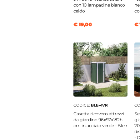
con 10 lampadine bianco
ne
caldo
co
€ 19,00
€ 
CODICE:
BLE-4VR
CO
Casetta ricovero attrezzi
Se
da giardino 96x97x182h
gi
cm in acciaio verde - Bleir
20
di
- 