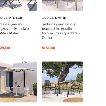
DICE:
ATE-6GR
CODICE:
DM1-TR
dia da giardino
Sedia da giardino con
eghevole in acciaio
braccioli in metallo
fite - Atelier
tortora linea squadrata -
Dama
29,00
€ 51,00