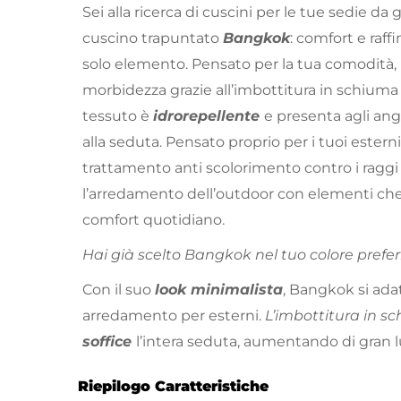
Sei alla ricerca di cuscini per le tue sedie da 
cuscino trapuntato
Bangkok
: comfort e raff
solo elemento. Pensato per la tua comodità
morbidezza grazie all’imbottitura in schiuma e
tessuto è
idrorepellente
e presenta agli ango
alla seduta. Pensato proprio per i tuoi esterni
trattamento anti scolorimento contro i raggi
l’arredamento dell’outdoor con elementi ch
comfort quotidiano.
Hai già scelto Bangkok nel tuo colore preferit
Con il suo
look minimalista
, Bangkok si adatt
arredamento per esterni.
L’imbottitura in s
soffice
l’intera seduta, aumentando di gran l
Riepilogo Caratteristiche