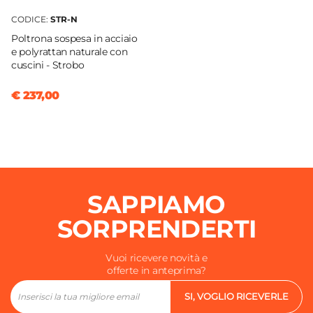
CODICE:
STR-N
Poltrona sospesa in acciaio
e polyrattan naturale con
cuscini - Strobo
€ 237,00
SAPPIAMO
SORPRENDERTI
Vuoi ricevere novità e
offerte in anteprima?
SI, VOGLIO RICEVERLE