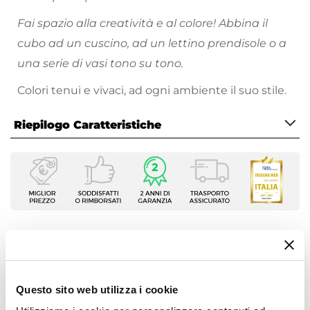
Fai spazio alla creatività e al colore! Abbina il
cubo ad un cuscino, ad un lettino prendisole o a
una serie di vasi tono su tono.
Colori tenui e vivaci, ad ogni ambiente il suo stile.
Riepilogo Caratteristiche
Caratteristiche
Serie
Icekub
Tipologia
Tavolino
Ti suggeriamo anche
Forma
Quadrata
Questo sito web utilizza i cookie
Altezza
45 cm