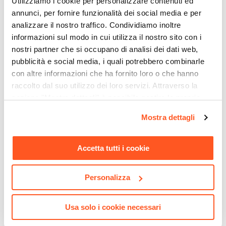
Utilizziamo i cookie per personalizzare contenuti ed
Dimensioni
annunci, per fornire funzionalità dei social media e per
analizzare il nostro traffico. Condividiamo inoltre
45 x 45 cm
informazioni sul modo in cui utilizza il nostro sito con i
Colore Piano
nostri partner che si occupano di analisi dei dati web,
Crema
pubblicità e social media, i quali potrebbero combinarle
Materiale Struttura
con altre informazioni che ha fornito loro o che hanno
Polietilene
raccolto dal suo utilizzo dei loro servizi. Attraverso la
CODICE:
KA-TR
CODICE:
LEV-3AN
Colore Struttura
sezione "Mostra dettagli" è possibile gestire le proprie
Lettino prendisole in
Lettino prendisole con ruote
Crema
opzioni e modificare le preferenze espresse in qualsiasi
metallo e textilene tortora -
e cuscino poggiatesta in
Mostra dettagli
Kao
acciaio antracite - Levanto
momento. Per maggiori informazioni si invita a leggere la
nostra
Cookie Policy
.
€ 61,00
€ 62,00
Accetta tutti i cookie
Personalizza
Usa solo i cookie necessari