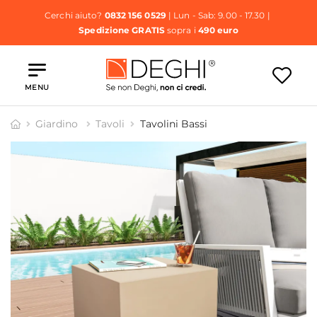
Cerchi aiuto?
0832 156 0529
| Lun - Sab: 9.00 - 17.30 |
Spedizione GRATIS
sopra i
490 euro
MENU
Giardino
Tavoli
Tavolini Bassi