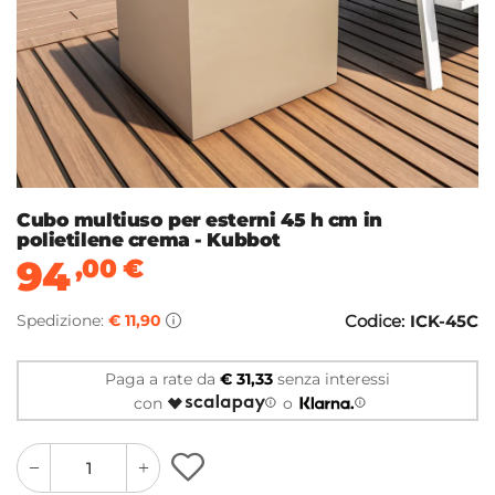
Cubo multiuso per esterni 45 h cm in
polietilene crema - Kubbot
94
,00
€
Spedizione:
€ 11,90
Codice:
ICK-45C
Paga a rate da
€ 31,33
senza interessi
con
o
quantity
quantity
plus
minus
button
button