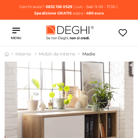
Cerchi aiuto?
0832 156 0529
| Lun - Sab: 9.00 - 17.30 |
Spedizione GRATIS
sopra i
490 euro
MENU
Interno
Mobili da Interno
Madie