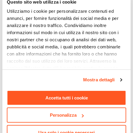
Questo sito web utilizza i cookie
Legno nobilitato
Utilizziamo i cookie per personalizzare contenuti ed
Finitura
annunci, per fornire funzionalità dei social media e per
Lucida
analizzare il nostro traffico. Condividiamo inoltre
Numero Ante
informazioni sul modo in cui utilizza il nostro sito con i
2 ante
nostri partner che si occupano di analisi dei dati web,
Numero Vani
pubblicità e social media, i quali potrebbero combinarle
8 vani
con altre informazioni che ha fornito loro o che hanno
raccolto dal suo utilizzo dei loro servizi. Attraverso la
Caratteristiche
sezione "Mostra dettagli" è possibile gestire le proprie
Ante scorrevoli
opzioni e modificare le preferenze espresse in qualsiasi
Mostra dettagli
CODICE:
LT-4TC
CODICE:
TY-DLT
momento. Per maggiori informazioni si invita a leggere la
Set 4 sedie in polipropilene
Divano letto 3 posti in
nostra
Cookie Policy
.
tortora chiaro - Lulita
tessuto tortora con gambe
Accetta tutti i cookie
in legno - Tayler
€ 148,00
€ 169,01
Personalizza
Usa solo i cookie necessari