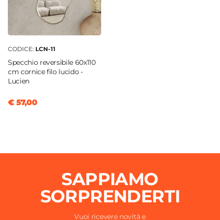
CODICE:
LCN-11
Specchio reversibile 60x110
cm cornice filo lucido -
Lucien
€ 57,00
SAPPIAMO
SORPRENDERTI
Vuoi ricevere novità e