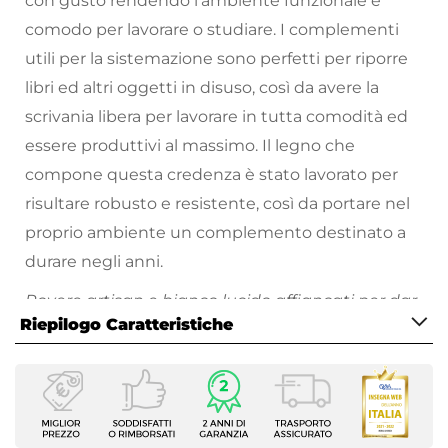
con gusto rendendo l'ambiente funzionale e
comodo per lavorare o studiare. I complementi
utili per la sistemazione sono perfetti per riporre
libri ed altri oggetti in disuso, così da avere la
scrivania libera per lavorare in tutta comodità ed
essere produttivi al massimo. Il legno che
compone questa credenza è stato lavorato per
risultare robusto e resistente, così da portare nel
proprio ambiente un complemento destinato a
durare negli anni.
Rovere artisan e bianco lucido affiancati per dar
Riepilogo Caratteristiche
vita a complementi curati nello stile e nelle linee.
In ufficio, in sala studio o in qualsiasi ambiente
Caratteristiche
della casa, una credenza è sempre utile per
Tipologia
mantenere l'ordine aggiungendo funzionalità ad
Madia