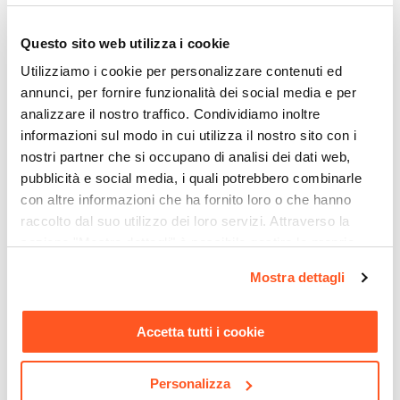
60 cm
Questo sito web utilizza i cookie
Altezza
89 cm
Utilizziamo i cookie per personalizzare contenuti ed
annunci, per fornire funzionalità dei social media e per
Installazione Lavatrice
analizzare il nostro traffico. Condividiamo inoltre
Sinistra
informazioni sul modo in cui utilizza il nostro sito con i
Dimensioni Vano Lavatrice
nostri partner che si occupano di analisi dei dati web,
60 x 56,5 x 85h cm
pubblicità e social media, i quali potrebbero combinarle
Marca
con altre informazioni che ha fornito loro o che hanno
Colavene
raccolto dal suo utilizzo dei loro servizi. Attraverso la
CODICE:
ARIEL1
CODICE:
P501
Serie
sezione "Mostra dettagli" è possibile gestire le proprie
Miscelatore per lavello con
Miscelatore lavello a muro
Lavacril
opzioni e modificare le preferenze espresse in qualsiasi
doccia estraibile cucina o
in ottone cromato con
Mostra dettagli
momento. Per maggiori informazioni si invita a leggere la
lavanderia in ottone
canna girevole - Paini Pilot
Per Ambienti
cromato
nostra
Cookie Policy
.
Interni
Accetta tutti i cookie
Apertura Vano
€ 45,99
€ 41,00
Serrandina
Materiale Struttura
Personalizza