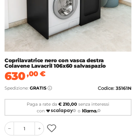
Coprilavatrice nero con vasca destra
Colavene Lavacril 106x60 salvaspazio
630
,00
€
Spedizione:
GRATIS
Codice:
35161N
Paga a rate da
€ 210,00
senza interessi
con
o
quantity
quantity
plus
minus
button
button