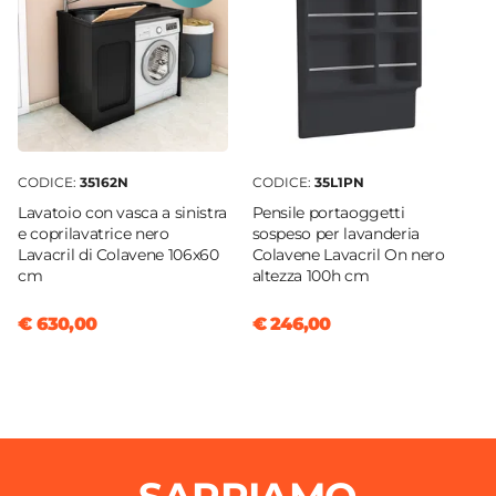
Dimensioni Interne Vasca
50,5 x 36,5 cm
Vasca Forata
No
Foro Troppopieno
Si
CODICE:
35162N
CODICE:
35L1PN
Rubinetteria
Lavatoio con vasca a sinistra
Pensile portaoggetti
Non inclusa
e coprilavatrice nero
sospeso per lavanderia
Lavacril di Colavene 106x60
Colavene Lavacril On nero
Sifone
cm
altezza 100h cm
Incluso
€ 630,00
€ 246,00