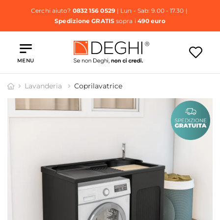
Cerchi aiuto?
0832 156 0529
| Lun - Sab: 9.00 - 17.30 |
Spedizione GRATIS
sopra i
490 euro
MENU
Lavanderia
Coprilavatrice