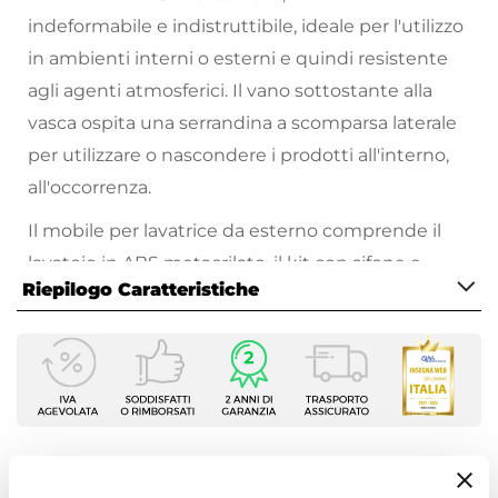
indeformabile e indistruttibile, ideale per l'utilizzo
in ambienti interni o esterni e quindi resistente
agli agenti atmosferici. Il vano sottostante alla
vasca ospita una serrandina a scomparsa laterale
per utilizzare o nascondere i prodotti all'interno,
all'occorrenza.
Il mobile per lavatrice da esterno comprende il
lavatoio in ABS metacrilato, il kit con sifone e
Riepilogo Caratteristiche
troppopieno e la tavola lavapanni in legno
massello. Compatto e funzionale, rappresenta la
Caratteristiche
soluzione ottimale per l'arredo della tua zona
Tipologia
lavanderia.
Mobile coprilavatrice
Larghezza
106 cm
Ti suggeriamo anche
Profondità