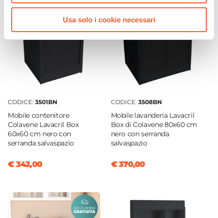
ABS
Colore Struttura
Usa solo i cookie necessari
Nero
Materiale Vasca / Lavatoio
ABS
Materiale Asse Lavaggio
Legno
Caratteristiche
CODICE:
3501BN
CODICE:
3508BN
Idrorepellente
Mobile contenitore
Mobile lavanderia Lavacril
Con Lavatoio
Colavene Lavacril Box
Box di Colavene 80x60 cm
60x60 cm nero con
nero con serranda
Si
serranda salvaspazio
salvaspazio
Asse Lavapanni
Incluso
€ 342,00
€ 370,00
Posizione Vasca
Destra
Profondità Vasca
27,5 cm