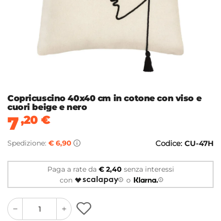
Copricuscino 40x40 cm in cotone con viso e
cuori beige e nero
7
,20
€
Spedizione:
€ 6,90
Codice:
CU-47H
Paga a rate da
€ 2,40
senza interessi
con
o
quantity
quantity
plus
minus
button
button