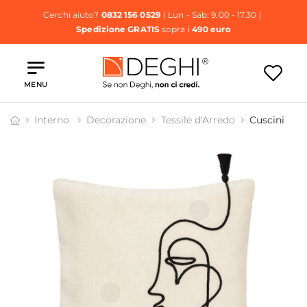
Cerchi aiuto?
0832 156 0529
| Lun - Sab: 9.00 - 17.30 |
Spedizione GRATIS
sopra i
490 euro
MENU
Interno
Decorazione
Tessile d'Arredo
Cuscini