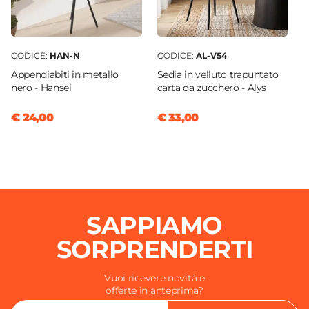
CODICE:
HAN-N
CODICE:
AL-V54
Appendiabiti in metallo
Sedia in velluto trapuntato
nero - Hansel
carta da zucchero - Alys
€ 24,00
€ 33,00
SAPPIAMO
SORPRENDERTI
Vuoi ricevere novità e
offerte in anteprima?