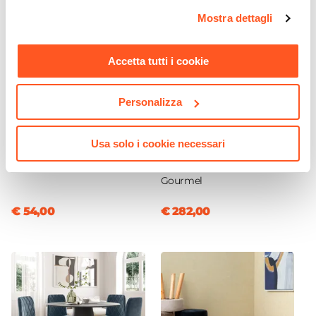
opzioni e modificare le preferenze espresse in qualsiasi
Mostra dettagli
momento. Per maggiori informazioni si invita a leggere la
nostra
Cookie Policy
.
Accetta tutti i cookie
Personalizza
CODICE:
PA-FB6
CODICE:
GR-N75
Usa solo i cookie necessari
Pianta artificiale di ficus
Tavolo da pranzo rotondo
benjamin 160h cm con vaso
120 cm in legno nero -
Gourmel
€ 54,00
€ 282,00