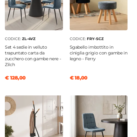
CODICE:
ZL-4VZ
CODICE:
FRY-SCZ
Set 4 sedie in velluto
Sgabello imbottito in
trapuntato carta da
ciniglia grigio con gambe in
zucchero con gambe nere -
legno - Ferry
Zilch
€ 128,00
€ 18,00