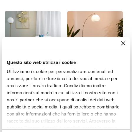
Beige
Tessuto
Cotone
Questo sito web utilizza i cookie
Utilizziamo i cookie per personalizzare contenuti ed
CODICE:
DE-BPV
CODICE:
JA-251
annunci, per fornire funzionalità dei social media e per
Poltrona in velluto carta da
Piantana ad arco 185h cm
analizzare il nostro traffico. Condividiamo inoltre
zucchero con gambe oro -
regolabile in acciaio cromo
informazioni sul modo in cui utilizza il nostro sito con i
Oden
e base in marmo
nostri partner che si occupano di analisi dei dati web,
pubblicità e social media, i quali potrebbero combinarle
€ 96,00
€ 87,00
con altre informazioni che ha fornito loro o che hanno
raccolto dal suo utilizzo dei loro servizi. Attraverso la
sezione "Mostra dettagli" è possibile gestire le proprie