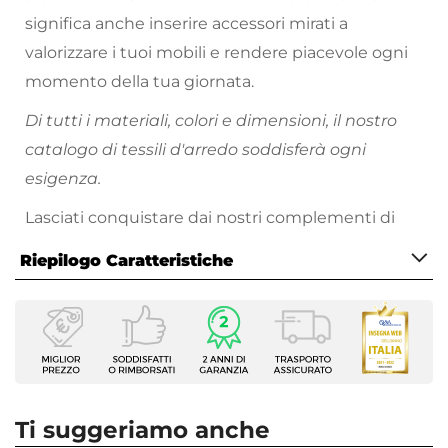
significa anche inserire accessori mirati a
valorizzare i tuoi mobili e rendere piacevole ogni
momento della tua giornata.
Di tutti i materiali, colori e dimensioni, il nostro
catalogo di tessili d'arredo soddisferà ogni
esigenza.
Lasciati conquistare dai nostri complementi di
design, gli unici in grado di stupire chiunque!
Riepilogo Caratteristiche
Caratteristiche
Tipologia
Fodera per cuscino
Dimensioni
40 x 40 cm
Ti suggeriamo anche
Colore