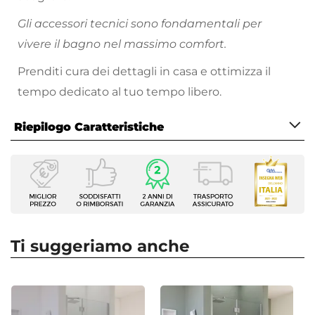
Gli accessori tecnici sono fondamentali per
vivere il bagno nel massimo comfort.
Prenditi cura dei dettagli in casa e ottimizza il
tempo dedicato al tuo tempo libero.
Riepilogo Caratteristiche
Caratteristiche
Tipologia
Maniglie
Ricambio Per
Box doccia
Ti suggeriamo anche
Compatibilità Serie
Closet
|
Moritz
|
Rail
Altezza
22,8 cm