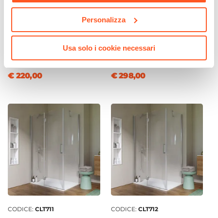
Personalizza
CODICE:
CLT14
CODICE:
CLT71
Nicchia battente 140 cm
Box doccia 70x100 cm
vetro temperato anticalcare
battente vetro temperato
Usa solo i cookie necessari
195h - Closet
anticalcare 195h - Closet
€ 220,00
€ 298,00
CODICE:
CLT711
CODICE:
CLT712