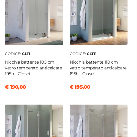
Interasse
19 cm
Colore
Cromo
Materiale
Metallo
CODICE:
CLT1
CODICE:
CLT11
Finitura
Nicchia battente 100 cm
Nicchia battente 110 cm
Cromata
vetro temperato anticalcare
vetro temperato anticalcare
195h - Closet
195h - Closet
€ 190,00
€ 195,00