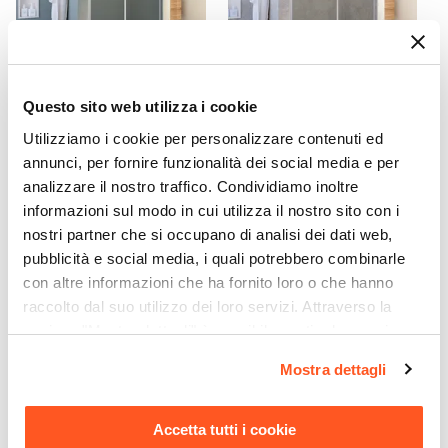
Questo sito web utilizza i cookie
CODICE:
CLT12
CODICE:
CLT13
Nicchia battente 120 cm
Nicchia battente 130 cm
Utilizziamo i cookie per personalizzare contenuti ed
vetro temperato anticalcare
vetro temperato anticalcare
annunci, per fornire funzionalità dei social media e per
195h - Closet
195h - Closet
analizzare il nostro traffico. Condividiamo inoltre
informazioni sul modo in cui utilizza il nostro sito con i
€ 201,00
€ 215,00
nostri partner che si occupano di analisi dei dati web,
pubblicità e social media, i quali potrebbero combinarle
con altre informazioni che ha fornito loro o che hanno
raccolto dal suo utilizzo dei loro servizi. Attraverso la
sezione "Mostra dettagli" è possibile gestire le proprie
opzioni e modificare le preferenze espresse in qualsiasi
Mostra dettagli
momento. Per maggiori informazioni si invita a leggere la
nostra
Cookie Policy
.
Accetta tutti i cookie