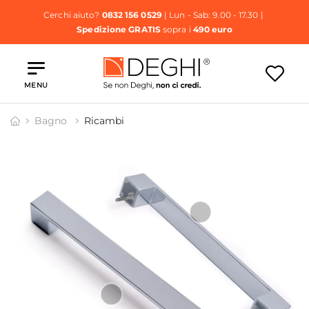
Cerchi aiuto?
0832 156 0529
| Lun - Sab: 9.00 - 17.30 |
Spedizione GRATIS
sopra i
490 euro
MENU
Bagno
Ricambi