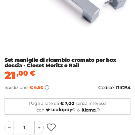
Set maniglie di ricambio cromato per box
doccia - Closet Moritz e Rail
21
,00
€
Spedizione:
€ 6,90
Codice:
RICB4
Paga a rate da
€ 7,00
senza interessi
con
o
quantity
quantity
plus
minus
button
button