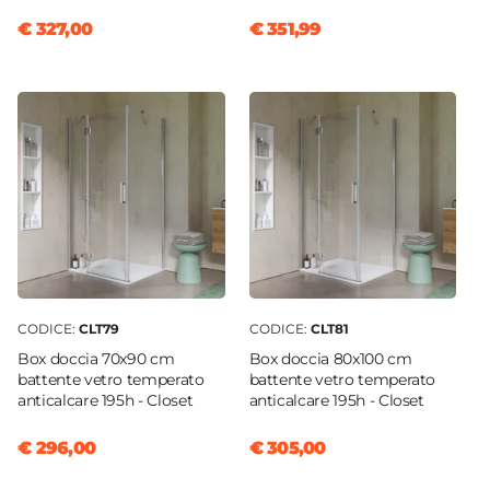
€ 327,00
€ 351,99
CODICE:
CLT79
CODICE:
CLT81
Box doccia 70x90 cm
Box doccia 80x100 cm
battente vetro temperato
battente vetro temperato
anticalcare 195h - Closet
anticalcare 195h - Closet
€ 296,00
€ 305,00