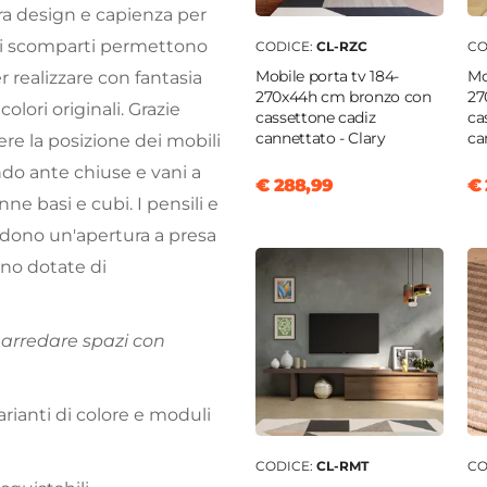
tra design e capienza per
osi scomparti permettono
CODICE:
CL-RZC
CO
Mobile porta tv 184-
Mo
r realizzare con fantasia
270x44h cm bronzo con
27
olori originali. Grazie
cassettone cadiz
ca
cannettato - Clary
ca
ere la posizione dei mobili
ndo ante chiuse e vani a
€ 288,99
€ 
nne basi e cubi. I pensili e
dono un'apertura a presa
ono dotate di
r arredare spazi con
arianti di colore e moduli
CODICE:
CL-RMT
CO