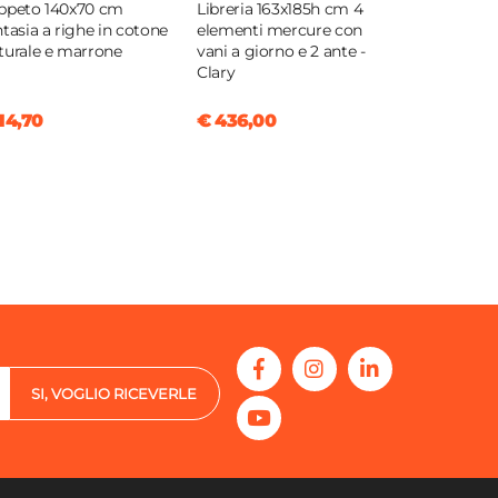
ppeto 140x70 cm
Libreria 163x185h cm 4
ntasia a righe in cotone
elementi mercure con
turale e marrone
vani a giorno e 2 ante -
Clary
14,70
€ 436,00
SI, VOGLIO RICEVERLE