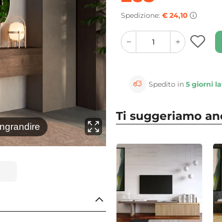
Spedizione:
€ 24,10
quantity
quantity
plus
minus
button
button
Spedito in
5 giorni la
Ti suggeriamo a
⚲
ingrandire
Clicca 