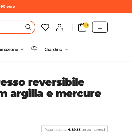
490 euro
0
HEADER SEARCH BUTTON
minazione
Giardino
esso reversibile
m argilla e mercure
Paga a rate da
€ 89,33
senza interessi