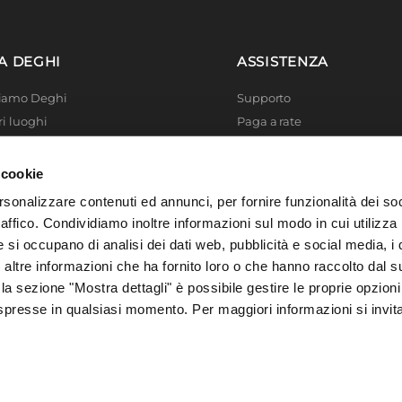
nobilitato
A DEGHI
ASSISTENZA
o legno
Siamo Deghi
Supporto
ri luoghi
Paga a rate
a
|
Push-pull
 4 Planet
Località disagiate
piani
|
Apertura anta
 La produzione
Agevolazioni fiscali
 cookie
bile
er di successo
Termini e condizioni
rsonalizzare contenuti ed annunci, per fornire funzionalità dei so
 Solidale
Privacy Policy
raffico. Condividiamo inoltre informazioni sul modo in cui utilizza 
i Academy
Cookie policy
e si occupano di analisi dei dati web, pubblicità e social media, i 
ltre informazioni che ha fornito loro o che hanno raccolto dal su
 la sezione "Mostra dettagli" è possibile gestire le proprie opzioni
spresse in qualsiasi momento. Per maggiori informazioni si invit
, 73016 San Cesario di Lecce (LE), Italia | C.F. e P. IVA 04388370