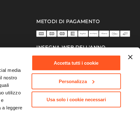
METODI DI PAGAMENTO
INSEGNA WEB DELL'ANNO
2025/26
Accetta tutti i cookie
cial media
il nostro
Personalizza
quali
o utilizzo
Usa solo i cookie necessari
 e
a a leggere
753 | Capitale Sociale 10.000.000,00 €