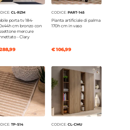
DICE:
CL-RZM
CODICE:
PART-145
bile porta tv 184-
Pianta artificiale di palma
0x44h cm bronzo con
170h cm in vaso
ssettone mercure
nnettato - Clary
288,99
€ 106,99
DICE:
TP-S14
CODICE:
CL-CMU