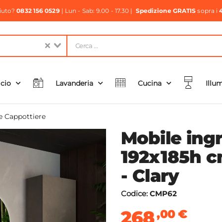
aiuto?
0832 156 0529
| Lun - Sab: 9.00 - 17.30 |
Spedizione GRATIS
sopra i
icio
Lavanderia
Cucina
Illu
e Cappottiere
Mobile ingr
192x185h c
- Clary
Codice:
CMP62
268
,00
€