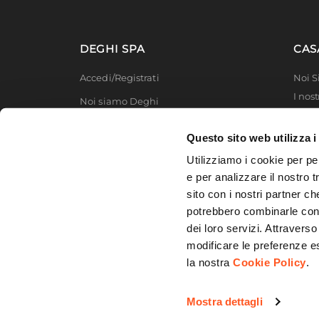
Materiale Struttura
Legno 
Portata Massima
20 kg
Portata Massima Ripiani
10 kg
DEGHI SPA
CAS
Effetto
Effett
Accedi/Registrati
Noi 
Finitura
Opaca
I nost
Noi siamo Deghi
Sistema Di Apertura
A pres
Deghi
Con ri
Politica dei prezzi
MFT -
Caratteristiche
Questo sito web utilizza i
reversi
Lavora con noi
Partn
Utilizziamo i cookie per pe
Assemblato
No
Deghi
Diventa fornitore
e per analizzare il nostro t
Serie
Clary
Degh
sito con i nostri partner ch
Modello organizzativo e codice etico
potrebbero combinarle con a
Promozioni
dei loro servizi. Attraverso
modificare le preferenze e
la nostra
Cookie Policy
.
© 2026 DEGHI S.p.A. - Via Lecce Km. 3
Mostra dettagli