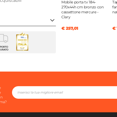
cquistabili
Mobile porta tv 184-
Ta
270x44h cm bronzo con
fa
cassettone mercure -
na
Clary
€ 257,01
€ 
 ingresso a terra
|
Mercure
cm
cm
m
e
e
ni
in
ima?