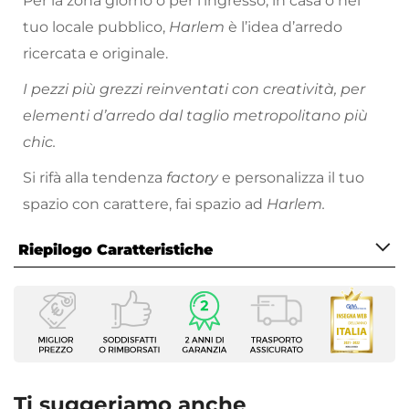
Per la zona giorno o per l’ingresso, in casa o nel
tuo locale pubblico,
Harlem
è l’idea d’arredo
ricercata e originale.
I pezzi più grezzi reinventati con creatività, per
elementi d’arredo dal taglio metropolitano più
chic.
Si rifà alla tendenza
factory
e personalizza il tuo
spazio con carattere, fai spazio ad
Harlem.
Riepilogo Caratteristiche
Caratteristiche
Serie
Harlem
Tipologia
Consolle
Ti suggeriamo anche