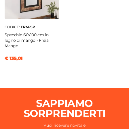
CODICE:
FRM-SP
Specchio 60x100 cm in
legno di mango - Freia
Mango
€ 135,01
SAPPIAMO
SORPRENDERTI
Vuoi ricevere novità e