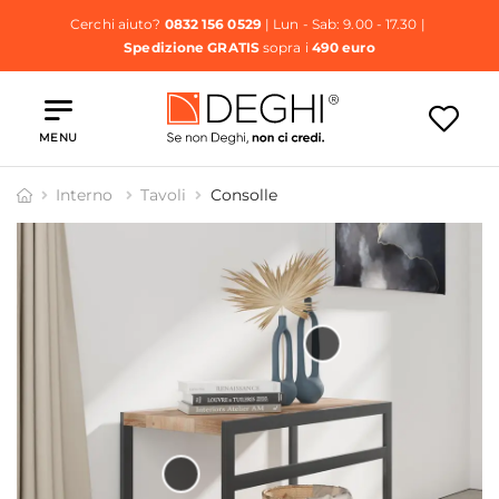
Cerchi aiuto?
0832 156 0529
| Lun - Sab: 9.00 - 17.30 |
Spedizione GRATIS
sopra i
490 euro
MENU
Interno
Tavoli
Consolle