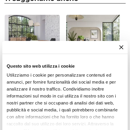
Forma
Rettangolare
Larghezza
120 cm
Altezza
76 cm
Profondità
55 cm
Colore Piano
Questo sito web utilizza i cookie
Naturale
Utilizziamo i cookie per personalizzare contenuti ed
CODICE:
FRE-89UN
CODICE:
LAN-BR1
Colore Gambe
annunci, per fornire funzionalità dei social media e per
Tavolo 180x90 cm piano in
Set 2 sedie in similpelle
analizzare il nostro traffico. Condividiamo inoltre
Nero
legno di acacia 55 mm e
cacao con struttura in
informazioni sul modo in cui utilizza il nostro sito con i
gambe a U 8x4 in metallo
acciaio antracite e braccioli -
Materiale Piano
nero - Freia Acacia
Lanegan
nostri partner che si occupano di analisi dei dati web,
Legno di abete
pubblicità e social media, i quali potrebbero combinarle
Materiale Gambe
€ 393,00
€ 110,00
con altre informazioni che ha fornito loro o che hanno
Metallo
raccolto dal suo utilizzo dei loro servizi. Attraverso la
Verniciatura