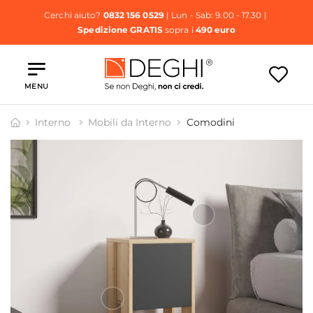
Cerchi aiuto?
0832 156 0529
| Lun - Sab: 9.00 - 17.30 |
Spedizione GRATIS
sopra i
490 euro
MENU
Interno
Mobili da Interno
Comodini