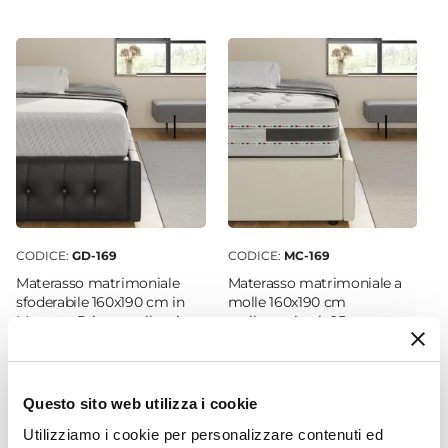
Anta a ribalta
|
Apertura push-pull
Larghezza
30 cm
Profondità
30 cm
Altezza
55 cm
Numero Ante
1 anta
CODICE:
GD-169
CODICE:
MC-169
Colore
Materasso matrimoniale
Materasso matrimoniale a
Antracite
|
Rovere
sfoderabile 160x190 cm in
molle 160x190 cm
Memory Prime anallergico
antibatterico h 25 cm -
h 20 cm - Good
Memory Spring
€ 347,00
€ 288,99
Questo sito web utilizza i cookie
Utilizziamo i cookie per personalizzare contenuti ed