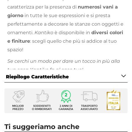
caratterizza per la presenza di
numerosi vani a
giorno
in tutte le sue espressioni e si presta
perfettamente a decorare le stanze con oggetti e
ornamenti.
Kantiko
è disponibile in
diversi colori
e finiture
: scegli quello che più si addice al tuo
spazio!
Se cerchi un modo per dare un tocco in più alla
tua casa Kantiko fa al caso tuo!
Riepilogo Caratteristiche
Scopri la collezione di complementi d’arredo con
cui completare il tuo soggiorno sul nostro
vasto
Caratteristiche
catalogo online
: troverai proposte per tutte le
Tipologia
necessità, stili di arredamento e prezzo!
Comodino
Serie
Kantiko
Ti suggeriamo anche
Caratteristiche