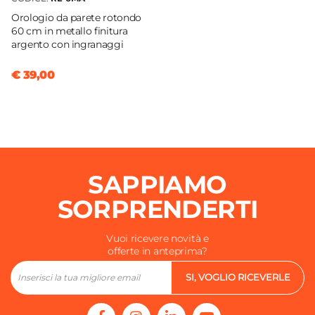
Orologio da parete rotondo
60 cm in metallo finitura
argento con ingranaggi
€ 39,00
SAPPIAMO
SORPRENDERTI
Vuoi ricevere novità e
offerte in anteprima?
SI, VOGLIO RICEVERLE