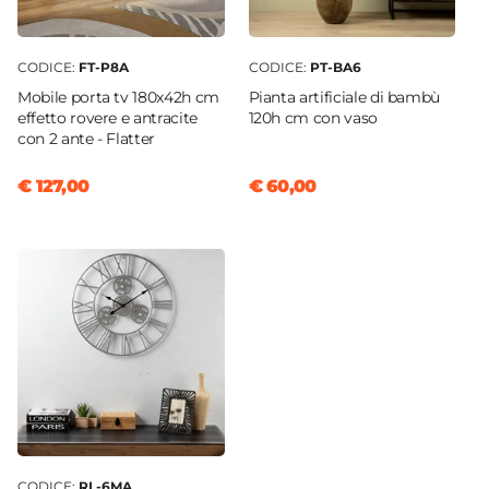
CODICE:
FT-P8A
CODICE:
PT-BA6
Mobile porta tv 180x42h cm
Pianta artificiale di bambù
effetto rovere e antracite
120h cm con vaso
con 2 ante - Flatter
€ 127,00
€ 60,00
CODICE:
RL-6MA