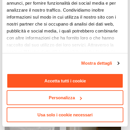
annunci, per fornire funzionalità dei social media e per
analizzare il nostro traffico. Condividiamo inoltre
informazioni sul modo in cui utilizza il nostro sito con i
nostri partner che si occupano di analisi dei dati web,
pubblicità e social media, i quali potrebbero combinarle
con altre informazioni che ha fornito loro o che hanno
raccolto dal suo utilizzo dei loro servizi. Attraverso la
sezione "Mostra dettagli" è possibile gestire le proprie
opzioni e modificare le preferenze espresse in qualsiasi
CODICE:
KAN-A69
CODICE:
KAN-AM7
Mostra dettagli
momento. Per maggiori informazioni si invita a leggere la
Libreria 96x169h cm in
Mensola reversibile 70x72h
nostra
Cookie Policy
.
legno antracite - Kantiko
cm antracite - Kantiko
Accetta tutti i cookie
€ 104,00
€ 37,00
Personalizza
Usa solo i cookie necessari