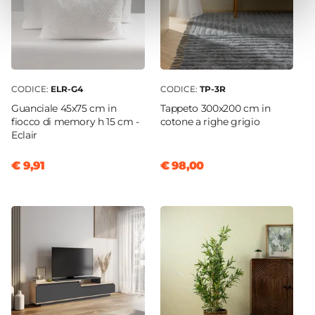
CODICE:
ELR-G4
CODICE:
TP-3R
Guanciale 45x75 cm in
Tappeto 300x200 cm in
fiocco di memory h 15 cm -
cotone a righe grigio
Eclair
€ 9,91
€ 98,00