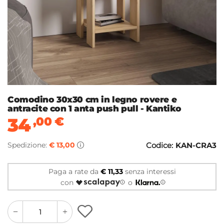
Comodino 30x30 cm in legno rovere e
antracite con 1 anta push pull - Kantiko
34
,00
€
Spedizione:
€ 13,00
Codice:
KAN-CRA3
Paga a rate da
€ 11,33
senza interessi
con
o
quantity
quantity
plus
minus
button
button