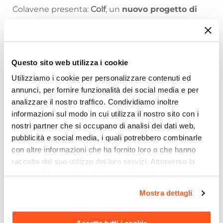
Colavene presenta:
Colf
, un
nuovo progetto di
arredo interno
dal design semplice ma
accattivante.
La colonna
Colf 1
si presenta in truciolare
Questo sito web utilizza i cookie
nobilitato da 18 mm, con frontali in laminato
Utilizziamo i cookie per personalizzare contenuti ed
bianco lucido.
annunci, per fornire funzionalità dei social media e per
L'apertura delle due ante frontali è con maniglia
analizzare il nostro traffico. Condividiamo inoltre
cromata. Questa colonna si caratterizza per la
informazioni sul modo in cui utilizza il nostro sito con i
divisione degli spazi al suo interno: 3 contenitori
nostri partner che si occupano di analisi dei dati web,
pubblicità e social media, i quali potrebbero combinarle
laterali e ripiano superiore.
con altre informazioni che ha fornito loro o che hanno
Le sue misure sono
64 x 60 x 210 h cm
.
raccolto dal suo utilizzo dei loro servizi. Attraverso la
Riepilogo Caratteristiche
L'arredamento rispecchia il nostro stile di vita e le
sezione "Mostra dettagli" è possibile gestire le proprie
opzioni e modificare le preferenze espresse in qualsiasi
nostre abitudini. Concentra le funzioni più
Mostra dettagli
Caratteristiche
momento. Per maggiori informazioni si invita a leggere la
importanti in poco spazio con la
colonna Colf
di
Tipologia
nostra
Cookie Policy
.
colavene. Creatività e stile si uniscono alla
Colonna