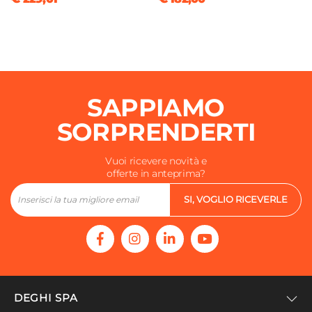
Numero Ante
2 ante
Numero Vani
5 vani
Materiale Struttura
SAPPIAMO
Fibra di legno
Colore Ante/cassetti
SORPRENDERTI
Bianco
Colore Struttura
Vuoi ricevere novità e
offerte in anteprima?
Bianco
Finitura
SI, VOGLIO RICEVERLE
Lucida
Caratteristiche
Con ripiano
|
Con portascope
DEGHI SPA