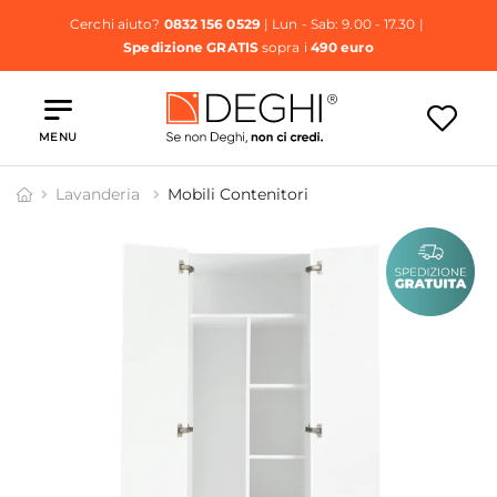
Cerchi aiuto?
0832 156 0529
| Lun - Sab: 9.00 - 17.30 |
Spedizione GRATIS
sopra i
490 euro
MENU
Lavanderia
Mobili Contenitori