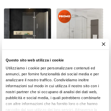
Bergen
Colore
Cromo
Installazione
A muro
|
Esterna
Deviatore
2 Vie
Materiale
Ottone
Questo sito web utilizza i cookie
CODICE:
ZENIT-12
CODICE:
510690Y
Azionamento
Utilizziamo i cookie per personalizzare contenuti ed
Sopravasca 120 cm
Box doccia 70x90 cm
Manopola singola
pieghevole a libro vetro
doppio scorrevole vetro
annunci, per fornire funzionalità dei social media e per
temperato 6mm
temperato 6mm
Miscelatore
analizzare il nostro traffico. Condividiamo inoltre
trasparente 140h - Zenit
trasparente 185h - Young
Incluso
informazioni sul modo in cui utilizza il nostro sito con i
nostri partner che si occupano di analisi dei dati web,
Doccino
€ 109,98
€ 137,99
20,30%
€ 114,00
pubblicità e social media, i quali potrebbero combinarle
Incluso
con altre informazioni che ha fornito loro o che hanno
Attacchi
raccolto dal suo utilizzo dei loro servizi. Attraverso la