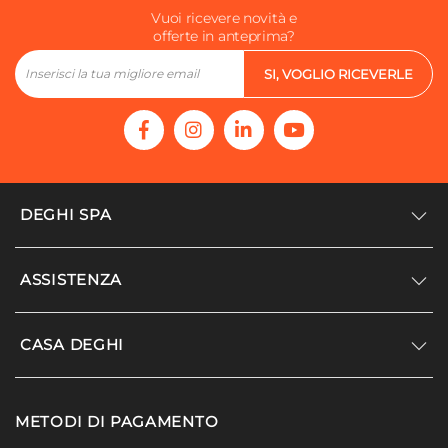
Vuoi ricevere novità e
offerte in anteprima?
SI, VOGLIO RICEVERLE
DEGHI SPA
Accedi/Registrati
ASSISTENZA
Noi siamo Deghi
Politica dei prezzi
Supporto
CASA DEGHI
Lavora con noi
Paga a rate
Diventa fornitore
Località disagiate
Noi Siamo Deghi
Modello organizzativo e codice etico
METODI DI PAGAMENTO
Agevolazioni fiscali
I nostri luoghi