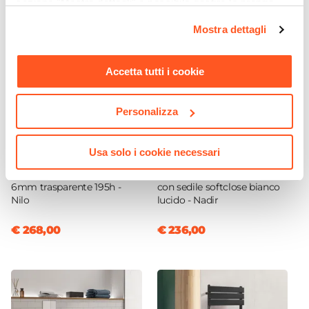
sezione "Mostra dettagli" è possibile gestire le proprie
70 cm
|
50 cm
opzioni e modificare le preferenze espresse in qualsiasi
Dimensioni Soffione
Mostra dettagli
momento. Per maggiori informazioni si invita a leggere la
23 x 15 cm
nostra
Cookie Policy
.
Materiale Soffione
Accetta tutti i cookie
ABS
Materiale Deviatore
Personalizza
Ottone
Ingombro Massimo
CODICE:
NILC68
CODICE:
NDRF
30 cm
Usa solo i cookie necessari
Box doccia 60x80 cm
Sanitari filomuro in
Sezione Asta
battente in vetro temperato
ceramica a risparmio idrico
6mm trasparente 195h -
con sedile softclose bianco
Ø 2,2 cm
Nilo
lucido - Nadir
€ 268,00
€ 236,00