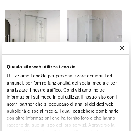
Cromo
Installazione
A muro
|
Esterna
Deviatore
2 Vie
Materiale
Acciaio
Miscelatore
Questo sito web utilizza i cookie
Escluso
CODICE:
TEA72
CODICE:
NILC18
Utilizziamo i cookie per personalizzare contenuti ed
Doccino
Box doccia 70x120 cm
Box doccia 100x80 cm
annunci, per fornire funzionalità dei social media e per
Incluso
scorrevole SoftClose 8mm
battente in vetro temperato
analizzare il nostro traffico. Condividiamo inoltre
anticalcare 200h - Anthea
6mm trasparente 190h -
Attacchi
informazioni sul modo in cui utilizza il nostro sito con i
Nilo
1/2"G
nostri partner che si occupano di analisi dei dati web,
Altezza
€ 487,00
€ 302,00
pubblicità e social media, i quali potrebbero combinarle
92 cm
con altre informazioni che ha fornito loro o che hanno
Interasse Supporti A Muro
raccolto dal suo utilizzo dei loro servizi. Attraverso la