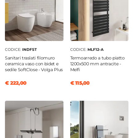
CODICE:
INDFST
CODICE:
MLF12-A
Sanitari traslati filomuro
Termoarredo a tubo piatto
ceramica vaso con bidet e
1200x500 mm antracite -
sedile SoftClose - Volga Plus
Melfi
€ 222,00
€ 115,00