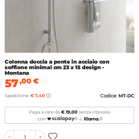
Colonna doccia a ponte in acciaio con
soffione minimal cm 23 x 15 design -
Montana
57
,00
€
Spedizione:
€ 7,40
Codice:
MT-DC
Paga a rate da
€ 19,00
senza interessi
con
o
quantity
quantity