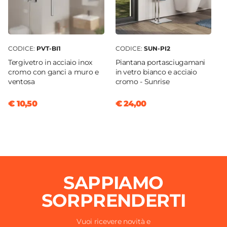
CODICE:
PVT-BI1
CODICE:
SUN-PI2
Tergivetro in acciaio inox
Piantana portasciugamani
cromo con ganci a muro e
in vetro bianco e acciaio
ventosa
cromo - Sunrise
€ 10,50
€ 24,00
SAPPIAMO
SORPRENDERTI
Vuoi ricevere novità e