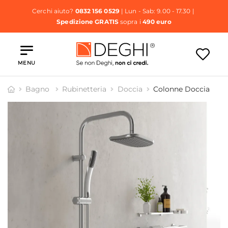
Cerchi aiuto?
0832 156 0529
| Lun - Sab: 9.00 - 17.30 |
Spedizione GRATIS
sopra i
490 euro
MENU
Bagno
Rubinetteria
Doccia
Colonne Doccia