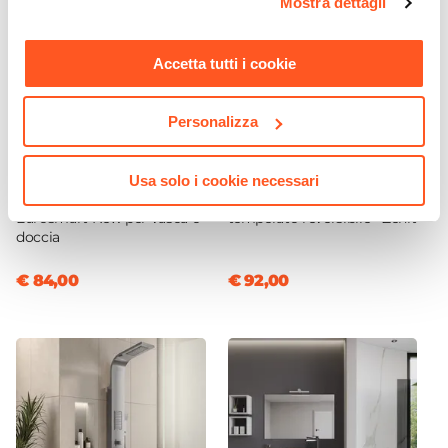
Mostra dettagli
momento. Per maggiori informazioni si invita a leggere la
nostra
Cookie Policy
.
Accetta tutti i cookie
Personalizza
CODICE:
33556002
CODICE:
ZENIT-8
Monocomando rubinetto
Box doccia sopravasca cm
Usa solo i cookie necessari
con corpo incasso GROHE
80 paratia girevole in vetro
Eurosmart New per vasca o
temperato reversibile - Zenit
doccia
€ 84,00
€ 92,00