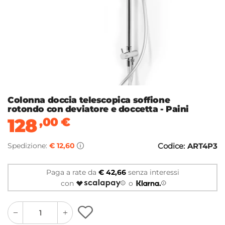
Colonna doccia telescopica soffione
rotondo con deviatore e doccetta - Paini
128
,00
€
Spedizione:
€ 12,60
Codice:
ART4P3
Paga a rate da
€ 42,66
senza interessi
con
o
quantity
quantity
plus
minus
button
button