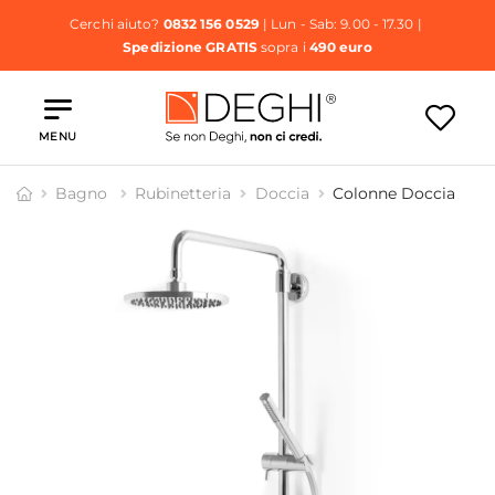
Cerchi aiuto?
0832 156 0529
| Lun - Sab: 9.00 - 17.30 |
Spedizione GRATIS
sopra i
490 euro
MENU
Bagno
Rubinetteria
Doccia
Colonne Doccia