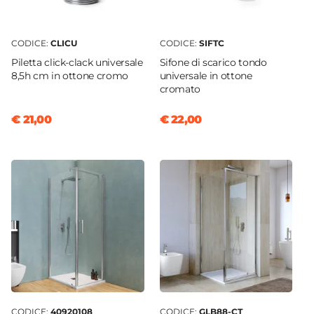
CODICE:
CLICU
CODICE:
SIFTC
Piletta click-clack universale
Sifone di scarico tondo
8,5h cm in ottone cromo
universale in ottone
cromato
€ 21,00
€ 22,00
CODICE:
40920108
CODICE:
GLB88-CT