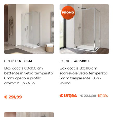
Cromo
Installazione
Esterna
|
A muro
Deviatore
2 Vie
Materiale
Ottone
Miscelatore
Escluso
CODICE:
NIL61-M
CODICE:
46550811
Doccino
Box doccia 60x100 cm
Box doccia 80x110 cm
Incluso
battente in vetro temperato
scorrevole vetro temperato
6mm opaco e profilo
6mm trasparente 185h -
Attacchi
cromo 195h - Nilo
Young
1/2"G
Altezza
€ 187,94
€ 224,00
16,10%
€ 291,99
84,5 cm
|
124,5 cm
Interasse Supporti A Muro
70,2 cm