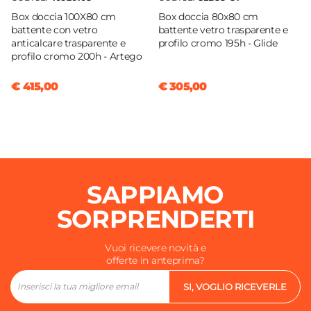
Box doccia 100X80 cm
Box doccia 80x80 cm
battente con vetro
battente vetro trasparente e
anticalcare trasparente e
profilo cromo 195h - Glide
profilo cromo 200h - Artego
€ 415,00
€ 305,00
SAPPIAMO
SORPRENDERTI
Vuoi ricevere novità e
offerte in anteprima?
SI, VOGLIO RICEVERLE