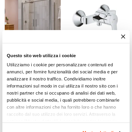
Sezione Attacchi A Muro
Ø 3,2 cm
|
Ø 5,5 cm
Dimensioni Soffione
Ø 20 cm
Materiale Soffione
ABS
Materiale Doccino
Questo sito web utilizza i cookie
CODICE:
LST714-CT
CODICE:
23333000
ABS
Utilizziamo i cookie per personalizzare contenuti ed
Box doccia 70x140 apertura
Miscelatore esterno per
Materiale Flessibile
annunci, per fornire funzionalità dei social media e per
saloon con vetro anticalcare
doccia Grohe Bau Edge in
PVC
trasparente e profilo cromo
ottone cromato
analizzare il nostro traffico. Condividiamo inoltre
195h - Lost
Ingombro Massimo
informazioni sul modo in cui utilizza il nostro sito con i
35 cm
nostri partner che si occupano di analisi dei dati web,
€ 398,00
€ 59,00
Sezione Asta
pubblicità e social media, i quali potrebbero combinarle
con altre informazioni che ha fornito loro o che hanno
Ø 2 cm
|
Ø 2,4 cm
raccolto dal suo utilizzo dei loro servizi. Attraverso la
sezione "Mostra dettagli" è possibile gestire le proprie
opzioni e modificare le preferenze espresse in qualsiasi