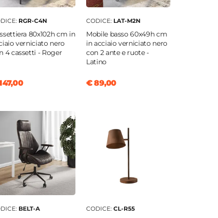
DICE:
RGR-C4N
CODICE:
LAT-M2N
ssettiera 80x102h cm in
Mobile basso 60x49h cm
ciaio verniciato nero
in acciaio verniciato nero
n 4 cassetti - Roger
con 2 ante e ruote -
Latino
147,00
€ 89,00
DICE:
BELT-A
CODICE:
CL-R55