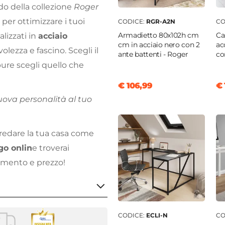
do della collezione
Roger
per ottimizzare i tuoi
CODICE:
RGR-A2N
CO
Armadietto 80x102h cm
Ca
alizzati in
acciaio
cm in acciaio nero con 2
ac
lezza e fascino. Scegli il
ante battenti - Roger
co
ure scegli quello che
€ 106,99
€ 
uova personalità al tuo
rredare la tua casa come
go onlin
e troverai
damento e prezzo!
CODICE:
ECLI-N
CO