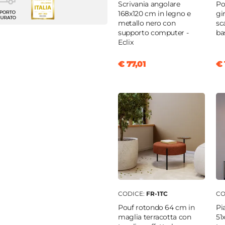
 multiuso
Scrivania angolare
Po
168x120 cm in legno e
gi
metallo nero con
sc
supporto computer -
ba
Eclix
m
€ 77,01
€ 
o
o
iatura a polvere epossidica
ta appendiabiti
|
Con
ura
|
Ripiani regolabili
|
 removibili
CODICE:
FR-1TC
CO
Pouf rotondo 64 cm in
Pi
maglia terracotta con
51