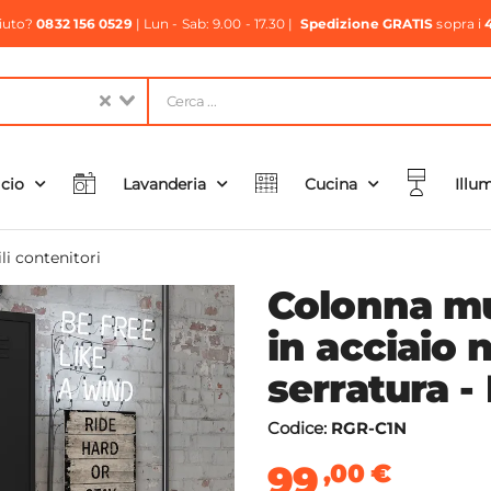
aiuto?
0832 156 0529
| Lun - Sab: 9.00 - 17.30 |
Spedizione GRATIS
sopra i
icio
Lavanderia
Cucina
Illu
i contenitori
Colonna mu
in acciaio 
serratura -
Codice:
RGR-C1N
99
,00
€