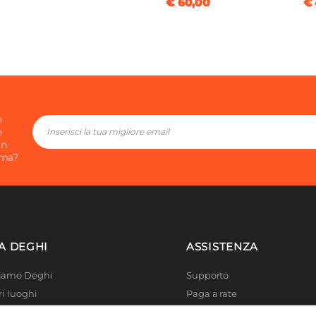
€ 60,00
€ 
e
e
in
ima?
A DEGHI
ASSISTENZA
Siamo Deghi
Supporto
ri luoghi
Paga a rate
 4 Planet
Località disagiate