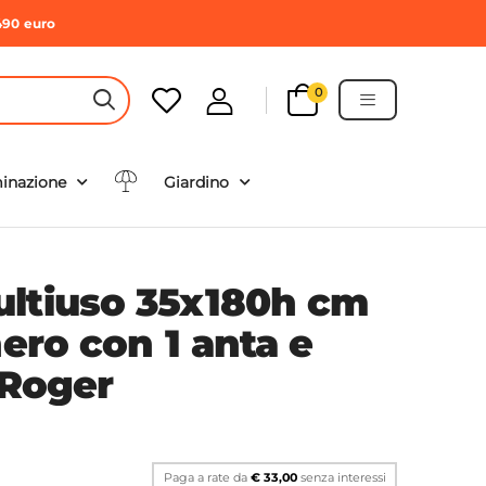
490 euro
0
HEADER SEARCH BUTTON
minazione
Giardino
ltiuso 35x180h cm
nero con 1 anta e
 Roger
Paga a rate da
€ 33,00
senza interessi