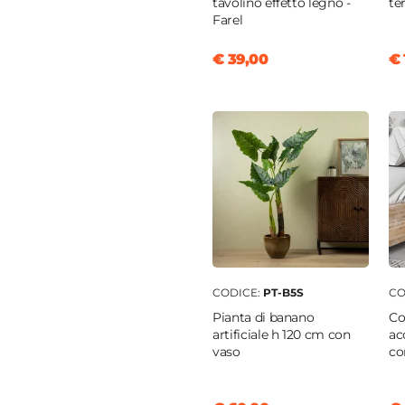
tavolino effetto legno -
te
Farel
€ 39,00
€ 
CODICE:
PT-B5S
CO
Pianta di banano
Co
artificiale h 120 cm con
ac
vaso
co