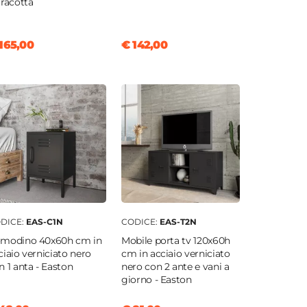
rracotta
165,00
€ 142,00
DICE:
EAS-C1N
CODICE:
EAS-T2N
modino 40x60h cm in
Mobile porta tv 120x60h
ciaio verniciato nero
cm in acciaio verniciato
n 1 anta - Easton
nero con 2 ante e vani a
giorno - Easton