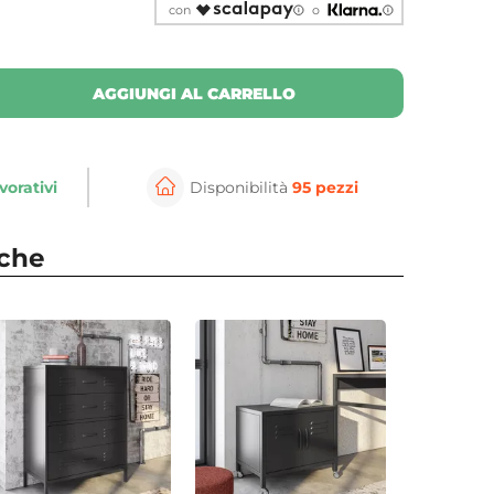
con
o
AGGIUNGI AL CARRELLO
vorativi
Disponibilità
95 pezzi
nche
⚲
per ingrandire
Cli