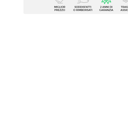
Tipologia
Mobile
Serie
Roger
Larghezza
35 cm
Altezza
180 c
Profondità
30 cm
Colore Ante
Nero
Materiale Ante
Acciai
Materiale Piano
Acciai
Verniciatura
Vernic
Numero Ante
1 anta
Numero Vani
5 vani
Con as
Caratteristiche
serrat
Ripiani