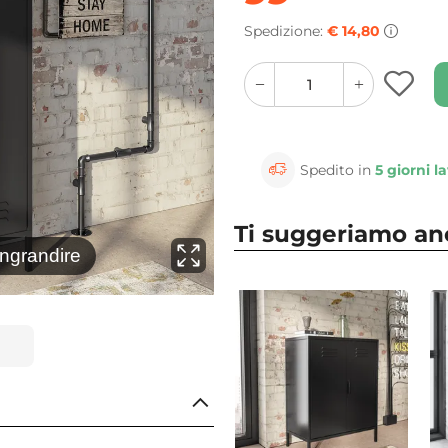
Spedizione:
€ 14,80
quantity
quantity
plus
minus
button
button
Spedito in
5 giorni la
Ti suggeriamo a
⚲
ingrandire
Clicca 