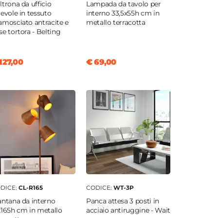
ltrona da ufficio
Lampada da tavolo per
revole in tessuto
interno 33,5x55h cm in
amosciato antracite e
metallo terracotta
se tortora - Belting
127,00
€ 69,00
DICE:
CL-R165
CODICE:
WT-3P
antana da interno
Panca attesa 3 posti in
x165h cm in metallo
acciaio antiruggine - Wait