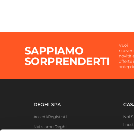
Vuoi
SAPPIAMO
ricever
novità 
SORPRENDERTI
offerte 
antepr
DEGHI SPA
CAS
Accedi/Registrati
Noi 
I nost
Noi siamo Deghi
Deghi