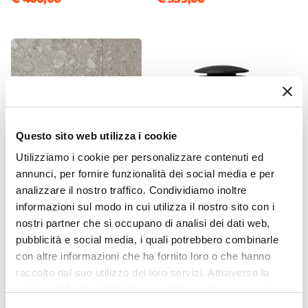
Chiusura
Soft Close
Colore
Rovere deciso
Caratteristiche
Lavorazione cannettata
|
Reversibile
Kit Fissaggio A Muro
Questo sito web utilizza i cookie
Incluso
Utilizziamo i cookie per personalizzare contenuti ed
annunci, per fornire funzionalità dei social media e per
CODICE:
SIS-BNP
CODICE:
CLICU-NP
analizzare il nostro traffico. Condividiamo inoltre
Miscelatore bidet in ottone
Piletta click-clack universale
informazioni sul modo in cui utilizza il nostro sito con i
nero opaco - Oasis
8,5 h cm nero opaco
nostri partner che si occupano di analisi dei dati web,
pubblicità e social media, i quali potrebbero combinarle
€ 55,00
€ 25,00
con altre informazioni che ha fornito loro o che hanno
raccolto dal suo utilizzo dei loro servizi. Attraverso la
sezione "Mostra dettagli" è possibile gestire le proprie
opzioni e modificare le preferenze espresse in qualsiasi