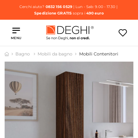
Cerchi aiuto?
0832 156 0529
| Lun - Sab: 9.00 - 17.30 |
Spedizione GRATIS
sopra i
490 euro
MENU
Bagno
Mobili da bagno
Mobili Contenitori