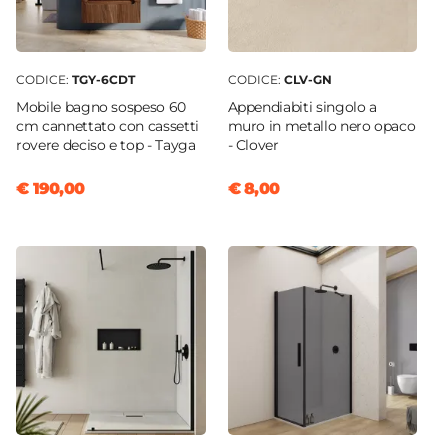
CODICE:
TGY-6CDT
CODICE:
CLV-GN
Mobile bagno sospeso 60
Appendiabiti singolo a
cm cannettato con cassetti
muro in metallo nero opaco
rovere deciso e top - Tayga
- Clover
€ 190,00
€ 8,00