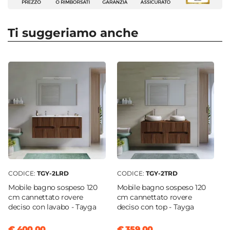
Tipologia
Colonna sospesa
Ti suggeriamo anche
Larghezza
30 cm
Profondità
30 cm
Altezza
150 cm
Serie
Tayga
Struttura
Ante
CODICE:
TGY-2LRD
CODICE:
TGY-2TRD
Materiale Mobile
Mobile bagno sospeso 120
Mobile bagno sospeso 120
Legno nobilitato
cm cannettato rovere
cm cannettato rovere
deciso con lavabo - Tayga
deciso con top - Tayga
Sistema Di Apertura
Gola
€ 400,00
€ 359,00