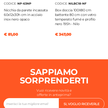
CODICE:
NP-63NP
CODICE:
NILBC18-NF
Nicchia da parete incassata
Box doccia 100X80 cm
60x12x30h cm in acciaio
battente 80 cm con vetro
inox nero opaco
temperato fumé e profilo
nero 195h - Nilo
€ 81,00
€ 347,00
SAPPIAMO
SORPRENDERTI
Vuoi ricevere novità e
offerte in anteprima?
SI, VOGLIO RICEVERLE