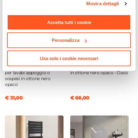
Mostra dettagli
momento. Per maggiori informazioni si invita a leggere la
nostra
Cookie Policy
.
Accetta tutti i cookie
Personalizza
Usa solo i cookie necessari
CODICE:
SIFTN
CODICE:
SIS-MNP
Sifone di scarico universale
Miscelatore lavabo a muro
per lavabi appoggio o
in ottone nero opaco - Oasis
sospesi in ottone nero
opaco
€ 31,00
€ 66,00