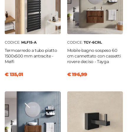
CODICE:
MLF15-A
CODICE:
TGY-6CRL
Termoarredo a tubo piatto
Mobile bagno sospeso 60
1500x500 mm antracite -
cm cannettato con cassetti
Melfi
rovere deciso - Tayga
€ 135,01
€ 196,99