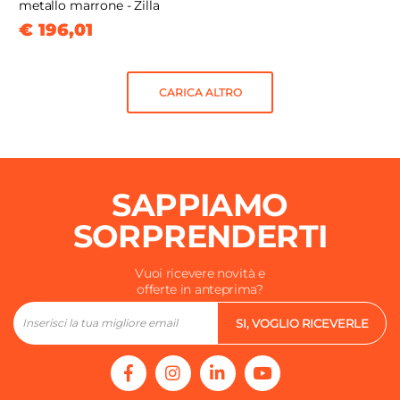
metallo marrone - Zilla
€ 196,01
CARICA ALTRO
SAPPIAMO
SORPRENDERTI
Vuoi ricevere novità e
offerte in anteprima?
SI, VOGLIO RICEVERLE