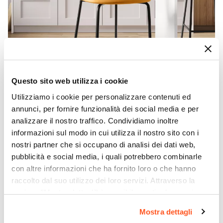
Questo sito web utilizza i cookie
Utilizziamo i cookie per personalizzare contenuti ed
annunci, per fornire funzionalità dei social media e per
analizzare il nostro traffico. Condividiamo inoltre
informazioni sul modo in cui utilizza il nostro sito con i
nostri partner che si occupano di analisi dei dati web,
CODICE:
ZI-BGN
pubblicità e social media, i quali potrebbero combinarle
Sgabello in velluto giallo ocra con gambe e poggiapiedi
in metallo nero - Zilla
con altre informazioni che ha fornito loro o che hanno
€ 68,00
raccolto dal suo utilizzo dei loro servizi. Attraverso la
sezione "Mostra dettagli" è possibile gestire le proprie
opzioni e modificare le preferenze espresse in qualsiasi
Mostra dettagli
momento. Per maggiori informazioni si invita a leggere la