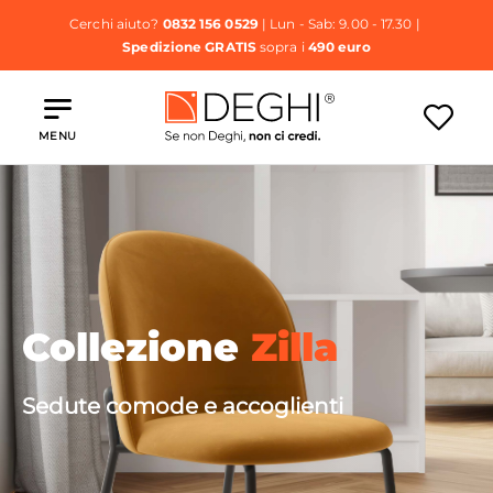
Cerchi aiuto?
0832 156 0529
| Lun - Sab: 9.00 - 17.30 |
Spedizione GRATIS
sopra i
490 euro
MENU
Collezione
Zilla
Sedute comode e accoglienti