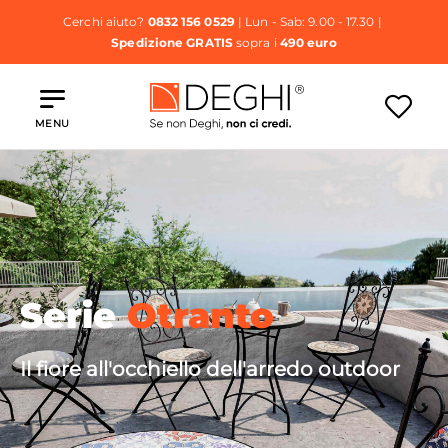
Cerchi aiuto?
0832 156 0529
| Lun - Sab: 9.00 - 17.30 |
Spedizione GRATIS
sopra i
490 euro
MENU
Serie
Otranto
Il fiore all'occhiello dell'arredo outdoor