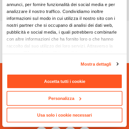
annunci, per fornire funzionalità dei social media e per
analizzare il nostro traffico. Condividiamo inoltre
informazioni sul modo in cui utilizza il nostro sito con i
nostri partner che si occupano di analisi dei dati web,
pubblicità e social media, i quali potrebbero combinarle
con altre informazioni che ha fornito loro o che hanno
CARICA ALTRO
raccolto dal suo utilizzo dei loro servizi. Attraverso la
sezione "Mostra dettagli" è possibile gestire le proprie
opzioni e modificare le preferenze espresse in qualsiasi
Mostra dettagli
momento. Per maggiori informazioni si invita a leggere la
nostra
Cookie Policy
.
SAPPIAMO
Accetta tutti i cookie
SORPRENDERTI
Personalizza
Vuoi ricevere novità e
offerte in anteprima?
Usa solo i cookie necessari
SI, VOGLIO RICEVERLE