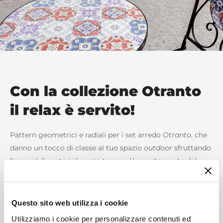
Con la collezione Otranto
il relax è servito!
Pattern geometrici e radiali per i set arredo
Otranto
, che
danno un tocco di classe al tuo spazio
outdoor
sfruttando
l’
appeal
di materiali senza tempo. L’accostamento del
metallo al gres porcellanato arreda il dehor più classico
del tuo locale o l’agrumeto più mediterraneo. Linee
romantiche vincenti per godere di un drink o di un caffè
Questo sito web utilizza i cookie
all’aperto in compagnia.
Utilizziamo i cookie per personalizzare contenuti ed