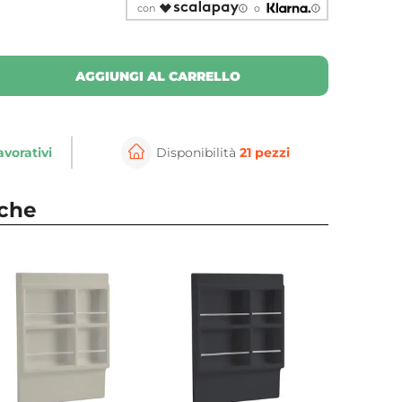
con
o
AGGIUNGI AL CARRELLO
avorativi
Disponibilità
21 pezzi
nche
⚲
per ingrandire
Cli