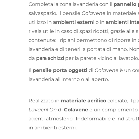
Completa la zona lavanderia con il
pannello 
salvaspazio. Il pensile
Colavene
in materiale 
utilizzo in
ambienti esterni
o in
ambienti inte
rivela utile in caso di spazi ridotti, grazie all
contenute: i ripiani permettono di riporre in o
lavanderia e di tenerli a portata di mano. Non
da
para schizzi
per la parete vicino al lavatoio.
Il
pensile porta oggetti
di
Colavene
è un co
lavanderia all'interno o all'aperto.
Realizzato in
materiale acrilico
colorato, il 
Lavacril On
di
Colavene
è un complemento res
agenti atmosferici. Indeformabile e indistrutt
in ambienti esterni.