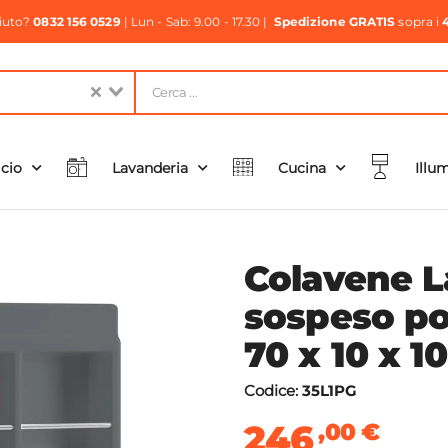
aiuto?
0832 156 0529
| Lun - Sab: 9.00 - 17.30 |
Spedizione GRATIS
sopra i
icio
Lavanderia
Cucina
Illu
Colavene L
sospeso po
70 x 10 x 
Codice:
35L1PG
246
,00
€