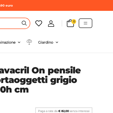
490 euro
0
HEADER SEARCH BUTTON
minazione
Giardino
avacril On pensile
rtaoggetti grigio
100h cm
Paga a rate da
€ 82,00
senza interessi