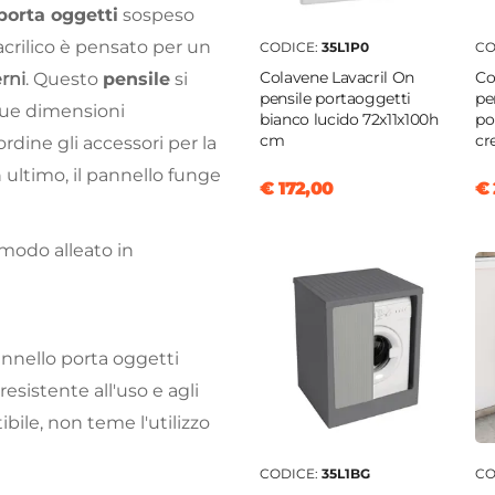
porta oggetti
sospeso
acrilico è pensato per un
CODICE:
35L1P0
CO
Colavene Lavacril On
Co
rni
. Questo
pensile
si
pensile portaoggetti
pe
e sue dimensioni
bianco lucido 72x11x100h
po
cm
cr
rdine gli accessori per la
 ultimo, il pannello funge
€ 172,00
€ 
modo alleato in
pannello porta oggetti
istente all'uso e agli
ibile, non teme l'utilizzo
CODICE:
35L1BG
CO