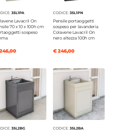
DICE:
35L1PA
CODICE:
35L1PN
lavene Lavacril On
Pensile portaoggetti
nsile 70 x 10 x 100h cm
sospeso per lavanderia
rtaoggetti sospeso
Colavene Lavacril On
ema
nero altezza 100h cm
246,00
€ 246,00
DICE:
35L2BG
CODICE:
35L2BA