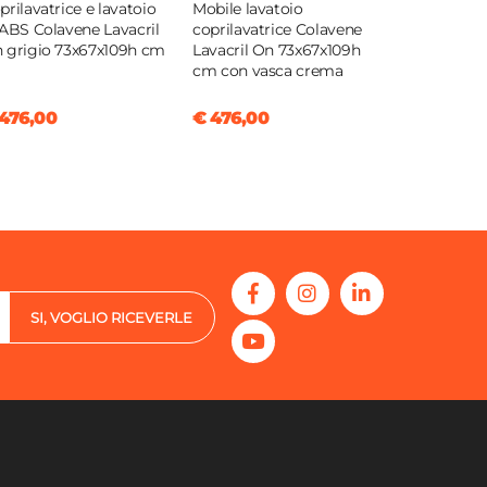
prilavatrice e lavatoio
Mobile lavatoio
 ABS Colavene Lavacril
coprilavatrice Colavene
 grigio 73x67x109h cm
Lavacril On 73x67x109h
cm con vasca crema
476,00
€ 476,00
SI, VOGLIO RICEVERLE