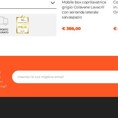
Mobile box coprilavatrice
Co
grigio Colavene Lavacril
in
con serranda laterale
On
salvaspazio
e
€ 386,00
€ 
m
m
ene
il On
i
|
Interni
e
e
in
ima?