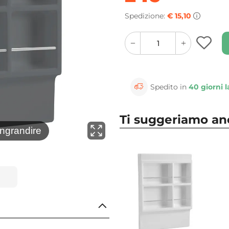
Spedizione:
€ 15,10
quantity
quantity
plus
minus
button
button
Spedito in
40 giorni l
Ti suggeriamo a
⚲
ingrandire
Clicca 