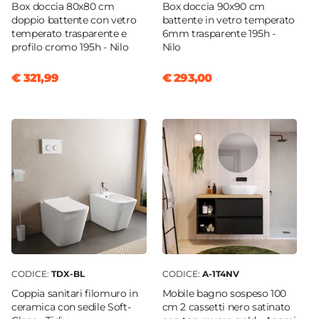
Box doccia 80x80 cm
Box doccia 90x90 cm
doppio battente con vetro
battente in vetro temperato
temperato trasparente e
6mm trasparente 195h -
profilo cromo 195h - Nilo
Nilo
€ 321,99
€ 293,00
CODICE:
TDX-BL
CODICE:
A-1T4NV
Coppia sanitari filomuro in
Mobile bagno sospeso 100
ceramica con sedile Soft-
cm 2 cassetti nero satinato