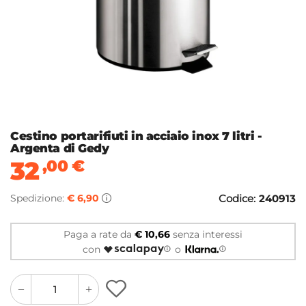
Cestino portarifiuti in acciaio inox 7 litri -
Argenta di Gedy
32
,00
€
Spedizione:
€ 6,90
Codice:
240913
Paga a rate da
€ 10,66
senza interessi
con
o
quantity
quantity
plus
minus
button
button