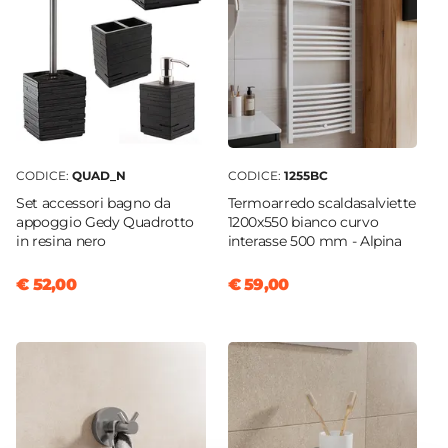
Capienza
7 L
Altezza
35,2 cm
Dimensioni
21 x 27 cm
CODICE:
QUAD_N
CODICE:
1255BC
Forma
Set accessori bagno da
Termoarredo scaldasalviette
Rotonda
appoggio Gedy Quadrotto
1200x550 bianco curvo
in resina nero
interasse 500 mm - Alpina
Colore Coperchio
Grigio
€ 52,00
€ 59,00
Finitura
Cromata
|
Lucida
Numero Vani
1 vano