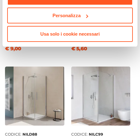
CODICE:
BLL-PSAAZ
CODICE:
BLL-SAPZ
Personalizza
Portasalviette ad anello
Portasapone in acciaio
acciaio inox spazzolato -
spazzolato con vaschetta in
Usa solo i cookie necessari
Billie
vetro satinato - Billie
€ 9,00
€ 5,60
CODICE:
NILD88
CODICE:
NILC99