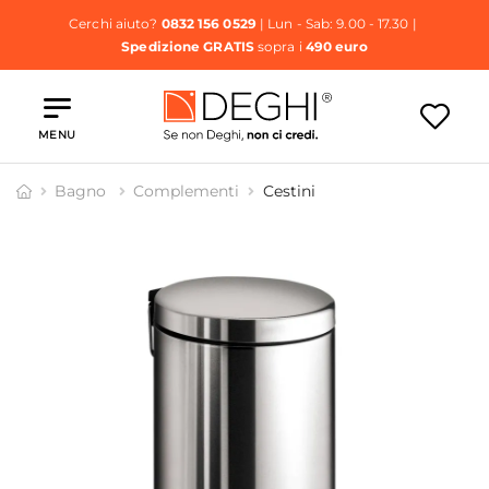
Cerchi aiuto?
0832 156 0529
| Lun - Sab: 9.00 - 17.30 |
Spedizione GRATIS
sopra i
490 euro
MENU
Bagno
Complementi
Cestini