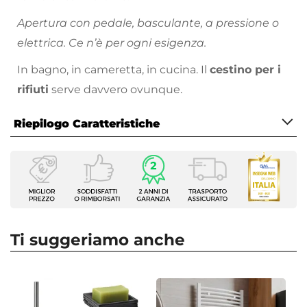
Apertura con pedale, basculante, a pressione o
elettrica. Ce n’è per ogni esigenza.
In bagno, in cameretta, in cucina. Il
cestino per i
rifiuti
serve davvero ovunque.
Riepilogo Caratteristiche
Caratteristiche
Tipologia
Pattumiera
Colore
Grigio
Ti suggeriamo anche
Materiale
Acciaio INOX
Apertura
Pedale