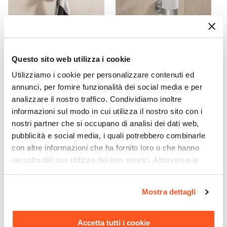
CODICE:
BLL-2AZ
CODICE:
BLL-PSS
Questo sito web utilizza i cookie
Gancio doppio
Portaspazzolino con
Utilizziamo i cookie per personalizzare contenuti ed
portasalviette in acciaio
bicchiere in vetro in acciaio
annunci, per fornire funzionalità dei social media e per
spazzolato - Billie
spazzolato - Billie
analizzare il nostro traffico. Condividiamo inoltre
€ 6,00
€ 9,00
informazioni sul modo in cui utilizza il nostro sito con i
nostri partner che si occupano di analisi dei dati web,
pubblicità e social media, i quali potrebbero combinarle
con altre informazioni che ha fornito loro o che hanno
raccolto dal suo utilizzo dei loro servizi. Attraverso la
sezione "Mostra dettagli" è possibile gestire le proprie
opzioni e modificare le preferenze espresse in qualsiasi
Mostra dettagli
momento. Per maggiori informazioni si invita a leggere la
nostra
Cookie Policy
.
Accetta tutti i cookie