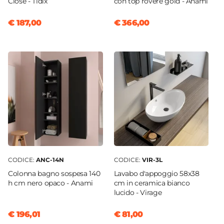
Close - Tidix
con top rovere gold - Anami
€ 187,00
€ 366,00
CODICE:
ANC-14N
CODICE:
VIR-3L
Colonna bagno sospesa 140
Lavabo d'appoggio 58x38
h cm nero opaco - Anami
cm in ceramica bianco
lucido - Virage
€ 196,01
€ 81,00